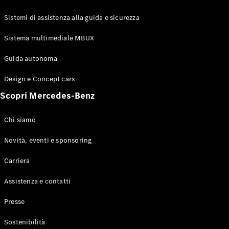
GLE Coupé
GLS
Sistemi di assistenza alla guida e sicurezza
Mercedes-
Maybach
Sistema multimediale MBUX
Nuovo
GLS
Classe
Guida autonoma
Elettrico
G
Design e Concept cars
Classe G
Scopri Mercedes-Benz
Configuratore
Mercedes-
Chi siamo
Benz-Store
Prenotare
Novità, eventi e sponsoring
una prova
Carriera
su strada
Station-wagon
Assistenza e contatti
Presse
Sostenibilità