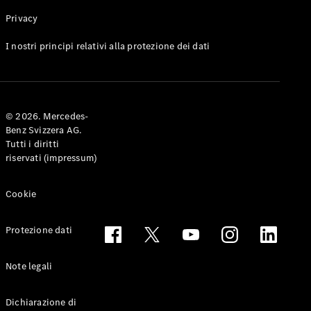
Privacy
Toute le
I nostri principi relativi alla protezione dei dati
Station-
wagon
CLA
Shooting
Elettrico
© 2026. Mercedes-
Brake
Benz Svizzera AG.
CLA
Tutti i diritti
Shooting
riservati (impressum)
Brake
Classe C
Station-
Cookie
wagon
Classe C
Protezione dati
All-Terrain
Classe E
Station-
Note legali
wagon
Classe E All-
Dichiarazione di
Terrain