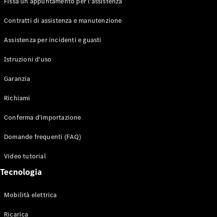
Fissa un appuntamento per l'assistenza
Contratti di assistenza e manutenzione
Assistenza per incidenti e guasti
Toute i SUV
EQE
Istruzioni d'uso
Elettrico
SUV
Garanzia
EQS
Elettrico
SUV
Richiami
Mercedes-
Maybach
Elettrico
Conferma d'importazione
EQS SUV
GLA
Domande frequenti (FAQ)
GLA
Nuovo
GLA
Nuovo
Elettrico
Video tutorial
GLB
Elettrico
GLB
Tecnologia
GLC
Elettrico
GLC
Mobilità elettrica
GLC Coupé
GLE
Ricarica