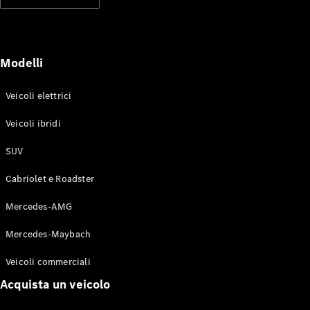
Modelli elettrici
Modelli ibridi plug-in
Berline
Modelli
Veicoli elettrici
Veicoli ibridi
SUV
Toute le
Berline
Cabriolet e Roadster
CLA
Elettrico
CLA
Mercedes-AMG
Classe C
Berlina
Mercedes-Maybach
Classe
C
Elettrico
Veicoli commerciali
Berlina
EQE
Acquista un veicolo
Elettrico
Berlina