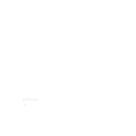
Prenotare una prova su strada
Offerte