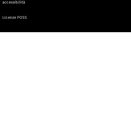
accessibilità
Configuratore
Licenze FOSS
Mercedes-
Benz-Store
Prenotare
una prova
su strada
Auto compatte
Classe A
Berlina
compatta