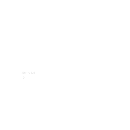
tecnici
Collection
Servizi
Tutti i
servizi