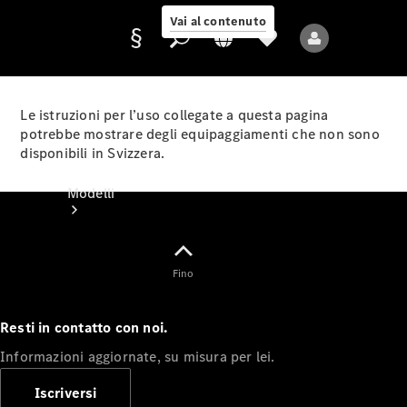
Vai al contenuto
Le istruzioni per l’uso collegate a questa pagina
potrebbe mostrare degli equipaggiamenti che non sono
disponibili in Svizzera.
Fornitore/protezione
dati
Modelli
Fino
Resti in contatto con noi.
Tutti i modelli
Informazioni aggiornate, su misura per lei.
Nuovi modelli
Iscriversi