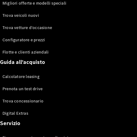
EQS
Migliori offerte e modelli speciali
Elettrico
Berlina
Classe E
Trova veicoli nuovi
Berlina
Classe S
Trova vetture d’occasione
Classe S
Lunga
Configuratore e prezzi
Mercedes-
Maybach
Flotte e clienti aziendali
Classe S
Guida all'acquisto
Configuratore
Calcolatore leasing
Mercedes-
Benz-Store
Prenota un test drive
Prenotare
una prova
Trova concessionario
su strada
Digital Extras
SUV & Fuoristrada
Servizio