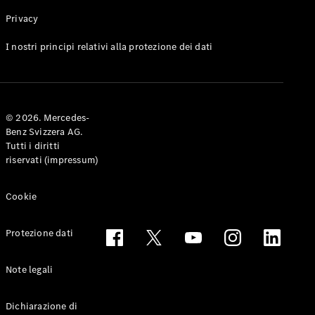
Privacy
Toute le
I nostri principi relativi alla protezione dei dati
Station-
wagon
CLA
Shooting
Elettrico
© 2026. Mercedes-
Brake
Benz Svizzera AG.
CLA
Tutti i diritti
Shooting
riservati (impressum)
Brake
Classe C
Station-
Cookie
wagon
Classe C
Protezione dati
All-Terrain
Classe E
Station-
Note legali
wagon
Classe E All-
Dichiarazione di
Terrain