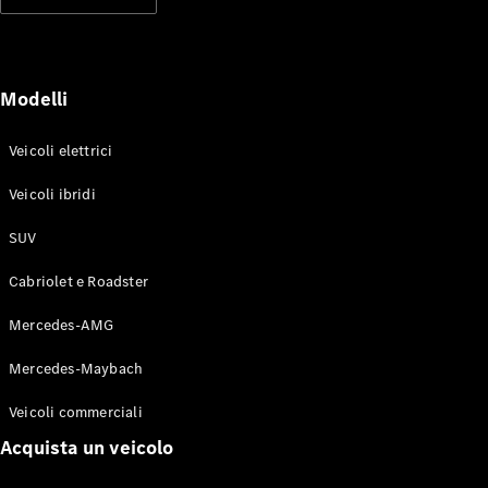
Modelli elettrici
Modelli ibridi plug-in
Berline
Modelli
Veicoli elettrici
Veicoli ibridi
SUV
Toute le
Berline
Cabriolet e Roadster
CLA
Elettrico
CLA
Mercedes-AMG
Classe C
Berlina
Mercedes-Maybach
Classe
C
Elettrico
Veicoli commerciali
Berlina
EQE
Acquista un veicolo
Elettrico
Berlina