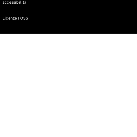
accessibilità
Configuratore
Licenze FOSS
Mercedes-
Benz-Store
Prenotare
una prova
su strada
Auto compatte
Classe A
Berlina
compatta