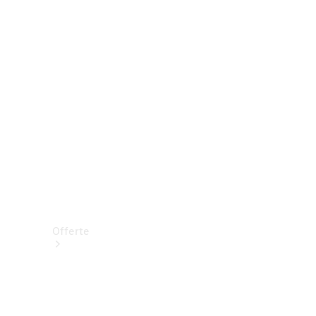
Prenotare una prova su strada
Offerte