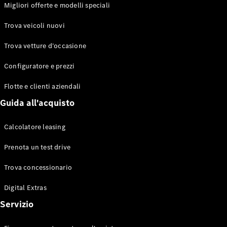
EQS
Migliori offerte e modelli speciali
Elettrico
Berlina
Classe E
Trova veicoli nuovi
Berlina
Classe S
Trova vetture d’occasione
Classe S
Lunga
Configuratore e prezzi
Mercedes-
Maybach
Flotte e clienti aziendali
Classe S
Guida all'acquisto
Configuratore
Calcolatore leasing
Mercedes-
Benz-Store
Prenota un test drive
Prenotare
una prova
Trova concessionario
su strada
Digital Extras
SUV & Fuoristrada
Servizio