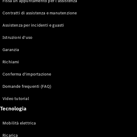
Fissa un appuntamento per l'assistenza
Contratti di assistenza e manutenzione
Assistenza per incidenti e guasti
Toute i SUV
EQE
Istruzioni d'uso
Elettrico
SUV
Garanzia
EQS
Elettrico
SUV
Richiami
Mercedes-
Maybach
Elettrico
Conferma d'importazione
EQS SUV
GLA
Domande frequenti (FAQ)
GLA
Nuovo
GLA
Nuovo
Elettrico
Video tutorial
GLB
Elettrico
GLB
Tecnologia
GLC
Elettrico
GLC
Mobilità elettrica
GLC Coupé
GLE
Ricarica