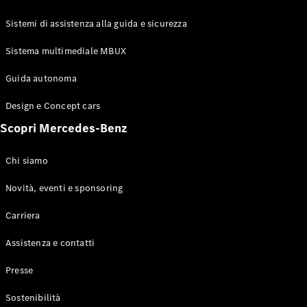
GLE Coupé
GLS
Sistemi di assistenza alla guida e sicurezza
Mercedes-
Maybach
Sistema multimediale MBUX
Nuovo
GLS
Classe
Guida autonoma
Elettrico
G
Design e Concept cars
Classe G
Scopri Mercedes-Benz
Configuratore
Mercedes-
Chi siamo
Benz-Store
Prenotare
Novità, eventi e sponsoring
una prova
Carriera
su strada
Station-wagon
Assistenza e contatti
Presse
Sostenibilità