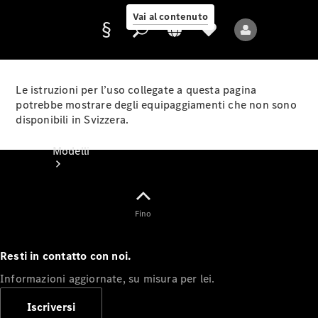
Vai al contenuto
Le istruzioni per l’uso collegate a questa pagina
potrebbe mostrare degli equipaggiamenti che non sono
disponibili in Svizzera.
Fornitore/protezione
dati
Modelli
Fino
Resti in contatto con noi.
Tutti i modelli
Informazioni aggiornate, su misura per lei.
Nuovi modelli
Iscriversi