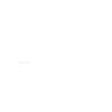
tecnici
Collection
Servizi
Tutti i
servizi