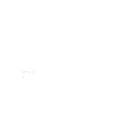
tecnici
Collection
Servizi
Tutti i
servizi