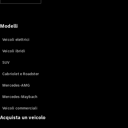
Modelli elettrici
Modelli ibridi plug-in
Berline
Modelli
Veicoli elettrici
Veicoli ibridi
SUV
Toute le
Berline
Cabriolet e Roadster
CLA
Elettrico
CLA
Mercedes-AMG
Classe C
Berlina
Mercedes-Maybach
Classe
C
Elettrico
Veicoli commerciali
Berlina
EQE
Acquista un veicolo
Elettrico
Berlina