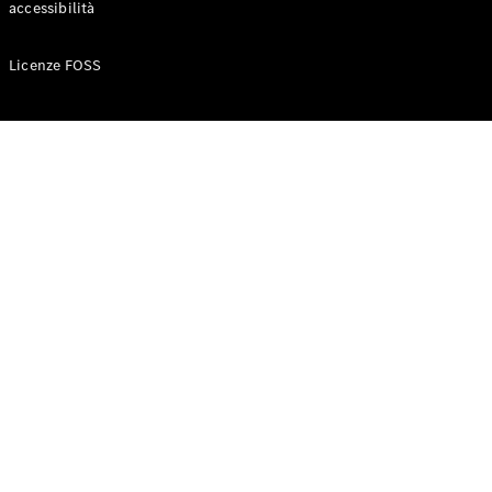
accessibilità
Configuratore
Licenze FOSS
Mercedes-
Benz-Store
Prenotare
una prova
su strada
Auto compatte
Classe A
Berlina
compatta