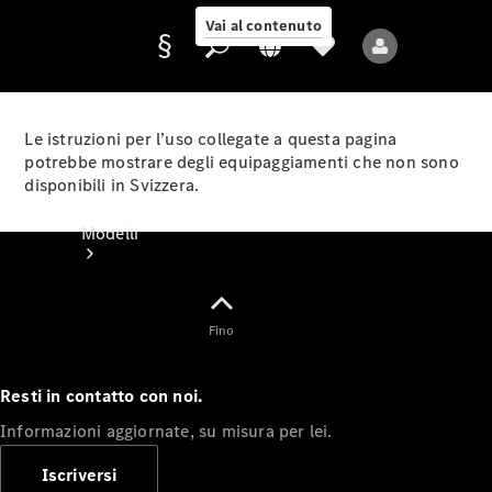
Vai al contenuto
Le istruzioni per l’uso collegate a questa pagina
potrebbe mostrare degli equipaggiamenti che non sono
disponibili in Svizzera.
Fornitore/protezione
dati
Modelli
Fino
Resti in contatto con noi.
Tutti i modelli
Informazioni aggiornate, su misura per lei.
Nuovi modelli
Iscriversi