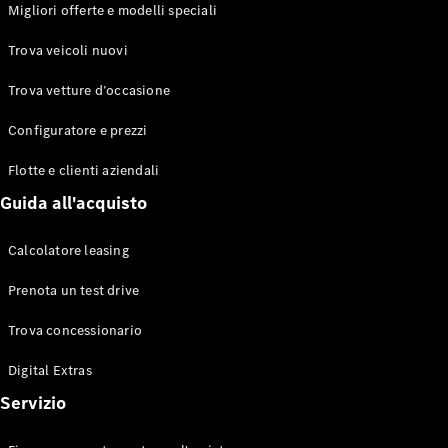
EQS
Migliori offerte e modelli speciali
Elettrico
Berlina
Classe E
Trova veicoli nuovi
Berlina
Classe S
Trova vetture d’occasione
Classe S
Lunga
Configuratore e prezzi
Mercedes-
Maybach
Flotte e clienti aziendali
Classe S
Guida all'acquisto
Configuratore
Calcolatore leasing
Mercedes-
Benz-Store
Prenota un test drive
Prenotare
una prova
Trova concessionario
su strada
Digital Extras
SUV & Fuoristrada
Servizio