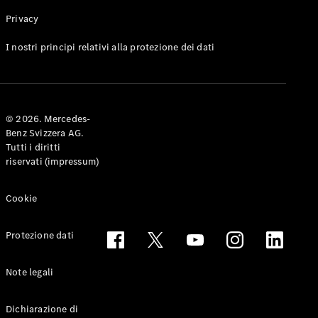
Privacy
Toute le
I nostri principi relativi alla protezione dei dati
Station-
wagon
CLA
Shooting
Elettrico
© 2026. Mercedes-
Brake
Benz Svizzera AG.
CLA
Tutti i diritti
Shooting
riservati (impressum)
Brake
Classe C
Station-
Cookie
wagon
Classe C
Protezione dati
All-Terrain
Classe E
Station-
Note legali
wagon
Classe E All-
Dichiarazione di
Terrain