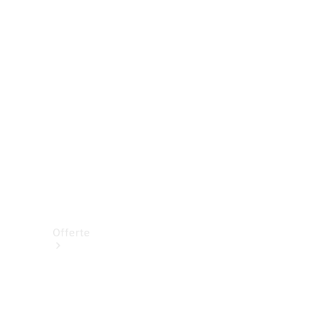
Prenotare una prova su strada
Offerte