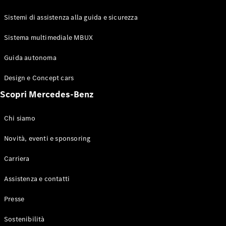
GLE Coupé
GLS
Sistemi di assistenza alla guida e sicurezza
Mercedes-
Maybach
Sistema multimediale MBUX
Nuovo
GLS
Classe
Guida autonoma
Elettrico
G
Design e Concept cars
Classe G
Scopri Mercedes-Benz
Configuratore
Mercedes-
Chi siamo
Benz-Store
Prenotare
Novità, eventi e sponsoring
una prova
Carriera
su strada
Station-wagon
Assistenza e contatti
Presse
Sostenibilità