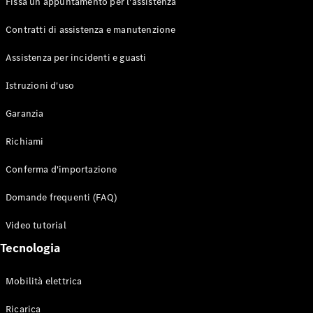
Fissa un appuntamento per l'assistenza
Contratti di assistenza e manutenzione
Assistenza per incidenti e guasti
Toute i SUV
EQE
Istruzioni d'uso
Elettrico
SUV
Garanzia
EQS
Elettrico
SUV
Richiami
Mercedes-
Maybach
Elettrico
Conferma d'importazione
EQS SUV
GLA
Domande frequenti (FAQ)
GLA
Nuovo
GLA
Nuovo
Elettrico
Video tutorial
GLB
Elettrico
GLB
Tecnologia
GLC
Elettrico
GLC
Mobilità elettrica
GLC Coupé
GLE
Ricarica