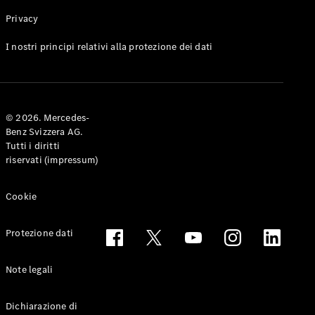
Privacy
Toute le
I nostri principi relativi alla protezione dei dati
Station-
wagon
CLA
Shooting
Elettrico
© 2026. Mercedes-
Brake
Benz Svizzera AG.
CLA
Tutti i diritti
Shooting
riservati (impressum)
Brake
Classe C
Station-
Cookie
wagon
Classe C
Protezione dati
All-Terrain
Classe E
Station-
Note legali
wagon
Classe E All-
Dichiarazione di
Terrain