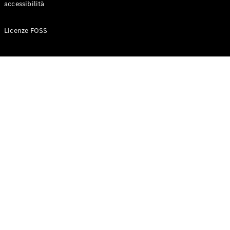
accessibilità
Configuratore
Licenze FOSS
Mercedes-
Benz-Store
Prenotare
una prova
su strada
Auto compatte
Classe A
Berlina
compatta