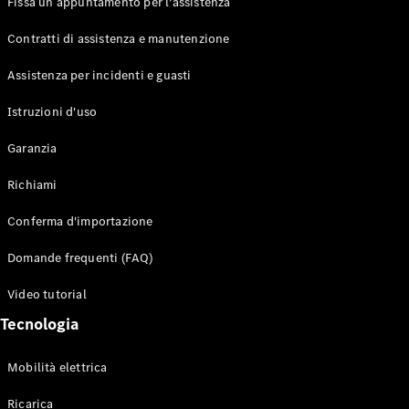
Fissa un appuntamento per l'assistenza
Contratti di assistenza e manutenzione
Assistenza per incidenti e guasti
Toute i SUV
EQE
Istruzioni d'uso
Elettrico
SUV
Garanzia
EQS
Elettrico
SUV
Richiami
Mercedes-
Maybach
Elettrico
Conferma d'importazione
EQS SUV
GLA
Domande frequenti (FAQ)
GLA
Nuovo
GLA
Nuovo
Elettrico
Video tutorial
GLB
Elettrico
GLB
Tecnologia
GLC
Elettrico
GLC
Mobilità elettrica
GLC Coupé
GLE
Ricarica