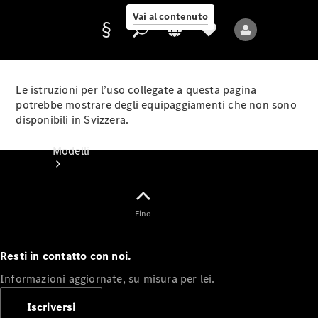
Vai al contenuto
Le istruzioni per l’uso collegate a questa pagina
potrebbe mostrare degli equipaggiamenti che non sono
disponibili in Svizzera.
Fornitore/protezione
dati
Modelli
Fino
Resti in contatto con noi.
Tutti i modelli
Informazioni aggiornate, su misura per lei.
Nuovi modelli
Iscriversi