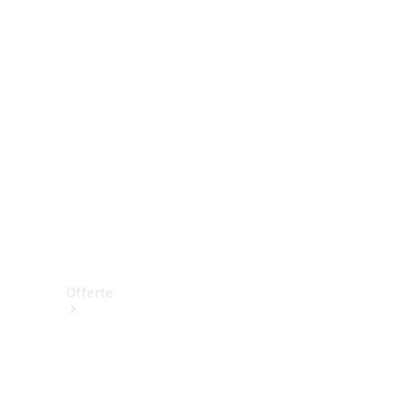
Prenotare una prova su strada
Offerte