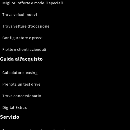
EQS
Migliori offerte e modelli speciali
Elettrico
Berlina
Classe E
Trova veicoli nuovi
Berlina
Classe S
Trova vetture d’occasione
Classe S
Lunga
Configuratore e prezzi
Mercedes-
Maybach
Flotte e clienti aziendali
Classe S
Guida all'acquisto
Configuratore
Calcolatore leasing
Mercedes-
Benz-Store
Prenota un test drive
Prenotare
una prova
Trova concessionario
su strada
Digital Extras
SUV & Fuoristrada
Servizio