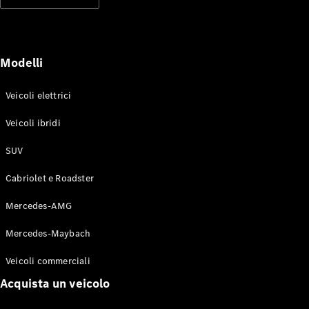
Modelli elettrici
Modelli ibridi plug-in
Berline
Modelli
Veicoli elettrici
Veicoli ibridi
SUV
Toute le
Berline
Cabriolet e Roadster
CLA
Elettrico
CLA
Mercedes-AMG
Classe C
Berlina
Mercedes-Maybach
Classe
C
Elettrico
Veicoli commerciali
Berlina
EQE
Acquista un veicolo
Elettrico
Berlina