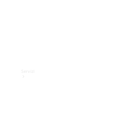
tecnici
Collection
Servizi
Tutti i
servizi