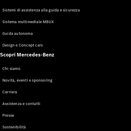
GLE Coupé
GLS
Sistemi di assistenza alla guida e sicurezza
Mercedes-
Maybach
Sistema multimediale MBUX
Nuovo
GLS
Classe
Guida autonoma
Elettrico
G
Design e Concept cars
Classe G
Scopri Mercedes-Benz
Configuratore
Mercedes-
Chi siamo
Benz-Store
Prenotare
Novità, eventi e sponsoring
una prova
Carriera
su strada
Station-wagon
Assistenza e contatti
Presse
Sostenibilità