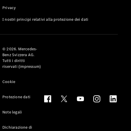
Privacy
Toute le
I nostri principi relativi alla protezione dei dati
Station-
wagon
CLA
Shooting
Elettrico
© 2026. Mercedes-
Brake
Benz Svizzera AG.
CLA
Tutti i diritti
Shooting
riservati (impressum)
Brake
Classe C
Station-
Cookie
wagon
Classe C
Protezione dati
All-Terrain
Classe E
Station-
Note legali
wagon
Classe E All-
Dichiarazione di
Terrain