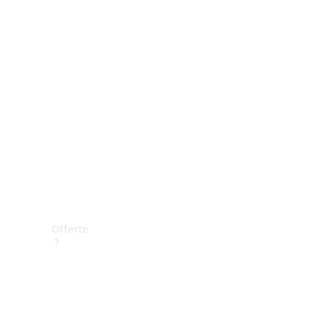
Prenotare una prova su strada
Offerte