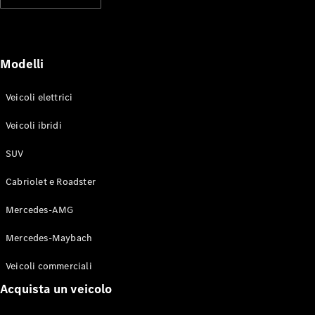
Modelli elettrici
Modelli ibridi plug-in
Berline
Modelli
Veicoli elettrici
Veicoli ibridi
SUV
Toute le
Berline
Cabriolet e Roadster
CLA
Elettrico
CLA
Mercedes-AMG
Classe C
Berlina
Mercedes-Maybach
Classe
C
Elettrico
Veicoli commerciali
Berlina
EQE
Acquista un veicolo
Elettrico
Berlina