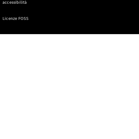
accessibilità
Configuratore
Licenze FOSS
Mercedes-
Benz-Store
Prenotare
una prova
su strada
Auto compatte
Classe A
Berlina
compatta