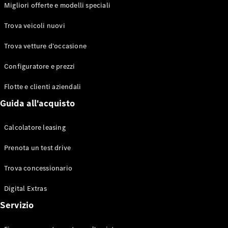
EQS
Migliori offerte e modelli speciali
Elettrico
Berlina
Classe E
Trova veicoli nuovi
Berlina
Classe S
Trova vetture d’occasione
Classe S
Lunga
Configuratore e prezzi
Mercedes-
Maybach
Flotte e clienti aziendali
Classe S
Guida all'acquisto
Configuratore
Calcolatore leasing
Mercedes-
Benz-Store
Prenota un test drive
Prenotare
una prova
Trova concessionario
su strada
Digital Extras
SUV & Fuoristrada
Servizio