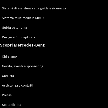
GLE Coupé
GLS
Sistemi di assistenza alla guida e sicurezza
Mercedes-
Maybach
Sistema multimediale MBUX
Nuovo
GLS
Classe
Guida autonoma
Elettrico
G
Design e Concept cars
Classe G
Scopri Mercedes-Benz
Configuratore
Mercedes-
Chi siamo
Benz-Store
Prenotare
Novità, eventi e sponsoring
una prova
Carriera
su strada
Station-wagon
Assistenza e contatti
Presse
Sostenibilità