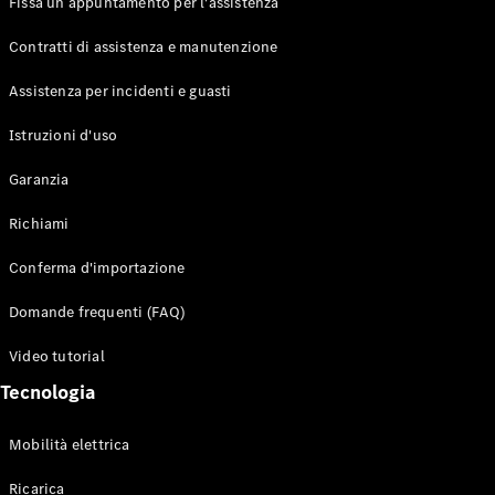
Fissa un appuntamento per l'assistenza
Contratti di assistenza e manutenzione
Assistenza per incidenti e guasti
Toute i SUV
EQE
Istruzioni d'uso
Elettrico
SUV
Garanzia
EQS
Elettrico
SUV
Richiami
Mercedes-
Maybach
Elettrico
Conferma d'importazione
EQS SUV
GLA
Domande frequenti (FAQ)
GLA
Nuovo
GLA
Nuovo
Elettrico
Video tutorial
GLB
Elettrico
GLB
Tecnologia
GLC
Elettrico
GLC
Mobilità elettrica
GLC Coupé
GLE
Ricarica