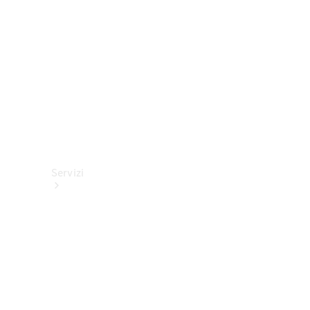
tecnici
Collection
Servizi
Tutti i
servizi