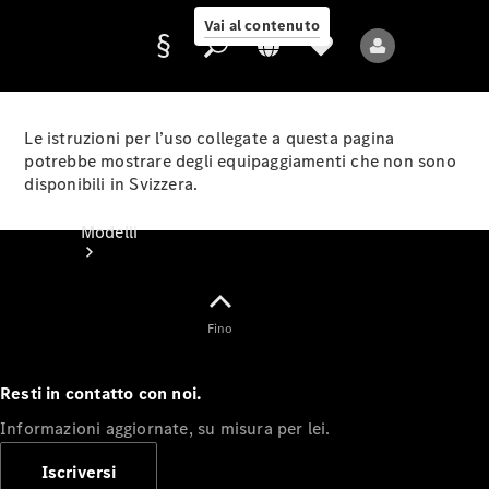
Vai al contenuto
Le istruzioni per l’uso collegate a questa pagina
potrebbe mostrare degli equipaggiamenti che non sono
disponibili in Svizzera.
Fornitore/protezione
dati
Modelli
Fino
Resti in contatto con noi.
Tutti i modelli
Informazioni aggiornate, su misura per lei.
Nuovi modelli
Iscriversi