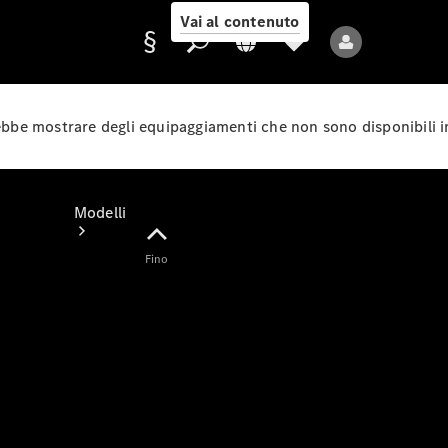
Vai al contenuto
rebbe mostrare degli equipaggiamenti che non sono disponibili i
Fornitore/protezione
dati
Modelli
Fino
Tutti i modelli
Nuovi modelli