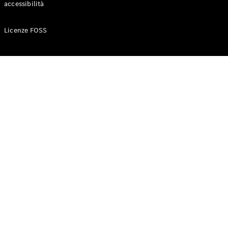
accessibilità
Configuratore
Licenze FOSS
Mercedes-
Benz-Store
Prenotare
una prova
su strada
Auto compatte
Classe A
Berlina
compatta