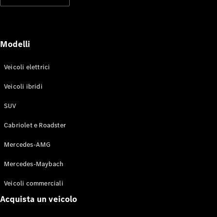
Modelli elettrici
Modelli ibridi plug-in
Berline
Modelli
Veicoli elettrici
Veicoli ibridi
SUV
Toute le
Berline
Cabriolet e Roadster
CLA
Elettrico
CLA
Mercedes-AMG
Classe C
Berlina
Mercedes-Maybach
Classe
C
Elettrico
Veicoli commerciali
Berlina
EQE
Acquista un veicolo
Elettrico
Berlina