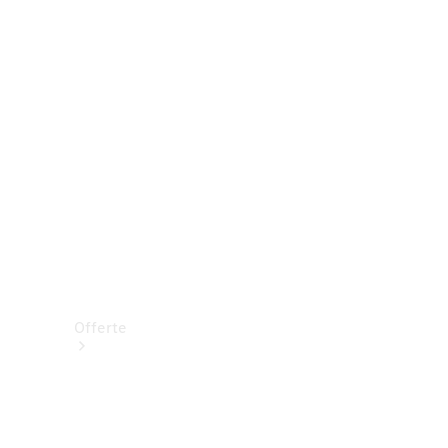
Prenotare una prova su strada
Offerte