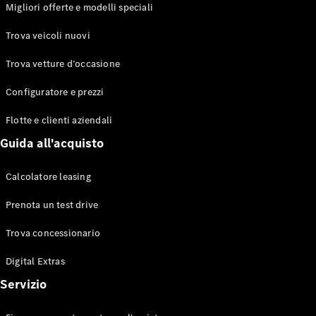
EQS
Migliori offerte e modelli speciali
Elettrico
Berlina
Classe E
Trova veicoli nuovi
Berlina
Classe S
Trova vetture d’occasione
Classe S
Lunga
Configuratore e prezzi
Mercedes-
Maybach
Flotte e clienti aziendali
Classe S
Guida all'acquisto
Configuratore
Calcolatore leasing
Mercedes-
Benz-Store
Prenota un test drive
Prenotare
una prova
Trova concessionario
su strada
Digital Extras
SUV & Fuoristrada
Servizio