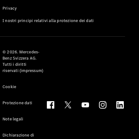
Privacy
Toute le
I nostri principi relativi alla protezione dei dati
Station-
wagon
CLA
Shooting
Elettrico
© 2026. Mercedes-
Brake
Benz Svizzera AG.
CLA
Tutti i diritti
Shooting
riservati (impressum)
Brake
Classe C
Station-
Cookie
wagon
Classe C
Protezione dati
All-Terrain
Classe E
Station-
Note legali
wagon
Classe E All-
Dichiarazione di
Terrain