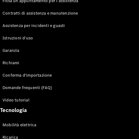
Fissa un appuntamento per l'assistenza
Contratti di assistenza e manutenzione
Assistenza per incidenti e guasti
Toute i SUV
EQE
Istruzioni d'uso
Elettrico
SUV
Garanzia
EQS
Elettrico
SUV
Richiami
Mercedes-
Maybach
Elettrico
Conferma d'importazione
EQS SUV
GLA
Domande frequenti (FAQ)
GLA
Nuovo
GLA
Nuovo
Elettrico
Video tutorial
GLB
Elettrico
GLB
Tecnologia
GLC
Elettrico
GLC
Mobilità elettrica
GLC Coupé
GLE
Ricarica