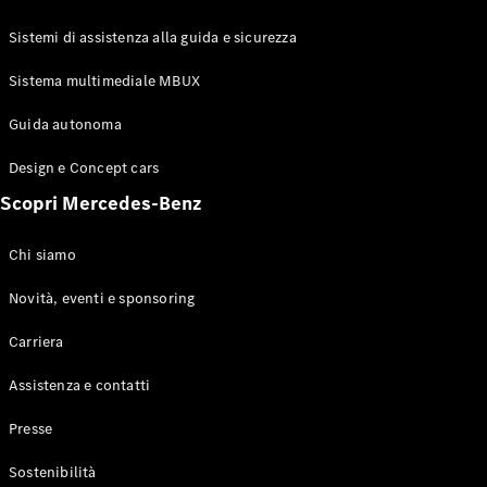
GLE Coupé
GLS
Sistemi di assistenza alla guida e sicurezza
Mercedes-
Maybach
Sistema multimediale MBUX
Nuovo
GLS
Classe
Guida autonoma
Elettrico
G
Design e Concept cars
Classe G
Scopri Mercedes-Benz
Configuratore
Mercedes-
Chi siamo
Benz-Store
Prenotare
Novità, eventi e sponsoring
una prova
Carriera
su strada
Station-wagon
Assistenza e contatti
Presse
Sostenibilità