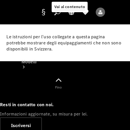
Vai al contenuto
Le istruzioni per l’uso collegate a questa pagina
potrebbe mostrare degli equipaggiamenti che non sono
disponibili in Svizzera.
Fornitore/protezione
dati
Modelli
Fino
Resti in contatto con noi.
Tutti i modelli
Informazioni aggiornate, su misura per lei.
Nuovi modelli
Iscriversi