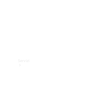
tecnici
Collection
Servizi
Tutti i
servizi