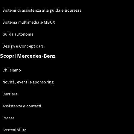
GLE Coupé
GLS
Sistemi di assistenza alla guida e sicurezza
Mercedes-
Maybach
Sistema multimediale MBUX
Nuovo
GLS
Classe
Guida autonoma
Elettrico
G
Design e Concept cars
Classe G
Scopri Mercedes-Benz
Configuratore
Mercedes-
Chi siamo
Benz-Store
Prenotare
Novità, eventi e sponsoring
una prova
Carriera
su strada
Station-wagon
Assistenza e contatti
Presse
Sostenibilità