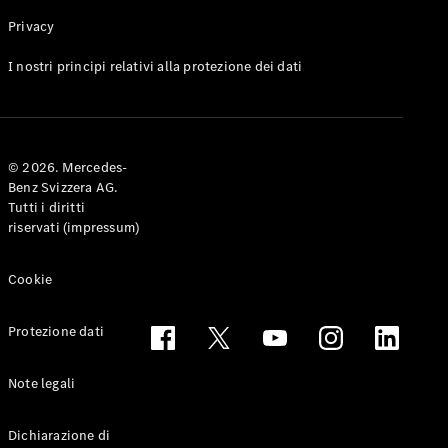
Privacy
Toute le
I nostri principi relativi alla protezione dei dati
Station-
wagon
CLA
Shooting
Elettrico
© 2026. Mercedes-
Brake
Benz Svizzera AG.
CLA
Tutti i diritti
Shooting
riservati (impressum)
Brake
Classe C
Station-
Cookie
wagon
Classe C
Protezione dati
All-Terrain
Classe E
Station-
Note legali
wagon
Classe E All-
Dichiarazione di
Terrain