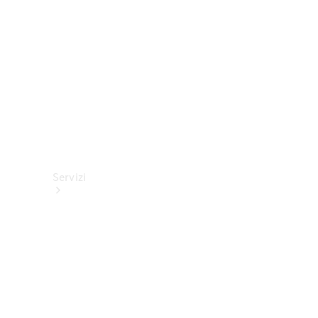
tecnici
Collection
Servizi
Tutti i
servizi