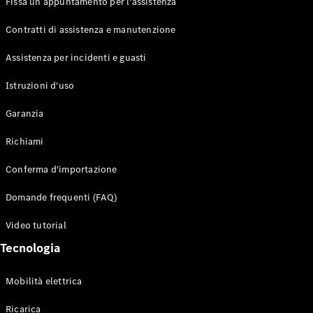
Fissa un appuntamento per l'assistenza
Contratti di assistenza e manutenzione
Assistenza per incidenti e guasti
Toute i SUV
EQE
Istruzioni d'uso
Elettrico
SUV
Garanzia
EQS
Elettrico
SUV
Richiami
Mercedes-
Maybach
Elettrico
Conferma d'importazione
EQS SUV
GLA
Domande frequenti (FAQ)
GLA
Nuovo
GLA
Nuovo
Elettrico
Video tutorial
GLB
Elettrico
GLB
Tecnologia
GLC
Elettrico
GLC
Mobilità elettrica
GLC Coupé
GLE
Ricarica