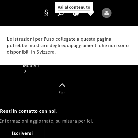
Vai al contenuto
Le istruzioni per l’uso collegate a questa pagina
potrebbe mostrare degli equipaggiamenti che non sono
disponibili in Svizzera.
Fornitore/protezione
dati
Modelli
Fino
Resti in contatto con noi.
Tutti i modelli
Informazioni aggiornate, su misura per lei.
Nuovi modelli
Iscriversi