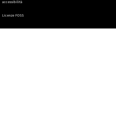
accessibilità
Configuratore
Licenze FOSS
Mercedes-
Benz-Store
Prenotare
una prova
su strada
Auto compatte
Classe A
Berlina
compatta