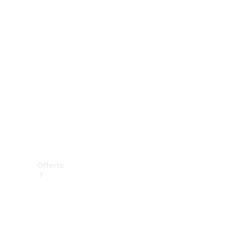
Prenotare una prova su strada
Offerte