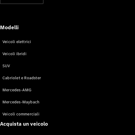
Modelli elettrici
Modelli ibridi plug-in
Berline
Modelli
Veicoli elettrici
Veicoli ibridi
SUV
Toute le
Berline
Cabriolet e Roadster
CLA
Elettrico
CLA
Mercedes-AMG
Classe C
Berlina
Mercedes-Maybach
Classe
C
Elettrico
Veicoli commerciali
Berlina
EQE
Acquista un veicolo
Elettrico
Berlina