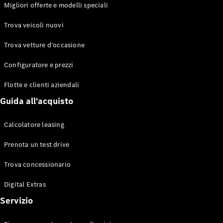
EQS
Migliori offerte e modelli speciali
Elettrico
Berlina
Classe E
Trova veicoli nuovi
Berlina
Classe S
Trova vetture d’occasione
Classe S
Lunga
Configuratore e prezzi
Mercedes-
Maybach
Flotte e clienti aziendali
Classe S
Guida all'acquisto
Configuratore
Calcolatore leasing
Mercedes-
Benz-Store
Prenota un test drive
Prenotare
una prova
Trova concessionario
su strada
Digital Extras
SUV & Fuoristrada
Servizio