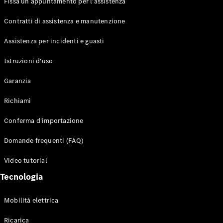
Fissa un appuntamento per l'assistenza
Contratti di assistenza e manutenzione
Assistenza per incidenti e guasti
Toute i SUV
EQE
Istruzioni d'uso
Elettrico
SUV
Garanzia
EQS
Elettrico
SUV
Richiami
Mercedes-
Maybach
Elettrico
Conferma d'importazione
EQS SUV
GLA
Domande frequenti (FAQ)
GLA
Nuovo
GLA
Nuovo
Elettrico
Video tutorial
GLB
Elettrico
GLB
Tecnologia
GLC
Elettrico
GLC
Mobilità elettrica
GLC Coupé
GLE
Ricarica