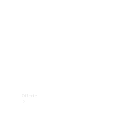
Prenotare una prova su strada
Offerte