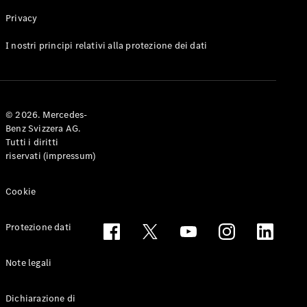
Privacy
Toute le
I nostri principi relativi alla protezione dei dati
Station-
wagon
CLA
Shooting
Elettrico
© 2026. Mercedes-
Brake
Benz Svizzera AG.
CLA
Tutti i diritti
Shooting
riservati (impressum)
Brake
Classe C
Station-
Cookie
wagon
Classe C
Protezione dati
All-Terrain
Classe E
Station-
Note legali
wagon
Classe E All-
Dichiarazione di
Terrain