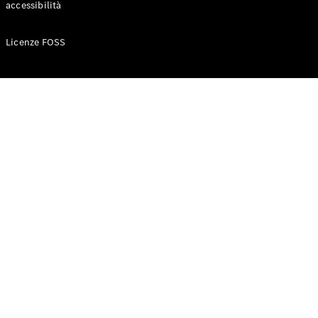
accessibilità
Configuratore
Licenze FOSS
Mercedes-
Benz-Store
Prenotare
una prova
su strada
Auto compatte
Classe A
Berlina
compatta