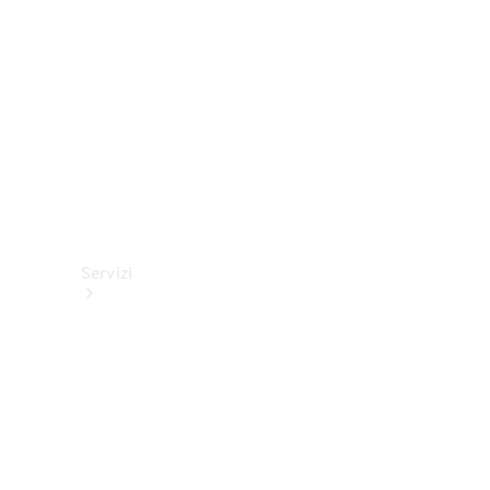
tecnici
Collection
Servizi
Tutti i
servizi