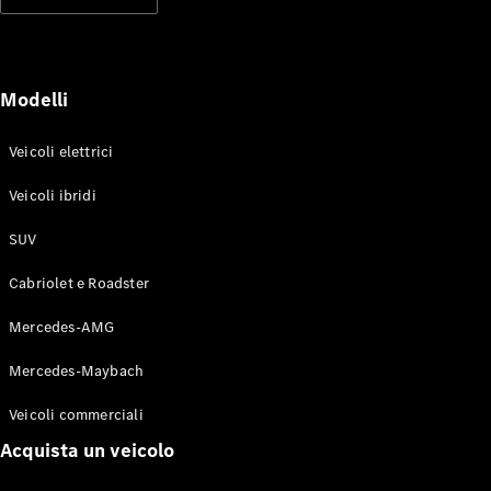
Modelli elettrici
Modelli ibridi plug-in
Berline
Modelli
Veicoli elettrici
Veicoli ibridi
SUV
Toute le
Berline
Cabriolet e Roadster
CLA
Elettrico
CLA
Mercedes-AMG
Classe C
Berlina
Mercedes-Maybach
Classe
C
Elettrico
Veicoli commerciali
Berlina
EQE
Acquista un veicolo
Elettrico
Berlina