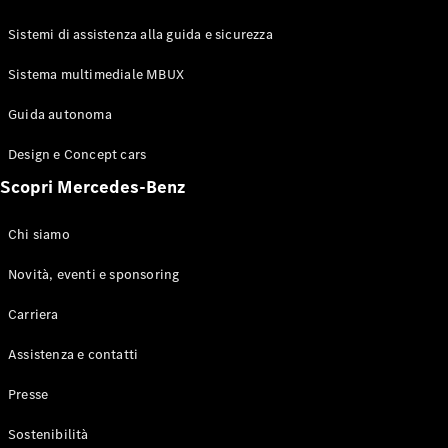
GLE Coupé
GLS
Sistemi di assistenza alla guida e sicurezza
Mercedes-
Maybach
Sistema multimediale MBUX
Nuovo
GLS
Classe
Guida autonoma
Elettrico
G
Design e Concept cars
Classe G
Scopri Mercedes-Benz
Configuratore
Mercedes-
Chi siamo
Benz-Store
Prenotare
Novità, eventi e sponsoring
una prova
Carriera
su strada
Station-wagon
Assistenza e contatti
Presse
Sostenibilità