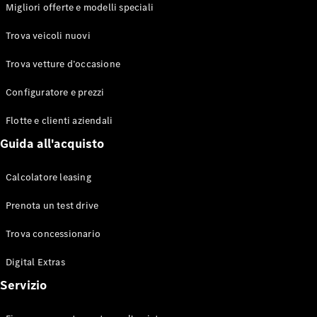
EQS
Migliori offerte e modelli speciali
Elettrico
Berlina
Classe E
Trova veicoli nuovi
Berlina
Classe S
Trova vetture d’occasione
Classe S
Lunga
Configuratore e prezzi
Mercedes-
Maybach
Flotte e clienti aziendali
Classe S
Guida all'acquisto
Configuratore
Calcolatore leasing
Mercedes-
Benz-Store
Prenota un test drive
Prenotare
una prova
Trova concessionario
su strada
Digital Extras
SUV & Fuoristrada
Servizio