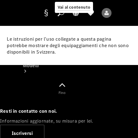
Vai al contenuto
Le istruzioni per l’uso collegate a questa pagina
potrebbe mostrare degli equipaggiamenti che non sono
disponibili in Svizzera.
Fornitore/protezione
dati
Modelli
Fino
Resti in contatto con noi.
Tutti i modelli
Informazioni aggiornate, su misura per lei.
Nuovi modelli
Iscriversi