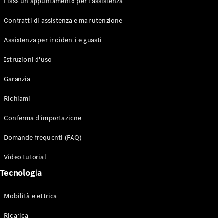
Fissa un appuntamento per l'assistenza
Contratti di assistenza e manutenzione
Assistenza per incidenti e guasti
Toute i SUV
EQE
Istruzioni d'uso
Elettrico
SUV
Garanzia
EQS
Elettrico
SUV
Richiami
Mercedes-
Maybach
Elettrico
Conferma d'importazione
EQS SUV
GLA
Domande frequenti (FAQ)
GLA
Nuovo
GLA
Nuovo
Elettrico
Video tutorial
GLB
Elettrico
GLB
Tecnologia
GLC
Elettrico
GLC
Mobilità elettrica
GLC Coupé
GLE
Ricarica