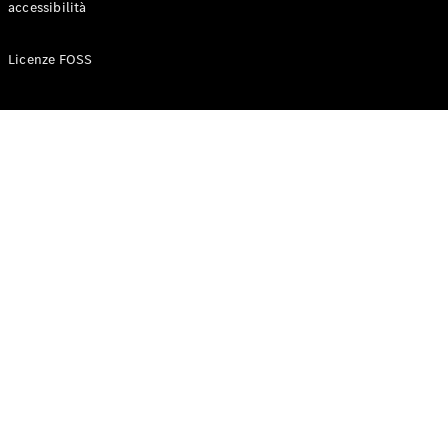
accessibilità
Configuratore
Licenze FOSS
Mercedes-
Benz-Store
Prenotare
una prova
su strada
Auto compatte
Classe A
Berlina
compatta