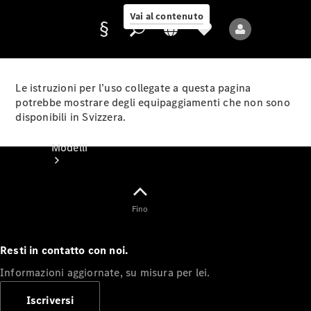
Vai al contenuto
Le istruzioni per l’uso collegate a questa pagina
potrebbe mostrare degli equipaggiamenti che non sono
disponibili in Svizzera.
Fornitore/protezione
dati
Modelli
Fino
Resti in contatto con noi.
Tutti i modelli
Informazioni aggiornate, su misura per lei.
Nuovi modelli
Iscriversi