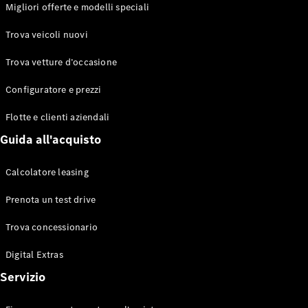
EQS
Migliori offerte e modelli speciali
Elettrico
Berlina
Classe E
Trova veicoli nuovi
Berlina
Classe S
Trova vetture d’occasione
Classe S
Lunga
Configuratore e prezzi
Mercedes-
Maybach
Flotte e clienti aziendali
Classe S
Guida all'acquisto
Configuratore
Calcolatore leasing
Mercedes-
Benz-Store
Prenota un test drive
Prenotare
una prova
Trova concessionario
su strada
Digital Extras
SUV & Fuoristrada
Servizio