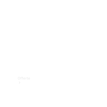
Prenotare una prova su strada
Offerte