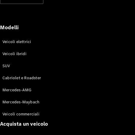
Modelli elettrici
Modelli ibridi plug-in
Berline
Modelli
Veicoli elettrici
Veicoli ibridi
SUV
Toute le
Berline
Cabriolet e Roadster
CLA
Elettrico
CLA
Mercedes-AMG
Classe C
Berlina
Mercedes-Maybach
Classe
C
Elettrico
Veicoli commerciali
Berlina
EQE
Acquista un veicolo
Elettrico
Berlina