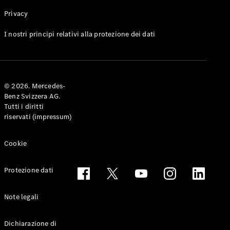
Privacy
Toute le
I nostri principi relativi alla protezione dei dati
Station-
wagon
CLA
Shooting
Elettrico
© 2026. Mercedes-
Brake
Benz Svizzera AG.
CLA
Tutti i diritti
Shooting
riservati (impressum)
Brake
Classe C
Station-
Cookie
wagon
Classe C
Protezione dati
All-Terrain
Classe E
Station-
Note legali
wagon
Classe E All-
Dichiarazione di
Terrain