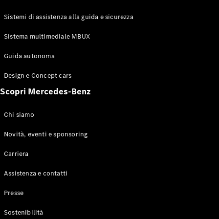
GLE Coupé
GLS
Sistemi di assistenza alla guida e sicurezza
Mercedes-
Maybach
Sistema multimediale MBUX
Nuovo
GLS
Classe
Guida autonoma
Elettrico
G
Design e Concept cars
Classe G
Scopri Mercedes-Benz
Configuratore
Mercedes-
Chi siamo
Benz-Store
Prenotare
Novità, eventi e sponsoring
una prova
Carriera
su strada
Station-wagon
Assistenza e contatti
Presse
Sostenibilità