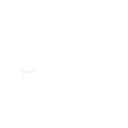
tecnici
Collection
Servizi
Tutti i
servizi