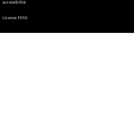
accessibilità
Configuratore
Licenze FOSS
Mercedes-
Benz-Store
Prenotare
una prova
su strada
Auto compatte
Classe A
Berlina
compatta