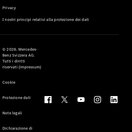
Privacy
Toute le
I nostri principi relativi alla protezione dei dati
Station-
wagon
CLA
Shooting
Elettrico
© 2026. Mercedes-
Brake
Benz Svizzera AG.
CLA
Tutti i diritti
Shooting
riservati (impressum)
Brake
Classe C
Station-
Cookie
wagon
Classe C
Protezione dati
All-Terrain
Classe E
Station-
Note legali
wagon
Classe E All-
Dichiarazione di
Terrain