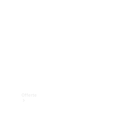
Prenotare una prova su strada
Offerte