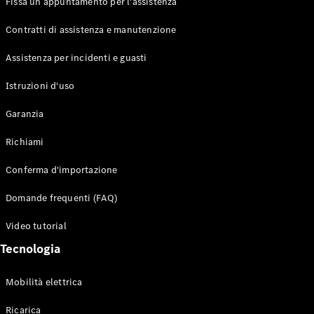
Fissa un appuntamento per l'assistenza
Contratti di assistenza e manutenzione
Assistenza per incidenti e guasti
Toute i SUV
EQE
Istruzioni d'uso
Elettrico
SUV
Garanzia
EQS
Elettrico
SUV
Richiami
Mercedes-
Maybach
Elettrico
Conferma d'importazione
EQS SUV
GLA
Domande frequenti (FAQ)
GLA
Nuovo
GLA
Nuovo
Elettrico
Video tutorial
GLB
Elettrico
GLB
Tecnologia
GLC
Elettrico
GLC
Mobilità elettrica
GLC Coupé
GLE
Ricarica