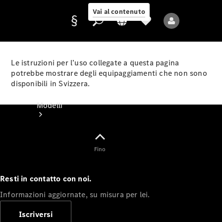
Vai al contenuto
Le istruzioni per l’uso collegate a questa pagina
potrebbe mostrare degli equipaggiamenti che non sono
disponibili in Svizzera.
Fornitore/protezione
dati
Modelli
Fino
Resti in contatto con noi.
Tutti i modelli
Informazioni aggiornate, su misura per lei.
Nuovi modelli
Iscriversi