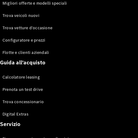
EQS
Migliori offerte e modelli speciali
Elettrico
Berlina
Classe E
Trova veicoli nuovi
Berlina
Classe S
Trova vetture d’occasione
Classe S
Lunga
Configuratore e prezzi
Mercedes-
Maybach
Flotte e clienti aziendali
Classe S
Guida all'acquisto
Configuratore
Calcolatore leasing
Mercedes-
Benz-Store
Prenota un test drive
Prenotare
una prova
Trova concessionario
su strada
Digital Extras
SUV & Fuoristrada
Servizio