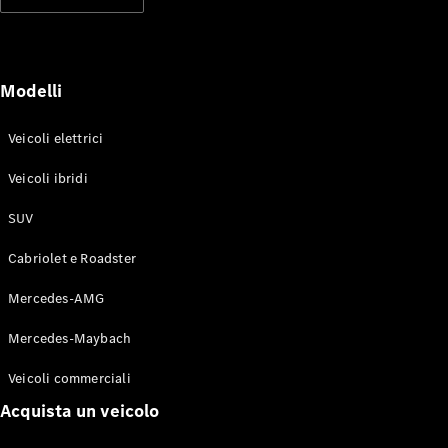
Modelli elettrici
Modelli ibridi plug-in
Berline
Modelli
Veicoli elettrici
Veicoli ibridi
SUV
Toute le
Berline
Cabriolet e Roadster
CLA
Elettrico
CLA
Mercedes-AMG
Classe C
Berlina
Mercedes-Maybach
Classe
C
Elettrico
Veicoli commerciali
Berlina
EQE
Acquista un veicolo
Elettrico
Berlina