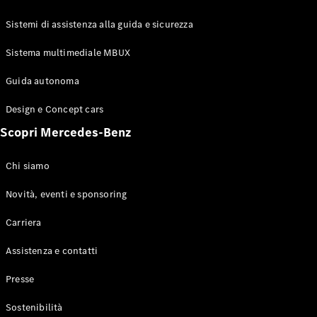
GLE Coupé
GLS
Sistemi di assistenza alla guida e sicurezza
Mercedes-
Maybach
Sistema multimediale MBUX
Nuovo
GLS
Classe
Guida autonoma
Elettrico
G
Design e Concept cars
Classe G
Scopri Mercedes-Benz
Configuratore
Mercedes-
Chi siamo
Benz-Store
Prenotare
Novità, eventi e sponsoring
una prova
Carriera
su strada
Station-wagon
Assistenza e contatti
Presse
Sostenibilità