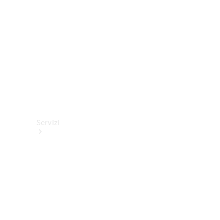
tecnici
Collection
Servizi
Tutti i
servizi