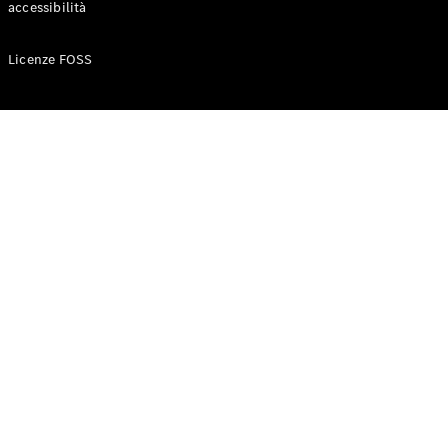
accessibilità
Configuratore
Licenze FOSS
Mercedes-
Benz-Store
Prenotare
una prova
su strada
Auto compatte
Classe A
Berlina
compatta