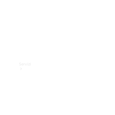
tecnici
Collection
Servizi
Tutti i
servizi