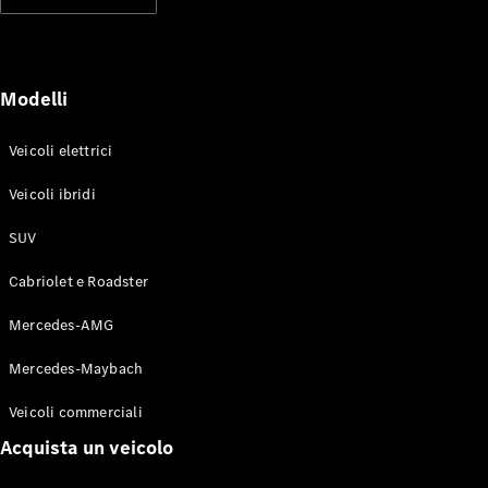
Modelli elettrici
Modelli ibridi plug-in
Berline
Modelli
Veicoli elettrici
Veicoli ibridi
SUV
Toute le
Berline
Cabriolet e Roadster
CLA
Elettrico
CLA
Mercedes-AMG
Classe C
Berlina
Mercedes-Maybach
Classe
C
Elettrico
Veicoli commerciali
Berlina
EQE
Acquista un veicolo
Elettrico
Berlina