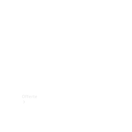
Prenotare una prova su strada
Offerte