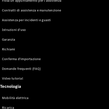
Fissa un appuntamento per l'assistenza
Contratti di assistenza e manutenzione
Assistenza per incidenti e guasti
Toute i SUV
EQE
Istruzioni d'uso
Elettrico
SUV
Garanzia
EQS
Elettrico
SUV
Richiami
Mercedes-
Maybach
Elettrico
Conferma d'importazione
EQS SUV
GLA
Domande frequenti (FAQ)
GLA
Nuovo
GLA
Nuovo
Elettrico
Video tutorial
GLB
Elettrico
GLB
Tecnologia
GLC
Elettrico
GLC
Mobilità elettrica
GLC Coupé
GLE
Ricarica