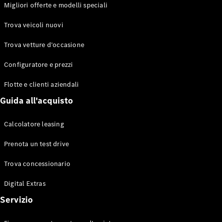
EQS
Migliori offerte e modelli speciali
Elettrico
Berlina
Classe E
Trova veicoli nuovi
Berlina
Classe S
Trova vetture d’occasione
Classe S
Lunga
Configuratore e prezzi
Mercedes-
Maybach
Flotte e clienti aziendali
Classe S
Guida all'acquisto
Configuratore
Calcolatore leasing
Mercedes-
Benz-Store
Prenota un test drive
Prenotare
una prova
Trova concessionario
su strada
Digital Extras
SUV & Fuoristrada
Servizio