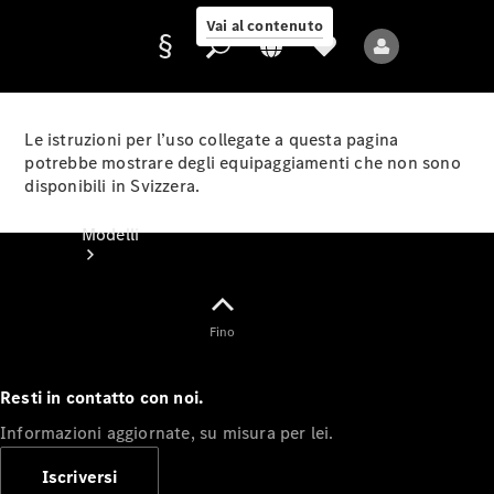
Vai al contenuto
Le istruzioni per l’uso collegate a questa pagina
potrebbe mostrare degli equipaggiamenti che non sono
disponibili in Svizzera.
Fornitore/protezione
dati
Modelli
Fino
Resti in contatto con noi.
Tutti i modelli
Informazioni aggiornate, su misura per lei.
Nuovi modelli
Iscriversi