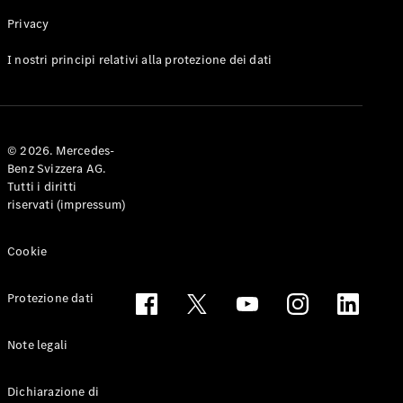
Privacy
Toute le
I nostri principi relativi alla protezione dei dati
Station-
wagon
CLA
Shooting
Elettrico
© 2026. Mercedes-
Brake
Benz Svizzera AG.
CLA
Tutti i diritti
Shooting
riservati (impressum)
Brake
Classe C
Station-
Cookie
wagon
Classe C
Protezione dati
All-Terrain
Classe E
Station-
Note legali
wagon
Classe E All-
Dichiarazione di
Terrain