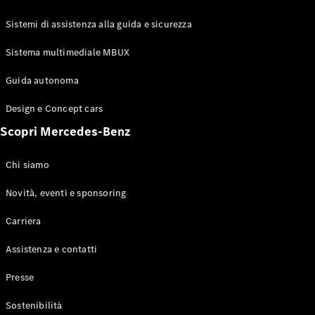
GLE Coupé
GLS
Sistemi di assistenza alla guida e sicurezza
Mercedes-
Maybach
Sistema multimediale MBUX
Nuovo
GLS
Classe
Guida autonoma
Elettrico
G
Design e Concept cars
Classe G
Scopri Mercedes-Benz
Configuratore
Mercedes-
Chi siamo
Benz-Store
Prenotare
Novità, eventi e sponsoring
una prova
Carriera
su strada
Station-wagon
Assistenza e contatti
Presse
Sostenibilità