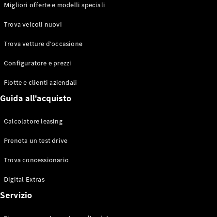
EQS
Migliori offerte e modelli speciali
Elettrico
Berlina
Classe E
Trova veicoli nuovi
Berlina
Classe S
Trova vetture d’occasione
Classe S
Lunga
Configuratore e prezzi
Mercedes-
Maybach
Flotte e clienti aziendali
Classe S
Guida all'acquisto
Configuratore
Calcolatore leasing
Mercedes-
Benz-Store
Prenota un test drive
Prenotare
una prova
Trova concessionario
su strada
Digital Extras
SUV & Fuoristrada
Servizio