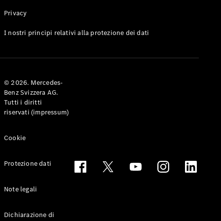
Privacy
Toute le
I nostri principi relativi alla protezione dei dati
Station-
wagon
CLA
Shooting
Elettrico
© 2026. Mercedes-
Brake
Benz Svizzera AG.
CLA
Tutti i diritti
Shooting
riservati (impressum)
Brake
Classe C
Station-
Cookie
wagon
Classe C
Protezione dati
All-Terrain
Classe E
Station-
Note legali
wagon
Classe E All-
Dichiarazione di
Terrain