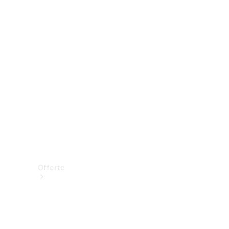
Prenotare una prova su strada
Offerte