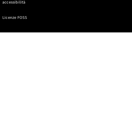
accessibilità
Configuratore
Licenze FOSS
Mercedes-
Benz-Store
Prenotare
una prova
su strada
Auto compatte
Classe A
Berlina
compatta