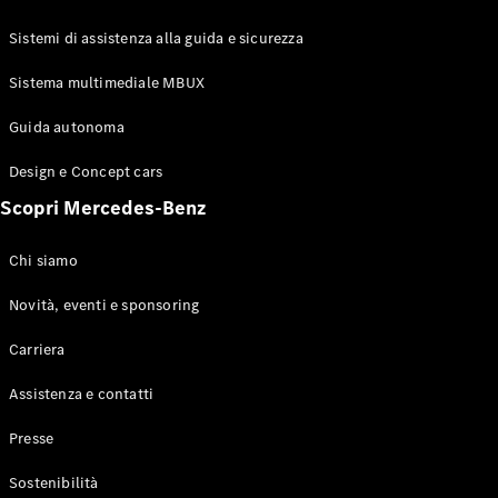
GLE Coupé
GLS
Sistemi di assistenza alla guida e sicurezza
Mercedes-
Maybach
Sistema multimediale MBUX
Nuovo
GLS
Classe
Guida autonoma
Elettrico
G
Design e Concept cars
Classe G
Scopri Mercedes-Benz
Configuratore
Mercedes-
Chi siamo
Benz-Store
Prenotare
Novità, eventi e sponsoring
una prova
Carriera
su strada
Station-wagon
Assistenza e contatti
Presse
Sostenibilità