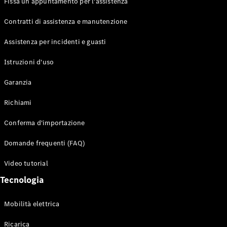
Fissa un appuntamento per l'assistenza
Contratti di assistenza e manutenzione
Assistenza per incidenti e guasti
Toute i SUV
EQE
Istruzioni d'uso
Elettrico
SUV
Garanzia
EQS
Elettrico
SUV
Richiami
Mercedes-
Maybach
Elettrico
Conferma d'importazione
EQS SUV
GLA
Domande frequenti (FAQ)
GLA
Nuovo
GLA
Nuovo
Elettrico
Video tutorial
GLB
Elettrico
GLB
Tecnologia
GLC
Elettrico
GLC
Mobilità elettrica
GLC Coupé
GLE
Ricarica