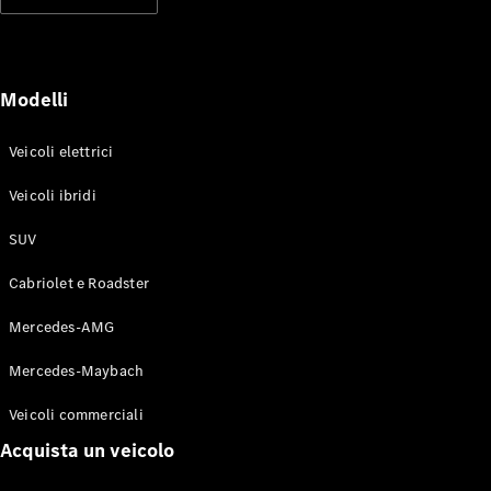
Modelli elettrici
Modelli ibridi plug-in
Berline
Modelli
Veicoli elettrici
Veicoli ibridi
SUV
Toute le
Berline
Cabriolet e Roadster
CLA
Elettrico
CLA
Mercedes-AMG
Classe C
Berlina
Mercedes-Maybach
Classe
C
Elettrico
Veicoli commerciali
Berlina
EQE
Acquista un veicolo
Elettrico
Berlina