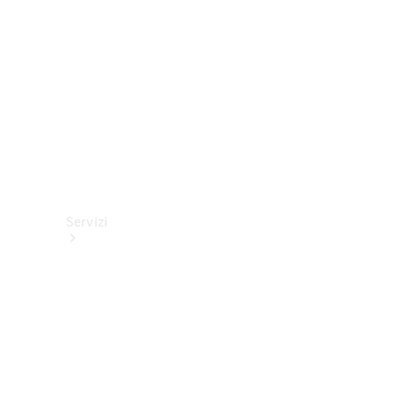
tecnici
Collection
Servizi
Tutti i
servizi