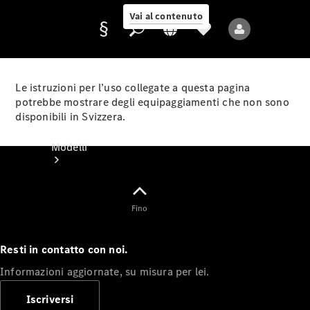
Vai al contenuto
Le istruzioni per l’uso collegate a questa pagina
potrebbe mostrare degli equipaggiamenti che non sono
disponibili in Svizzera.
Fornitore/protezione
dati
Modelli
Fino
Resti in contatto con noi.
Tutti i modelli
Informazioni aggiornate, su misura per lei.
Nuovi modelli
Iscriversi