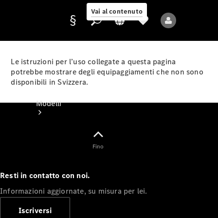
Vai al contenuto
Le istruzioni per l’uso collegate a questa pagina
potrebbe mostrare degli equipaggiamenti che non sono
disponibili in Svizzera.
Fornitore/protezione
dati
Modelli
Fino
Resti in contatto con noi.
Tutti i modelli
Informazioni aggiornate, su misura per lei.
Nuovi modelli
Iscriversi