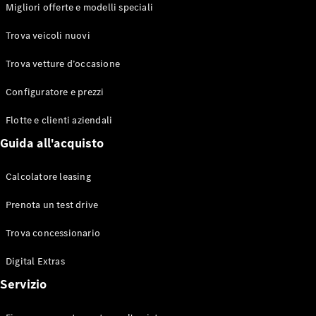
EQS
Migliori offerte e modelli speciali
Elettrico
Berlina
Classe E
Trova veicoli nuovi
Berlina
Classe S
Trova vetture d’occasione
Classe S
Lunga
Configuratore e prezzi
Mercedes-
Maybach
Flotte e clienti aziendali
Classe S
Guida all'acquisto
Configuratore
Calcolatore leasing
Mercedes-
Benz-Store
Prenota un test drive
Prenotare
una prova
Trova concessionario
su strada
Digital Extras
SUV & Fuoristrada
Servizio