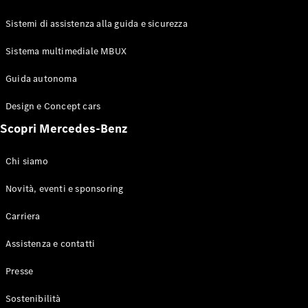
GLE Coupé
GLS
Sistemi di assistenza alla guida e sicurezza
Mercedes-
Maybach
Sistema multimediale MBUX
Nuovo
GLS
Classe
Guida autonoma
Elettrico
G
Design e Concept cars
Classe G
Scopri Mercedes-Benz
Configuratore
Mercedes-
Chi siamo
Benz-Store
Prenotare
Novità, eventi e sponsoring
una prova
Carriera
su strada
Station-wagon
Assistenza e contatti
Presse
Sostenibilità