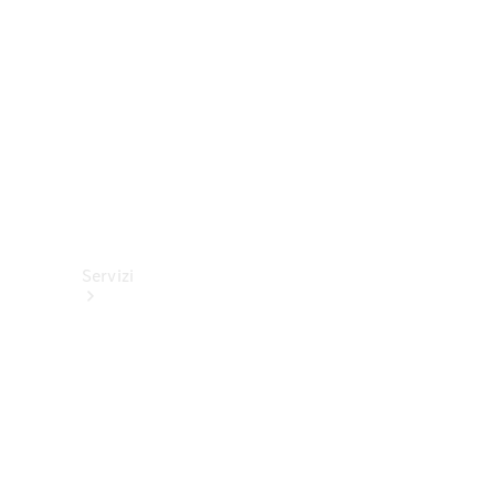
tecnici
Collection
Servizi
Tutti i
servizi