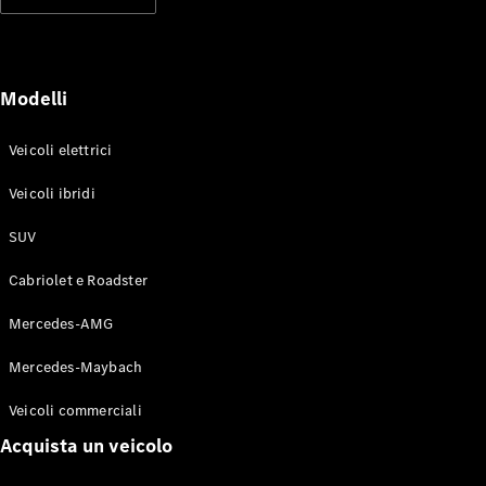
Modelli elettrici
Modelli ibridi plug-in
Berline
Modelli
Veicoli elettrici
Veicoli ibridi
SUV
Toute le
Berline
Cabriolet e Roadster
CLA
Elettrico
CLA
Mercedes-AMG
Classe C
Berlina
Mercedes-Maybach
Classe
C
Elettrico
Veicoli commerciali
Berlina
EQE
Acquista un veicolo
Elettrico
Berlina