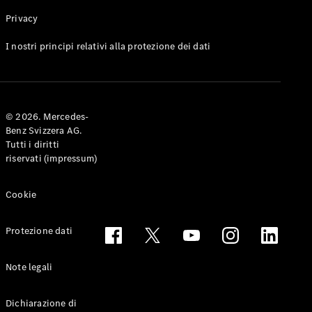
Privacy
Toute le
I nostri principi relativi alla protezione dei dati
Station-
wagon
CLA
Shooting
Elettrico
© 2026. Mercedes-
Brake
Benz Svizzera AG.
CLA
Tutti i diritti
Shooting
riservati (impressum)
Brake
Classe C
Station-
Cookie
wagon
Classe C
Protezione dati
All-Terrain
Classe E
Station-
Note legali
wagon
Classe E All-
Dichiarazione di
Terrain