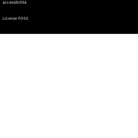
accessibilità
Configuratore
Licenze FOSS
Mercedes-
Benz-Store
Prenotare
una prova
su strada
Auto compatte
Classe A
Berlina
compatta