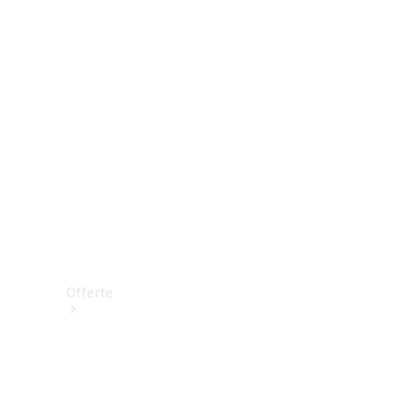
Prenotare una prova su strada
Offerte