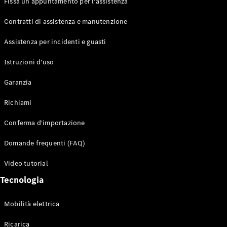
Fissa un appuntamento per l'assistenza
Contratti di assistenza e manutenzione
Assistenza per incidenti e guasti
Toute i SUV
EQE
Istruzioni d'uso
Elettrico
SUV
Garanzia
EQS
Elettrico
SUV
Richiami
Mercedes-
Maybach
Elettrico
Conferma d'importazione
EQS SUV
GLA
Domande frequenti (FAQ)
GLA
Nuovo
GLA
Nuovo
Elettrico
Video tutorial
GLB
Elettrico
GLB
Tecnologia
GLC
Elettrico
GLC
Mobilità elettrica
GLC Coupé
GLE
Ricarica