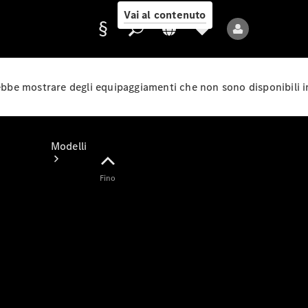
Vai al contenuto
rebbe mostrare degli equipaggiamenti che non sono disponibili i
Fornitore/protezione
dati
Modelli
Fino
Tutti i modelli
Nuovi modelli