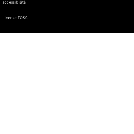
accessibilità
Configuratore
Licenze FOSS
Mercedes-
Benz-Store
Prenotare
una prova
su strada
Auto compatte
Classe A
Berlina
compatta