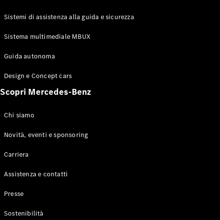
GLE Coupé
GLS
Sistemi di assistenza alla guida e sicurezza
Mercedes-
Maybach
Sistema multimediale MBUX
Nuovo
GLS
Classe
Guida autonoma
Elettrico
G
Design e Concept cars
Classe G
Scopri Mercedes-Benz
Configuratore
Mercedes-
Chi siamo
Benz-Store
Prenotare
Novità, eventi e sponsoring
una prova
Carriera
su strada
Station-wagon
Assistenza e contatti
Presse
Sostenibilità