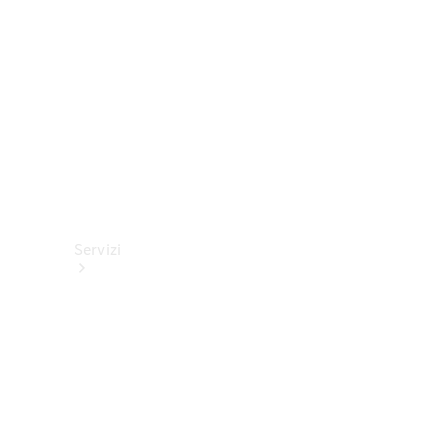
tecnici
Collection
Servizi
Tutti i
servizi