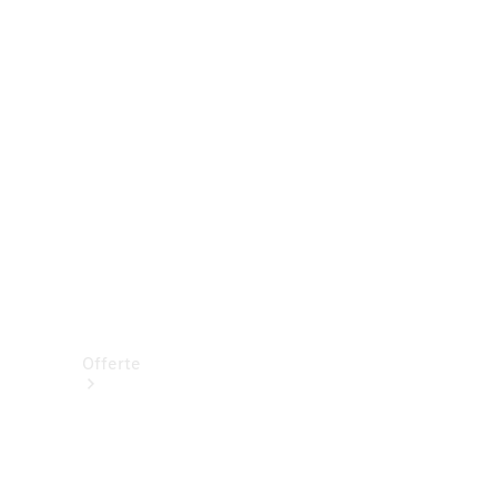
Prenotare una prova su strada
Offerte