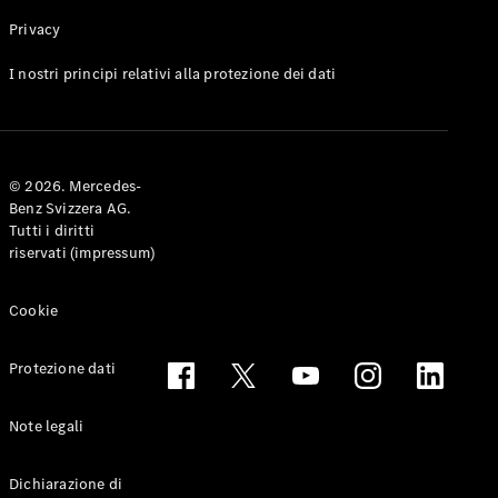
Privacy
Toute le
I nostri principi relativi alla protezione dei dati
Station-
wagon
CLA
Shooting
Elettrico
© 2026. Mercedes-
Brake
Benz Svizzera AG.
CLA
Tutti i diritti
Shooting
riservati (impressum)
Brake
Classe C
Station-
Cookie
wagon
Classe C
Protezione dati
All-Terrain
Classe E
Station-
Note legali
wagon
Classe E All-
Dichiarazione di
Terrain