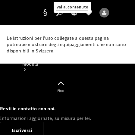
Vai al contenuto
Le istruzioni per l’uso collegate a questa pagina
potrebbe mostrare degli equipaggiamenti che non sono
disponibili in Svizzera.
Fornitore/protezione
dati
Modelli
Fino
Resti in contatto con noi.
Tutti i modelli
Informazioni aggiornate, su misura per lei.
Nuovi modelli
Iscriversi