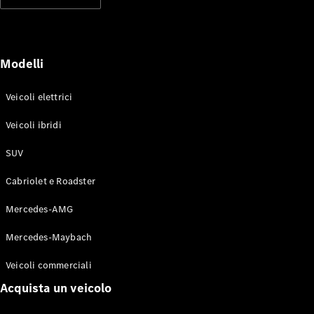
Modelli elettrici
Modelli ibridi plug-in
Berline
Modelli
Veicoli elettrici
Veicoli ibridi
SUV
Toute le
Berline
Cabriolet e Roadster
CLA
Elettrico
CLA
Mercedes-AMG
Classe C
Berlina
Mercedes-Maybach
Classe
C
Elettrico
Veicoli commerciali
Berlina
EQE
Acquista un veicolo
Elettrico
Berlina