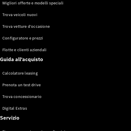
EQS
Migliori offerte e modelli speciali
Elettrico
Berlina
Classe E
Trova veicoli nuovi
Berlina
Classe S
Trova vetture d’occasione
Classe S
Lunga
Configuratore e prezzi
Mercedes-
Maybach
Flotte e clienti aziendali
Classe S
Guida all'acquisto
Configuratore
Calcolatore leasing
Mercedes-
Benz-Store
Prenota un test drive
Prenotare
una prova
Trova concessionario
su strada
Digital Extras
SUV & Fuoristrada
Servizio