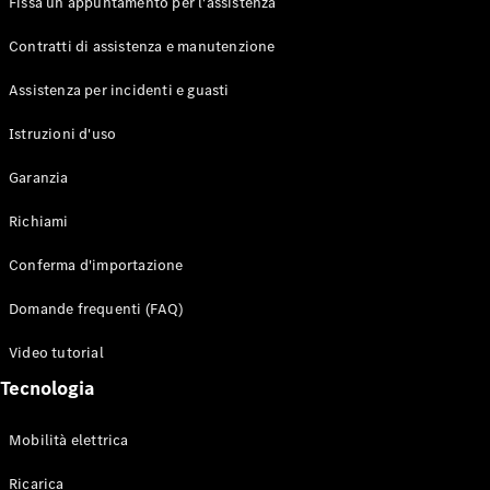
Fissa un appuntamento per l'assistenza
Contratti di assistenza e manutenzione
Assistenza per incidenti e guasti
Toute i SUV
EQE
Istruzioni d'uso
Elettrico
SUV
Garanzia
EQS
Elettrico
SUV
Richiami
Mercedes-
Maybach
Elettrico
Conferma d'importazione
EQS SUV
GLA
Domande frequenti (FAQ)
GLA
Nuovo
GLA
Nuovo
Elettrico
Video tutorial
GLB
Elettrico
GLB
Tecnologia
GLC
Elettrico
GLC
Mobilità elettrica
GLC Coupé
GLE
Ricarica