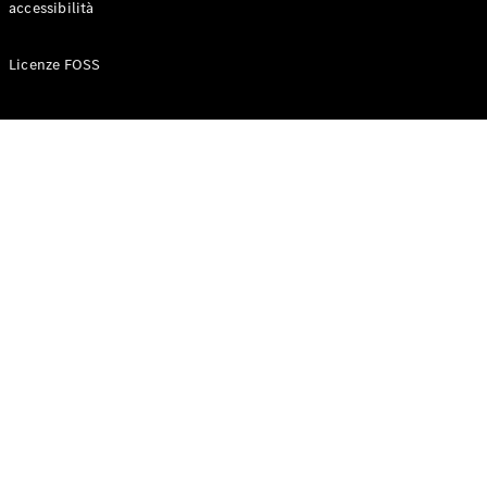
accessibilità
Configuratore
Licenze FOSS
Mercedes-
Benz-Store
Prenotare
una prova
su strada
Auto compatte
Classe A
Berlina
compatta