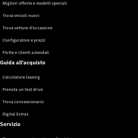
EQS
Migliori offerte e modelli speciali
Elettrico
Berlina
Classe E
Trova veicoli nuovi
Berlina
Classe S
Trova vetture d’occasione
Classe S
Lunga
Configuratore e prezzi
Mercedes-
Maybach
Flotte e clienti aziendali
Classe S
Guida all'acquisto
Configuratore
Calcolatore leasing
Mercedes-
Benz-Store
Prenota un test drive
Prenotare
una prova
Trova concessionario
su strada
Digital Extras
SUV & Fuoristrada
Servizio