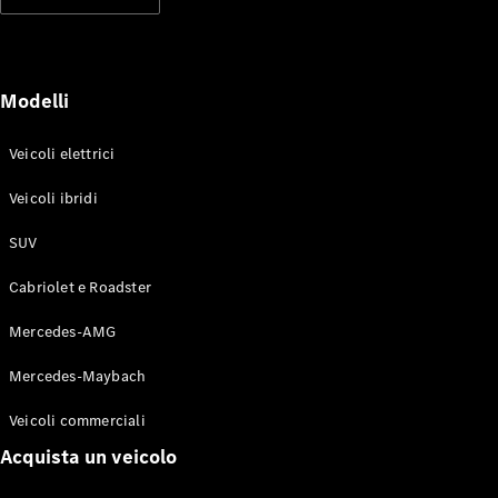
Modelli elettrici
Modelli ibridi plug-in
Berline
Modelli
Veicoli elettrici
Veicoli ibridi
SUV
Toute le
Berline
Cabriolet e Roadster
CLA
Elettrico
CLA
Mercedes-AMG
Classe C
Berlina
Mercedes-Maybach
Classe
C
Elettrico
Veicoli commerciali
Berlina
EQE
Acquista un veicolo
Elettrico
Berlina