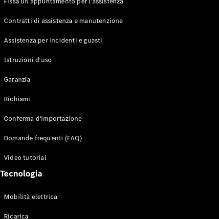
Fissa un appuntamento per l'assistenza
Contratti di assistenza e manutenzione
Assistenza per incidenti e guasti
Toute i SUV
EQE
Istruzioni d'uso
Elettrico
SUV
Garanzia
EQS
Elettrico
SUV
Richiami
Mercedes-
Maybach
Elettrico
Conferma d'importazione
EQS SUV
GLA
Domande frequenti (FAQ)
GLA
Nuovo
GLA
Nuovo
Elettrico
Video tutorial
GLB
Elettrico
GLB
Tecnologia
GLC
Elettrico
GLC
Mobilità elettrica
GLC Coupé
GLE
Ricarica