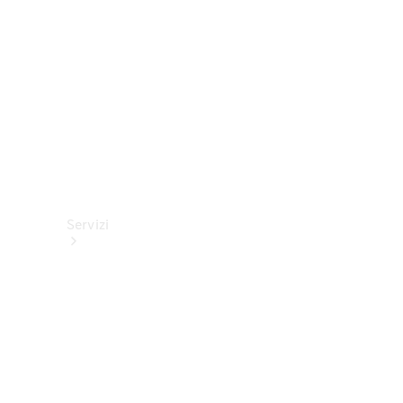
tecnici
Collection
Servizi
Tutti i
servizi