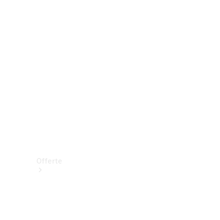
Prenotare una prova su strada
Offerte