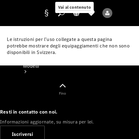
Vai al contenuto
Le istruzioni per l’uso collegate a questa pagina
potrebbe mostrare degli equipaggiamenti che non sono
disponibili in Svizzera.
Fornitore/protezione
dati
Modelli
Fino
Resti in contatto con noi.
Tutti i modelli
Informazioni aggiornate, su misura per lei.
Nuovi modelli
Iscriversi