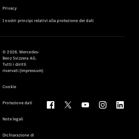
Privacy
Toute le
I nostri principi relativi alla protezione dei dati
Station-
wagon
CLA
Shooting
Elettrico
© 2026. Mercedes-
Brake
Benz Svizzera AG.
CLA
Tutti i diritti
Shooting
riservati (impressum)
Brake
Classe C
Station-
Cookie
wagon
Classe C
Protezione dati
All-Terrain
Classe E
Station-
Note legali
wagon
Classe E All-
Dichiarazione di
Terrain