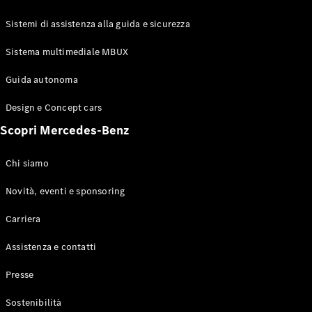
GLE Coupé
GLS
Sistemi di assistenza alla guida e sicurezza
Mercedes-
Maybach
Sistema multimediale MBUX
Nuovo
GLS
Classe
Guida autonoma
Elettrico
G
Design e Concept cars
Classe G
Scopri Mercedes-Benz
Configuratore
Mercedes-
Chi siamo
Benz-Store
Prenotare
Novità, eventi e sponsoring
una prova
Carriera
su strada
Station-wagon
Assistenza e contatti
Presse
Sostenibilità