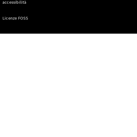
accessibilità
Configuratore
Licenze FOSS
Mercedes-
Benz-Store
Prenotare
una prova
su strada
Auto compatte
Classe A
Berlina
compatta