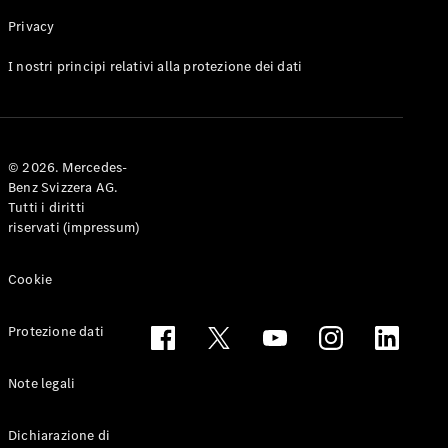
Privacy
Toute le
I nostri principi relativi alla protezione dei dati
Station-
wagon
CLA
Shooting
Elettrico
© 2026. Mercedes-
Brake
Benz Svizzera AG.
CLA
Tutti i diritti
Shooting
riservati (impressum)
Brake
Classe C
Station-
Cookie
wagon
Classe C
Protezione dati
All-Terrain
Classe E
Station-
Note legali
wagon
Classe E All-
Dichiarazione di
Terrain