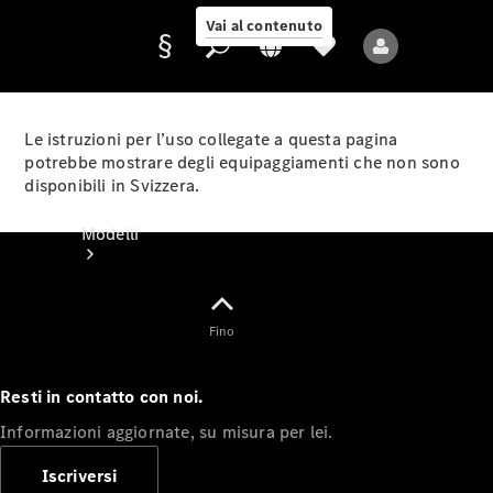
Vai al contenuto
Le istruzioni per l’uso collegate a questa pagina
potrebbe mostrare degli equipaggiamenti che non sono
disponibili in Svizzera.
Fornitore/protezione
dati
Modelli
Fino
Resti in contatto con noi.
Tutti i modelli
Informazioni aggiornate, su misura per lei.
Nuovi modelli
Iscriversi