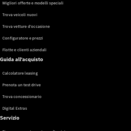
EQS
Migliori offerte e modelli speciali
Elettrico
Berlina
Classe E
Trova veicoli nuovi
Berlina
Classe S
Trova vetture d’occasione
Classe S
Lunga
Configuratore e prezzi
Mercedes-
Maybach
Flotte e clienti aziendali
Classe S
Guida all'acquisto
Configuratore
Calcolatore leasing
Mercedes-
Benz-Store
Prenota un test drive
Prenotare
una prova
Trova concessionario
su strada
Digital Extras
SUV & Fuoristrada
Servizio