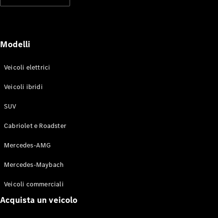
Modelli elettrici
Modelli ibridi plug-in
Berline
Modelli
Veicoli elettrici
Veicoli ibridi
SUV
Toute le
Berline
Cabriolet e Roadster
CLA
Elettrico
CLA
Mercedes-AMG
Classe C
Berlina
Mercedes-Maybach
Classe
C
Elettrico
Veicoli commerciali
Berlina
EQE
Acquista un veicolo
Elettrico
Berlina