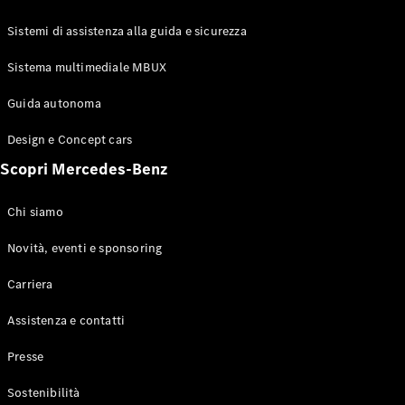
GLE Coupé
GLS
Sistemi di assistenza alla guida e sicurezza
Mercedes-
Maybach
Sistema multimediale MBUX
Nuovo
GLS
Classe
Guida autonoma
Elettrico
G
Design e Concept cars
Classe G
Scopri Mercedes-Benz
Configuratore
Mercedes-
Chi siamo
Benz-Store
Prenotare
Novità, eventi e sponsoring
una prova
Carriera
su strada
Station-wagon
Assistenza e contatti
Presse
Sostenibilità