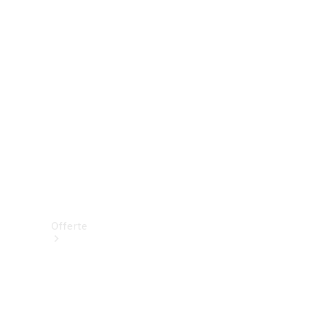
Prenotare una prova su strada
Offerte