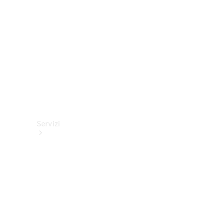
tecnici
Collection
Servizi
Tutti i
servizi