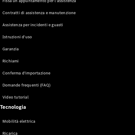
Fissa un appuntamento per l'assistenza
Contratti di assistenza e manutenzione
Assistenza per incidenti e guasti
Toute i SUV
EQE
Istruzioni d'uso
Elettrico
SUV
Garanzia
EQS
Elettrico
SUV
Richiami
Mercedes-
Maybach
Elettrico
Conferma d'importazione
EQS SUV
GLA
Domande frequenti (FAQ)
GLA
Nuovo
GLA
Nuovo
Elettrico
Video tutorial
GLB
Elettrico
GLB
Tecnologia
GLC
Elettrico
GLC
Mobilità elettrica
GLC Coupé
GLE
Ricarica