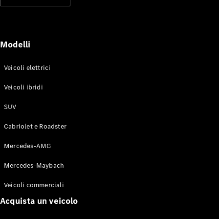
Modelli elettrici
Modelli ibridi plug-in
Berline
Modelli
Veicoli elettrici
Veicoli ibridi
SUV
Toute le
Berline
Cabriolet e Roadster
CLA
Elettrico
CLA
Mercedes-AMG
Classe C
Berlina
Mercedes-Maybach
Classe
C
Elettrico
Veicoli commerciali
Berlina
EQE
Acquista un veicolo
Elettrico
Berlina