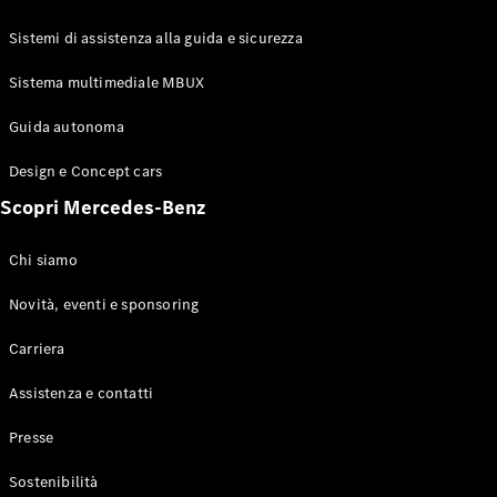
GLE Coupé
GLS
Sistemi di assistenza alla guida e sicurezza
Mercedes-
Maybach
Sistema multimediale MBUX
Nuovo
GLS
Classe
Guida autonoma
Elettrico
G
Design e Concept cars
Classe G
Scopri Mercedes-Benz
Configuratore
Mercedes-
Chi siamo
Benz-Store
Prenotare
Novità, eventi e sponsoring
una prova
Carriera
su strada
Station-wagon
Assistenza e contatti
Presse
Sostenibilità