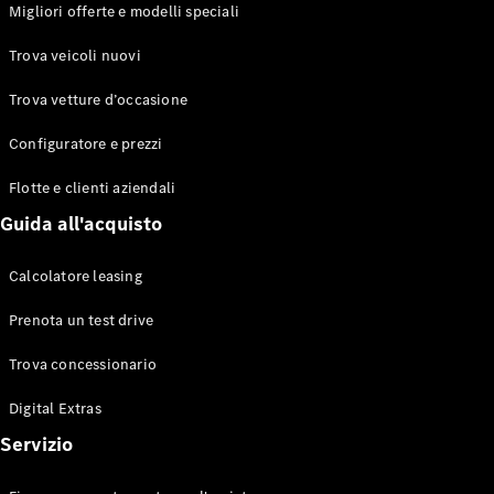
EQS
Migliori offerte e modelli speciali
Elettrico
Berlina
Classe E
Trova veicoli nuovi
Berlina
Classe S
Trova vetture d’occasione
Classe S
Lunga
Configuratore e prezzi
Mercedes-
Maybach
Flotte e clienti aziendali
Classe S
Guida all'acquisto
Configuratore
Calcolatore leasing
Mercedes-
Benz-Store
Prenota un test drive
Prenotare
una prova
Trova concessionario
su strada
Digital Extras
SUV & Fuoristrada
Servizio