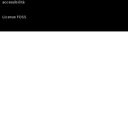
accessibilità
Configuratore
Licenze FOSS
Mercedes-
Benz-Store
Prenotare
una prova
su strada
Auto compatte
Classe A
Berlina
compatta