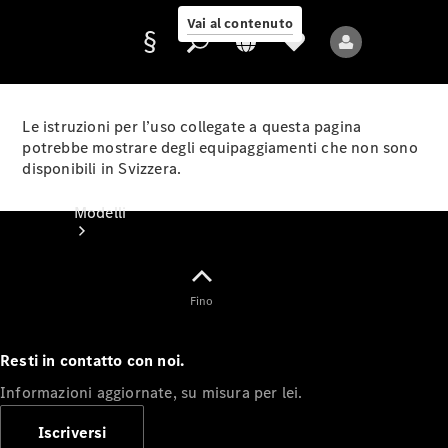
Vai al contenuto
Le istruzioni per l’uso collegate a questa pagina
potrebbe mostrare degli equipaggiamenti che non sono
disponibili in Svizzera.
Fornitore/protezione
dati
Modelli
Fino
Resti in contatto con noi.
Tutti i modelli
Informazioni aggiornate, su misura per lei.
Nuovi modelli
Iscriversi