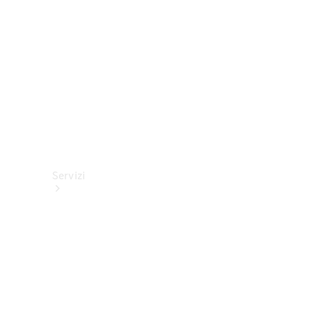
tecnici
Collection
Servizi
Tutti i
servizi