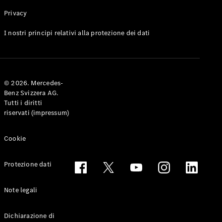
Privacy
Toute le
I nostri principi relativi alla protezione dei dati
Station-
wagon
CLA
Shooting
Elettrico
© 2026. Mercedes-
Brake
Benz Svizzera AG.
CLA
Tutti i diritti
Shooting
riservati (impressum)
Brake
Classe C
Station-
Cookie
wagon
Classe C
Protezione dati
All-Terrain
Classe E
Station-
Note legali
wagon
Classe E All-
Dichiarazione di
Terrain