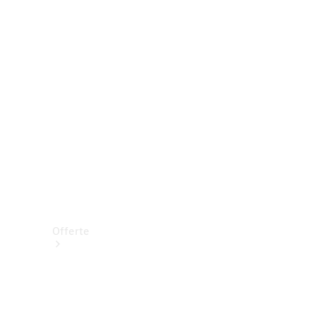
Prenotare una prova su strada
Offerte