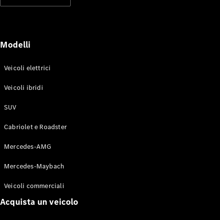
Modelli elettrici
Modelli ibridi plug-in
Berline
Modelli
Veicoli elettrici
Veicoli ibridi
SUV
Toute le
Berline
Cabriolet e Roadster
CLA
Elettrico
CLA
Mercedes-AMG
Classe C
Berlina
Mercedes-Maybach
Classe
C
Elettrico
Veicoli commerciali
Berlina
EQE
Acquista un veicolo
Elettrico
Berlina