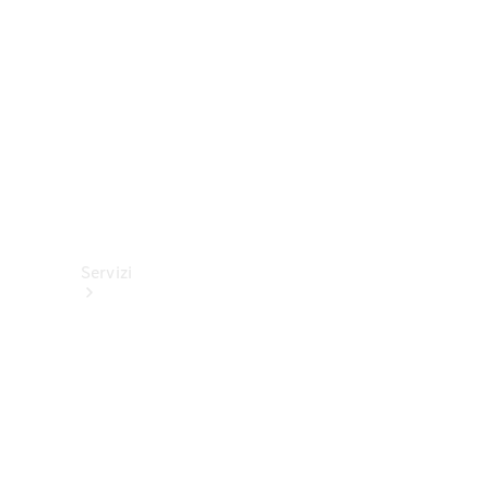
tecnici
Collection
Servizi
Tutti i
servizi