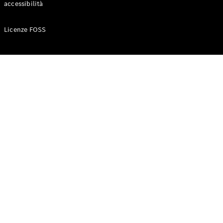
accessibilità
Configuratore
Licenze FOSS
Mercedes-
Benz-Store
Prenotare
una prova
su strada
Auto compatte
Classe A
Berlina
compatta