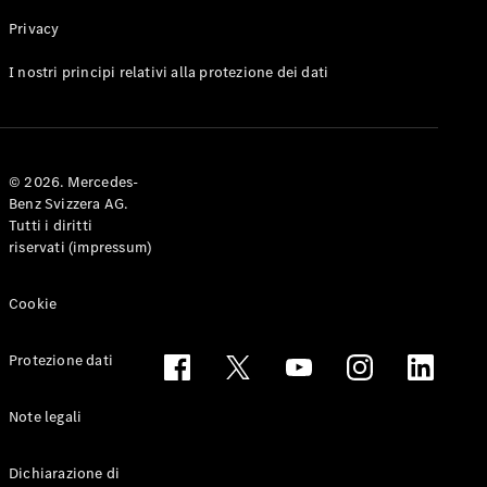
Privacy
Toute le
I nostri principi relativi alla protezione dei dati
Station-
wagon
CLA
Shooting
Elettrico
© 2026. Mercedes-
Brake
Benz Svizzera AG.
CLA
Tutti i diritti
Shooting
riservati (impressum)
Brake
Classe C
Station-
Cookie
wagon
Classe C
Protezione dati
All-Terrain
Classe E
Station-
Note legali
wagon
Classe E All-
Dichiarazione di
Terrain