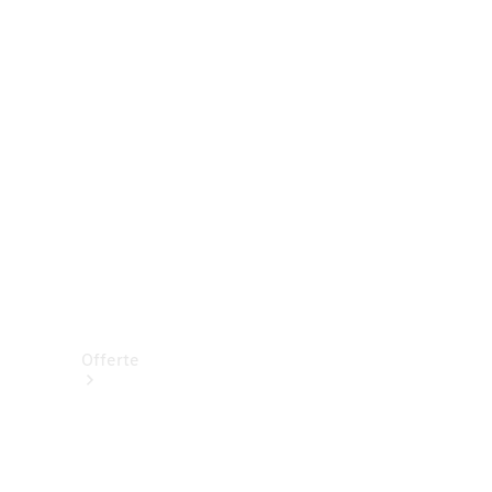
Prenotare una prova su strada
Offerte