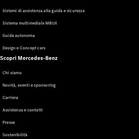
GLE Coupé
GLS
Sistemi di assistenza alla guida e sicurezza
Mercedes-
Maybach
Sistema multimediale MBUX
Nuovo
GLS
Classe
Guida autonoma
Elettrico
G
Design e Concept cars
Classe G
Scopri Mercedes-Benz
Configuratore
Mercedes-
Chi siamo
Benz-Store
Prenotare
Novità, eventi e sponsoring
una prova
Carriera
su strada
Station-wagon
Assistenza e contatti
Presse
Sostenibilità