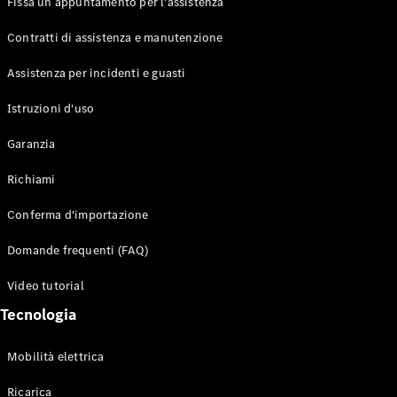
Fissa un appuntamento per l'assistenza
Contratti di assistenza e manutenzione
Assistenza per incidenti e guasti
Toute i SUV
EQE
Istruzioni d'uso
Elettrico
SUV
Garanzia
EQS
Elettrico
SUV
Richiami
Mercedes-
Maybach
Elettrico
Conferma d'importazione
EQS SUV
GLA
Domande frequenti (FAQ)
GLA
Nuovo
GLA
Nuovo
Elettrico
Video tutorial
GLB
Elettrico
GLB
Tecnologia
GLC
Elettrico
GLC
Mobilità elettrica
GLC Coupé
GLE
Ricarica