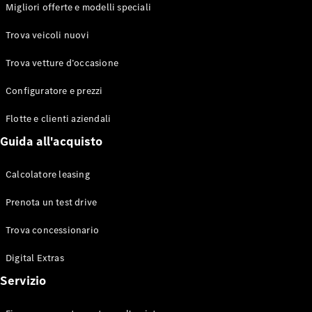
EQS
Migliori offerte e modelli speciali
Elettrico
Berlina
Classe E
Trova veicoli nuovi
Berlina
Classe S
Trova vetture d’occasione
Classe S
Lunga
Configuratore e prezzi
Mercedes-
Maybach
Flotte e clienti aziendali
Classe S
Guida all'acquisto
Configuratore
Calcolatore leasing
Mercedes-
Benz-Store
Prenota un test drive
Prenotare
una prova
Trova concessionario
su strada
Digital Extras
SUV & Fuoristrada
Servizio