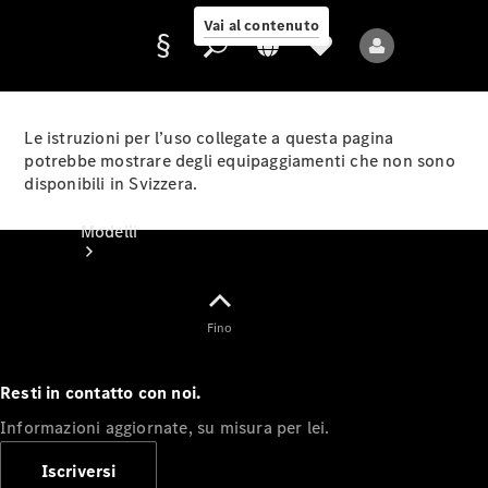
Vai al contenuto
Le istruzioni per l’uso collegate a questa pagina
potrebbe mostrare degli equipaggiamenti che non sono
disponibili in Svizzera.
Fornitore/protezione
dati
Modelli
Fino
Resti in contatto con noi.
Tutti i modelli
Informazioni aggiornate, su misura per lei.
Nuovi modelli
Iscriversi