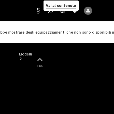
Vai al contenuto
rebbe mostrare degli equipaggiamenti che non sono disponibili i
Fornitore/protezione
dati
Modelli
Fino
Tutti i modelli
Nuovi modelli