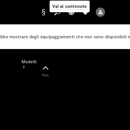
Vai al contenuto
rebbe mostrare degli equipaggiamenti che non sono disponibili i
Fornitore/protezione
dati
Modelli
Fino
Tutti i modelli
Nuovi modelli