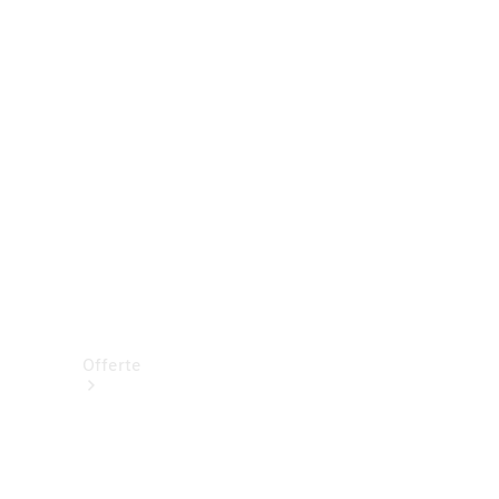
Prenotare una prova su strada
Offerte