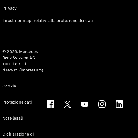
Privacy
Toute le
I nostri principi relativi alla protezione dei dati
Station-
wagon
CLA
Shooting
Elettrico
© 2026. Mercedes-
Brake
Benz Svizzera AG.
CLA
Tutti i diritti
Shooting
riservati (impressum)
Brake
Classe C
Station-
Cookie
wagon
Classe C
Protezione dati
All-Terrain
Classe E
Station-
Note legali
wagon
Classe E All-
Dichiarazione di
Terrain