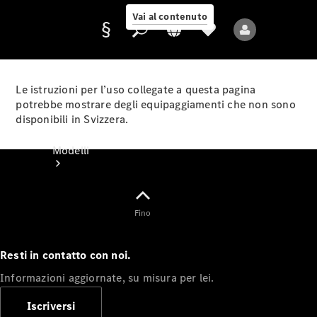
Vai al contenuto
Le istruzioni per l’uso collegate a questa pagina
potrebbe mostrare degli equipaggiamenti che non sono
disponibili in Svizzera.
Fornitore/protezione
dati
Modelli
Fino
Resti in contatto con noi.
Tutti i modelli
Informazioni aggiornate, su misura per lei.
Nuovi modelli
Iscriversi