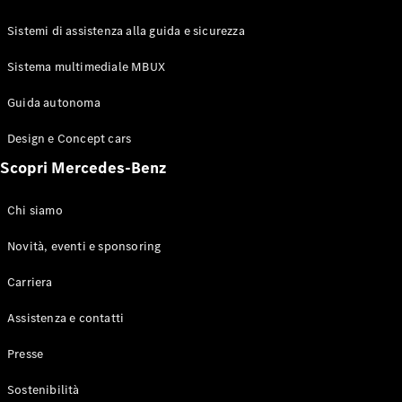
GLE Coupé
GLS
Sistemi di assistenza alla guida e sicurezza
Mercedes-
Maybach
Sistema multimediale MBUX
Nuovo
GLS
Classe
Guida autonoma
Elettrico
G
Design e Concept cars
Classe G
Scopri Mercedes-Benz
Configuratore
Mercedes-
Chi siamo
Benz-Store
Prenotare
Novità, eventi e sponsoring
una prova
Carriera
su strada
Station-wagon
Assistenza e contatti
Presse
Sostenibilità