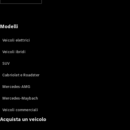
Modelli elettrici
Modelli ibridi plug-in
Berline
Modelli
Veicoli elettrici
Veicoli ibridi
SUV
Toute le
Berline
Cabriolet e Roadster
CLA
Elettrico
CLA
Mercedes-AMG
Classe C
Berlina
Mercedes-Maybach
Classe
C
Elettrico
Veicoli commerciali
Berlina
EQE
Acquista un veicolo
Elettrico
Berlina