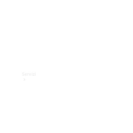
tecnici
Collection
Servizi
Tutti i
servizi