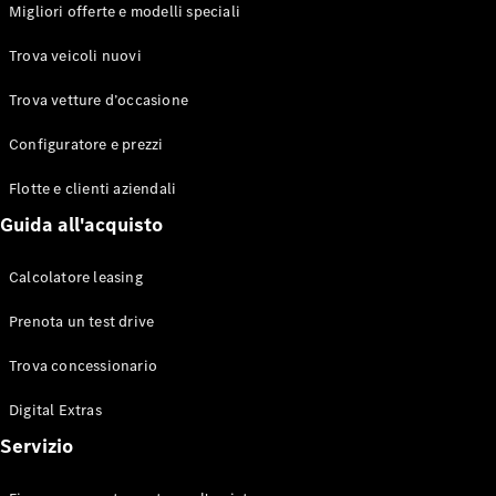
EQS
Migliori offerte e modelli speciali
Elettrico
Berlina
Classe E
Trova veicoli nuovi
Berlina
Classe S
Trova vetture d’occasione
Classe S
Lunga
Configuratore e prezzi
Mercedes-
Maybach
Flotte e clienti aziendali
Classe S
Guida all'acquisto
Configuratore
Calcolatore leasing
Mercedes-
Benz-Store
Prenota un test drive
Prenotare
una prova
Trova concessionario
su strada
Digital Extras
SUV & Fuoristrada
Servizio