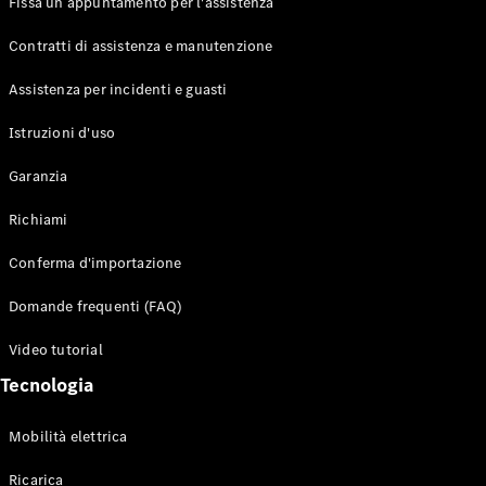
Fissa un appuntamento per l'assistenza
Contratti di assistenza e manutenzione
Assistenza per incidenti e guasti
Toute i SUV
EQE
Istruzioni d'uso
Elettrico
SUV
Garanzia
EQS
Elettrico
SUV
Richiami
Mercedes-
Maybach
Elettrico
Conferma d'importazione
EQS SUV
GLA
Domande frequenti (FAQ)
GLA
Nuovo
GLA
Nuovo
Elettrico
Video tutorial
GLB
Elettrico
GLB
Tecnologia
GLC
Elettrico
GLC
Mobilità elettrica
GLC Coupé
GLE
Ricarica