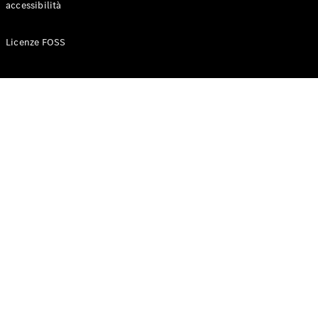
accessibilità
Configuratore
Licenze FOSS
Mercedes-
Benz-Store
Prenotare
una prova
su strada
Auto compatte
Classe A
Berlina
compatta