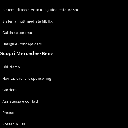
GLE Coupé
GLS
Sistemi di assistenza alla guida e sicurezza
Mercedes-
Maybach
Sistema multimediale MBUX
Nuovo
GLS
Classe
Guida autonoma
Elettrico
G
Design e Concept cars
Classe G
Scopri Mercedes-Benz
Configuratore
Mercedes-
Chi siamo
Benz-Store
Prenotare
Novità, eventi e sponsoring
una prova
Carriera
su strada
Station-wagon
Assistenza e contatti
Presse
Sostenibilità