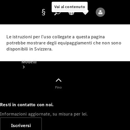
Vai al contenuto
Le istruzioni per l’uso collegate a questa pagina
potrebbe mostrare degli equipaggiamenti che non sono
disponibili in Svizzera.
Fornitore/protezione
dati
Modelli
Fino
Resti in contatto con noi.
Tutti i modelli
Informazioni aggiornate, su misura per lei.
Nuovi modelli
Iscriversi