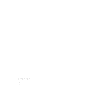
Prenotare una prova su strada
Offerte