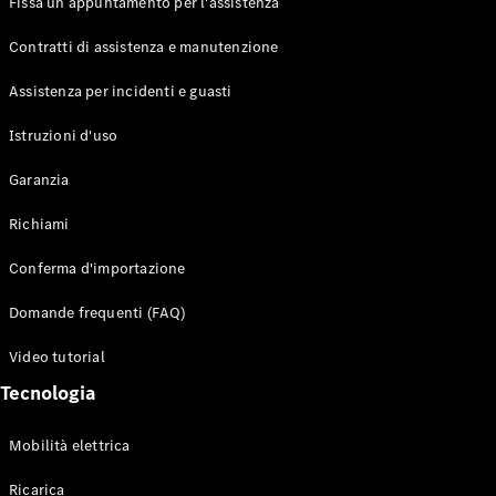
Fissa un appuntamento per l'assistenza
Contratti di assistenza e manutenzione
Assistenza per incidenti e guasti
Toute i SUV
EQE
Istruzioni d'uso
Elettrico
SUV
Garanzia
EQS
Elettrico
SUV
Richiami
Mercedes-
Maybach
Elettrico
Conferma d'importazione
EQS SUV
GLA
Domande frequenti (FAQ)
GLA
Nuovo
GLA
Nuovo
Elettrico
Video tutorial
GLB
Elettrico
GLB
Tecnologia
GLC
Elettrico
GLC
Mobilità elettrica
GLC Coupé
GLE
Ricarica