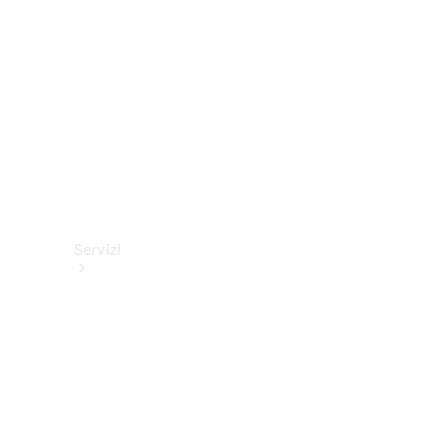
tecnici
Collection
Servizi
Tutti i
servizi