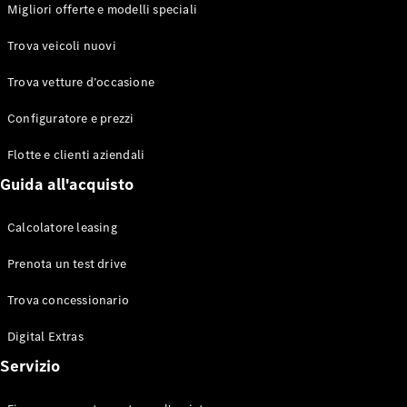
EQS
Migliori offerte e modelli speciali
Elettrico
Berlina
Classe E
Trova veicoli nuovi
Berlina
Classe S
Trova vetture d’occasione
Classe S
Lunga
Configuratore e prezzi
Mercedes-
Maybach
Flotte e clienti aziendali
Classe S
Guida all'acquisto
Configuratore
Calcolatore leasing
Mercedes-
Benz-Store
Prenota un test drive
Prenotare
una prova
Trova concessionario
su strada
Digital Extras
SUV & Fuoristrada
Servizio