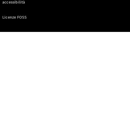
accessibilità
Configuratore
Licenze FOSS
Mercedes-
Benz-Store
Prenotare
una prova
su strada
Auto compatte
Classe A
Berlina
compatta