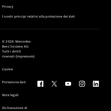
Privacy
Toute le
I nostri principi relativi alla protezione dei dati
Station-
wagon
CLA
Shooting
Elettrico
© 2026. Mercedes-
Brake
Benz Svizzera AG.
CLA
Tutti i diritti
Shooting
riservati (impressum)
Brake
Classe C
Station-
Cookie
wagon
Classe C
Protezione dati
All-Terrain
Classe E
Station-
Note legali
wagon
Classe E All-
Dichiarazione di
Terrain