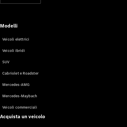
Modelli elettrici
Modelli ibridi plug-in
Berline
Modelli
Veicoli elettrici
Veicoli ibridi
SUV
Toute le
Berline
Cabriolet e Roadster
CLA
Elettrico
CLA
Mercedes-AMG
Classe C
Berlina
Mercedes-Maybach
Classe
C
Elettrico
Veicoli commerciali
Berlina
EQE
Acquista un veicolo
Elettrico
Berlina