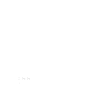
Prenotare una prova su strada
Offerte