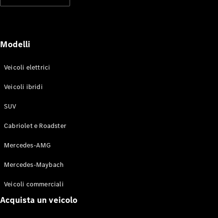
Modelli elettrici
Modelli ibridi plug-in
Berline
Modelli
Veicoli elettrici
Veicoli ibridi
SUV
Toute le
Berline
Cabriolet e Roadster
CLA
Elettrico
CLA
Mercedes-AMG
Classe C
Berlina
Mercedes-Maybach
Classe
C
Elettrico
Veicoli commerciali
Berlina
EQE
Acquista un veicolo
Elettrico
Berlina