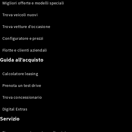
EQS
Migliori offerte e modelli speciali
Elettrico
Berlina
Classe E
Trova veicoli nuovi
Berlina
Classe S
Trova vetture d’occasione
Classe S
Lunga
Configuratore e prezzi
Mercedes-
Maybach
Flotte e clienti aziendali
Classe S
Guida all'acquisto
Configuratore
Calcolatore leasing
Mercedes-
Benz-Store
Prenota un test drive
Prenotare
una prova
Trova concessionario
su strada
Digital Extras
SUV & Fuoristrada
Servizio