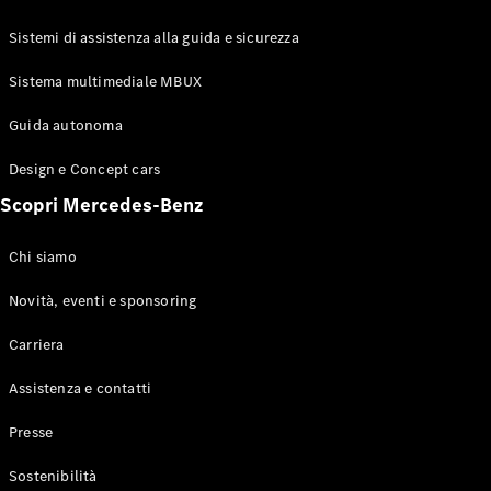
GLE Coupé
GLS
Sistemi di assistenza alla guida e sicurezza
Mercedes-
Maybach
Sistema multimediale MBUX
Nuovo
GLS
Classe
Guida autonoma
Elettrico
G
Design e Concept cars
Classe G
Scopri Mercedes-Benz
Configuratore
Mercedes-
Chi siamo
Benz-Store
Prenotare
Novità, eventi e sponsoring
una prova
Carriera
su strada
Station-wagon
Assistenza e contatti
Presse
Sostenibilità