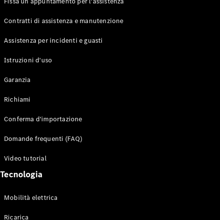
Fissa un appuntamento per l'assistenza
Contratti di assistenza e manutenzione
Assistenza per incidenti e guasti
Toute i SUV
EQE
Istruzioni d'uso
Elettrico
SUV
Garanzia
EQS
Elettrico
SUV
Richiami
Mercedes-
Maybach
Elettrico
Conferma d'importazione
EQS SUV
GLA
Domande frequenti (FAQ)
GLA
Nuovo
GLA
Nuovo
Elettrico
Video tutorial
GLB
Elettrico
GLB
Tecnologia
GLC
Elettrico
GLC
Mobilità elettrica
GLC Coupé
GLE
Ricarica