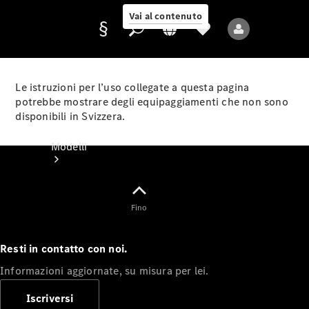
Vai al contenuto
Le istruzioni per l’uso collegate a questa pagina
potrebbe mostrare degli equipaggiamenti che non sono
disponibili in Svizzera.
Fornitore/protezione
dati
Modelli
Fino
Resti in contatto con noi.
Tutti i modelli
Informazioni aggiornate, su misura per lei.
Nuovi modelli
Iscriversi