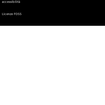
accessibilità
Configuratore
Licenze FOSS
Mercedes-
Benz-Store
Prenotare
una prova
su strada
Auto compatte
Classe A
Berlina
compatta