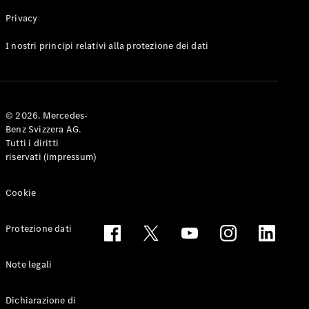
Privacy
Toute le
I nostri principi relativi alla protezione dei dati
Station-
wagon
CLA
Shooting
Elettrico
© 2026. Mercedes-
Brake
Benz Svizzera AG.
CLA
Tutti i diritti
Shooting
riservati (impressum)
Brake
Classe C
Station-
Cookie
wagon
Classe C
Protezione dati
All-Terrain
Classe E
Station-
Note legali
wagon
Classe E All-
Dichiarazione di
Terrain