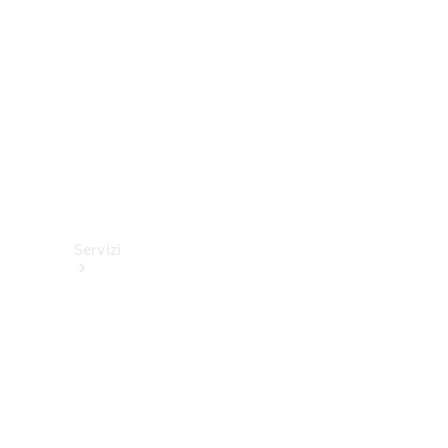
tecnici
Collection
Servizi
Tutti i
servizi