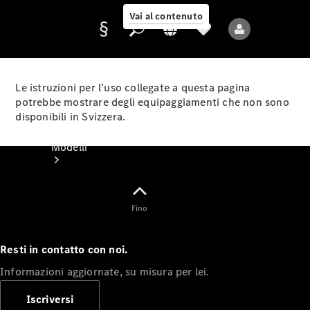
Vai al contenuto
Le istruzioni per l’uso collegate a questa pagina
potrebbe mostrare degli equipaggiamenti che non sono
disponibili in Svizzera.
Fornitore/protezione
dati
Modelli
Fino
Resti in contatto con noi.
Tutti i modelli
Informazioni aggiornate, su misura per lei.
Nuovi modelli
Iscriversi