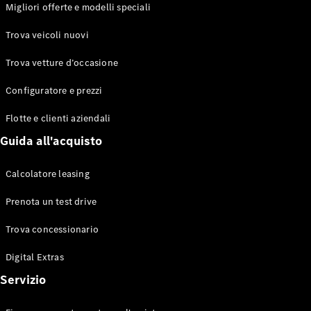
EQS
Migliori offerte e modelli speciali
Elettrico
Berlina
Classe E
Trova veicoli nuovi
Berlina
Classe S
Trova vetture d’occasione
Classe S
Lunga
Configuratore e prezzi
Mercedes-
Maybach
Flotte e clienti aziendali
Classe S
Guida all'acquisto
Configuratore
Calcolatore leasing
Mercedes-
Benz-Store
Prenota un test drive
Prenotare
una prova
Trova concessionario
su strada
Digital Extras
SUV & Fuoristrada
Servizio