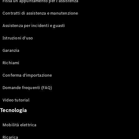
Fissa un appuntamento per l'assistenza
Contratti di assistenza e manutenzione
Assistenza per incidenti e guasti
Toute i SUV
EQE
Istruzioni d'uso
Elettrico
SUV
Garanzia
EQS
Elettrico
SUV
Richiami
Mercedes-
Maybach
Elettrico
Conferma d'importazione
EQS SUV
GLA
Domande frequenti (FAQ)
GLA
Nuovo
GLA
Nuovo
Elettrico
Video tutorial
GLB
Elettrico
GLB
Tecnologia
GLC
Elettrico
GLC
Mobilità elettrica
GLC Coupé
GLE
Ricarica