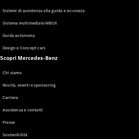
GLE Coupé
GLS
Sistemi di assistenza alla guida e sicurezza
Mercedes-
Maybach
Sistema multimediale MBUX
Nuovo
GLS
Classe
Guida autonoma
Elettrico
G
Design e Concept cars
Classe G
Scopri Mercedes-Benz
Configuratore
Mercedes-
Chi siamo
Benz-Store
Prenotare
Novità, eventi e sponsoring
una prova
Carriera
su strada
Station-wagon
Assistenza e contatti
Presse
Sostenibilità