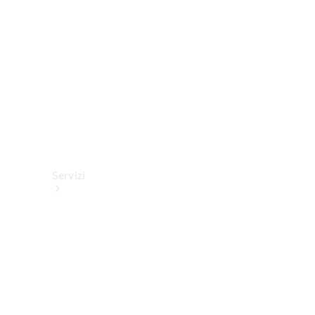
tecnici
Collection
Servizi
Tutti i
servizi