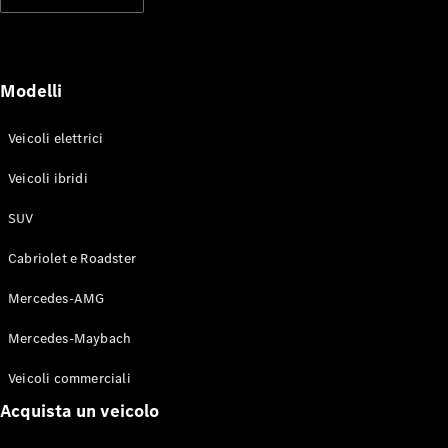
Modelli elettrici
Modelli ibridi plug-in
Berline
Modelli
Veicoli elettrici
Veicoli ibridi
SUV
Toute le
Berline
Cabriolet e Roadster
CLA
Elettrico
CLA
Mercedes-AMG
Classe C
Berlina
Mercedes-Maybach
Classe
C
Elettrico
Veicoli commerciali
Berlina
EQE
Acquista un veicolo
Elettrico
Berlina