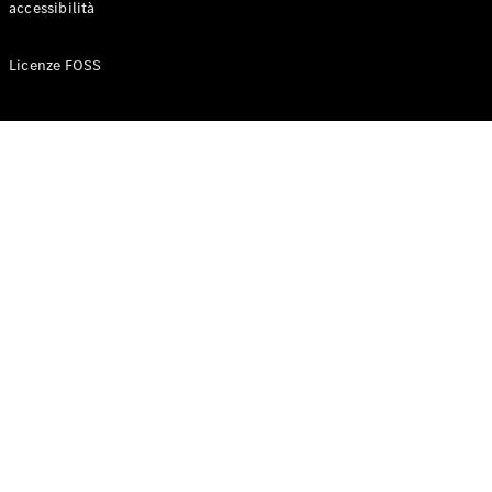
accessibilità
Configuratore
Licenze FOSS
Mercedes-
Benz-Store
Prenotare
una prova
su strada
Auto compatte
Classe A
Berlina
compatta