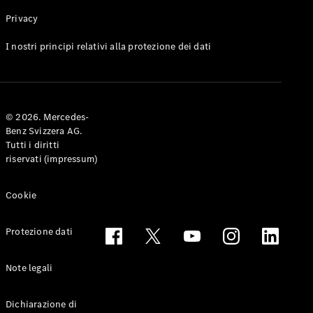
Privacy
Toute le
I nostri principi relativi alla protezione dei dati
Station-
wagon
CLA
Shooting
Elettrico
© 2026. Mercedes-
Brake
Benz Svizzera AG.
CLA
Tutti i diritti
Shooting
riservati (impressum)
Brake
Classe C
Station-
Cookie
wagon
Classe C
Protezione dati
All-Terrain
Classe E
Station-
Note legali
wagon
Classe E All-
Dichiarazione di
Terrain