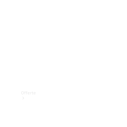
Prenotare una prova su strada
Offerte