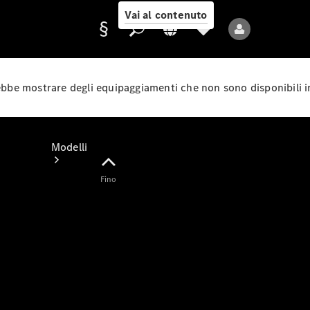
Vai al contenuto
rebbe mostrare degli equipaggiamenti che non sono disponibili i
Fornitore/protezione
dati
Modelli
Fino
Tutti i modelli
Nuovi modelli