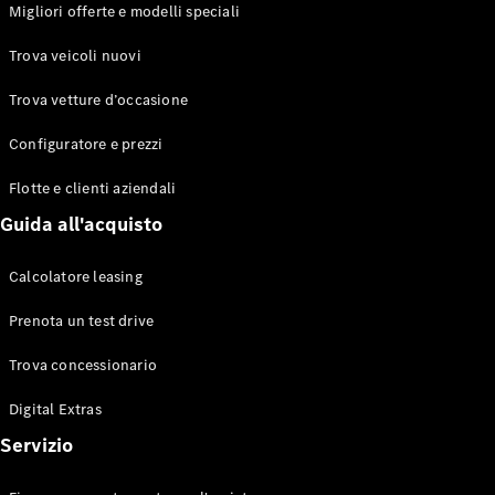
EQS
Migliori offerte e modelli speciali
Elettrico
Berlina
Classe E
Trova veicoli nuovi
Berlina
Classe S
Trova vetture d’occasione
Classe S
Lunga
Configuratore e prezzi
Mercedes-
Maybach
Flotte e clienti aziendali
Classe S
Guida all'acquisto
Configuratore
Calcolatore leasing
Mercedes-
Benz-Store
Prenota un test drive
Prenotare
una prova
Trova concessionario
su strada
Digital Extras
SUV & Fuoristrada
Servizio