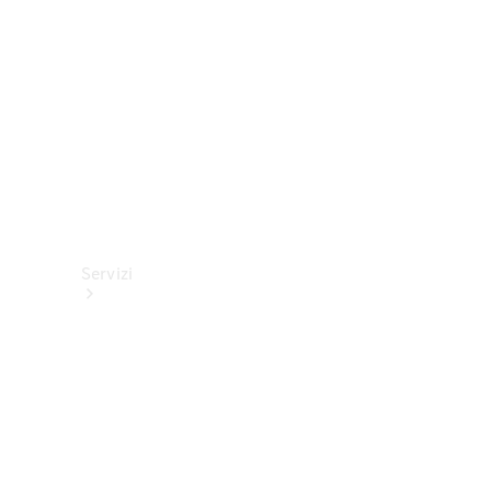
tecnici
Collection
Servizi
Tutti i
servizi