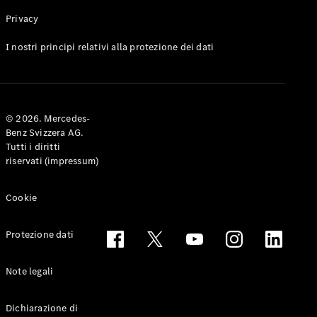
Privacy
Toute le
I nostri principi relativi alla protezione dei dati
Station-
wagon
CLA
Shooting
Elettrico
© 2026. Mercedes-
Brake
Benz Svizzera AG.
CLA
Tutti i diritti
Shooting
riservati (impressum)
Brake
Classe C
Station-
Cookie
wagon
Classe C
Protezione dati
All-Terrain
Classe E
Station-
Note legali
wagon
Classe E All-
Dichiarazione di
Terrain