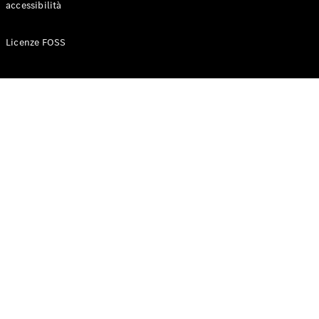
accessibilità
Configuratore
Licenze FOSS
Mercedes-
Benz-Store
Prenotare
una prova
su strada
Auto compatte
Classe A
Berlina
compatta