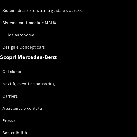
GLE Coupé
GLS
Sistemi di assistenza alla guida e sicurezza
Mercedes-
Maybach
Sistema multimediale MBUX
Nuovo
GLS
Classe
Guida autonoma
Elettrico
G
Design e Concept cars
Classe G
Scopri Mercedes-Benz
Configuratore
Mercedes-
Chi siamo
Benz-Store
Prenotare
Novità, eventi e sponsoring
una prova
Carriera
su strada
Station-wagon
Assistenza e contatti
Presse
Sostenibilità