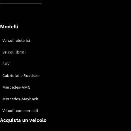
Modelli elettrici
Modelli ibridi plug-in
Berline
Modelli
Veicoli elettrici
Veicoli ibridi
SUV
Toute le
Berline
Cabriolet e Roadster
CLA
Elettrico
CLA
Mercedes-AMG
Classe C
Berlina
Mercedes-Maybach
Classe
C
Elettrico
Veicoli commerciali
Berlina
EQE
Acquista un veicolo
Elettrico
Berlina