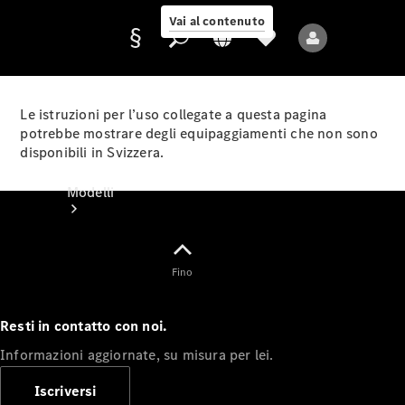
Vai al contenuto
Le istruzioni per l’uso collegate a questa pagina
potrebbe mostrare degli equipaggiamenti che non sono
disponibili in Svizzera.
Fornitore/protezione
dati
Modelli
Fino
Resti in contatto con noi.
Tutti i modelli
Informazioni aggiornate, su misura per lei.
Nuovi modelli
Iscriversi