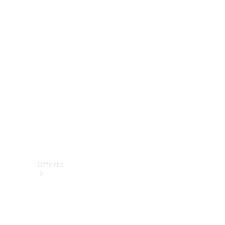
Prenotare una prova su strada
Offerte