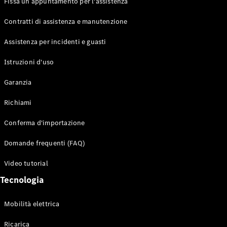
Fissa un appuntamento per l'assistenza
Contratti di assistenza e manutenzione
Assistenza per incidenti e guasti
Toute i SUV
EQE
Istruzioni d'uso
Elettrico
SUV
Garanzia
EQS
Elettrico
SUV
Richiami
Mercedes-
Maybach
Elettrico
Conferma d'importazione
EQS SUV
GLA
Domande frequenti (FAQ)
GLA
Nuovo
GLA
Nuovo
Elettrico
Video tutorial
GLB
Elettrico
GLB
Tecnologia
GLC
Elettrico
GLC
Mobilità elettrica
GLC Coupé
GLE
Ricarica