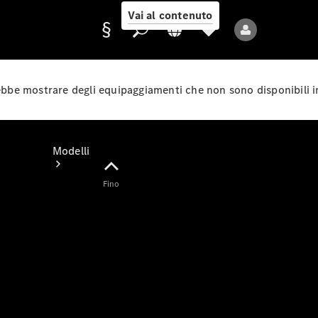
Vai al contenuto
rebbe mostrare degli equipaggiamenti che non sono disponibili i
Fornitore/protezione
dati
Modelli
Fino
Tutti i modelli
Nuovi modelli