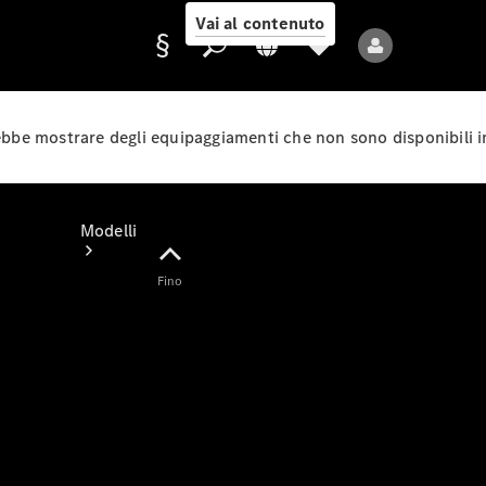
Vai al contenuto
rebbe mostrare degli equipaggiamenti che non sono disponibili i
Fornitore/protezione
dati
Modelli
Fino
Tutti i modelli
Nuovi modelli