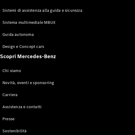
GLE Coupé
GLS
Sistemi di assistenza alla guida e sicurezza
Mercedes-
Maybach
Sistema multimediale MBUX
Nuovo
GLS
Classe
Guida autonoma
Elettrico
G
Design e Concept cars
Classe G
Scopri Mercedes-Benz
Configuratore
Mercedes-
Chi siamo
Benz-Store
Prenotare
Novità, eventi e sponsoring
una prova
Carriera
su strada
Station-wagon
Assistenza e contatti
Presse
Sostenibilità