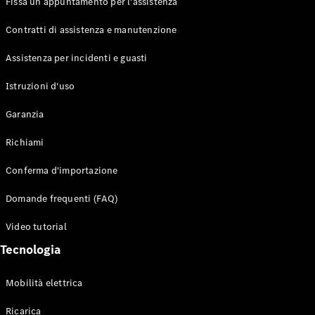
Fissa un appuntamento per l'assistenza
Contratti di assistenza e manutenzione
Assistenza per incidenti e guasti
Toute i SUV
EQE
Istruzioni d'uso
Elettrico
SUV
Garanzia
EQS
Elettrico
SUV
Richiami
Mercedes-
Maybach
Elettrico
Conferma d'importazione
EQS SUV
GLA
Domande frequenti (FAQ)
GLA
Nuovo
GLA
Nuovo
Elettrico
Video tutorial
GLB
Elettrico
GLB
Tecnologia
GLC
Elettrico
GLC
Mobilità elettrica
GLC Coupé
GLE
Ricarica