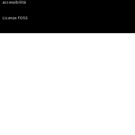
accessibilità
Configuratore
Licenze FOSS
Mercedes-
Benz-Store
Prenotare
una prova
su strada
Auto compatte
Classe A
Berlina
compatta