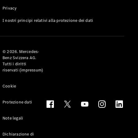
Privacy
Toute le
I nostri principi relativi alla protezione dei dati
Station-
wagon
CLA
Shooting
Elettrico
© 2026. Mercedes-
Brake
Benz Svizzera AG.
CLA
Tutti i diritti
Shooting
riservati (impressum)
Brake
Classe C
Station-
Cookie
wagon
Classe C
Protezione dati
All-Terrain
Classe E
Station-
Note legali
wagon
Classe E All-
Dichiarazione di
Terrain