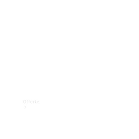
Prenotare una prova su strada
Offerte