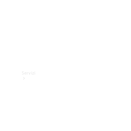
tecnici
Collection
Servizi
Tutti i
servizi