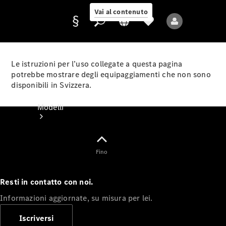
Vai al contenuto
Le istruzioni per l’uso collegate a questa pagina
potrebbe mostrare degli equipaggiamenti che non sono
disponibili in Svizzera.
Fornitore/protezione
dati
Modelli
Fino
Resti in contatto con noi.
Tutti i modelli
Informazioni aggiornate, su misura per lei.
Nuovi modelli
Iscriversi