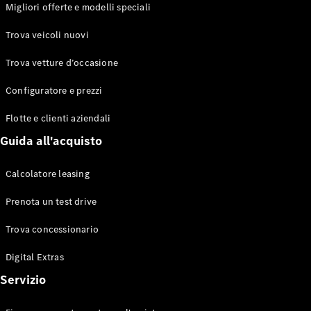
EQS
Migliori offerte e modelli speciali
Elettrico
Berlina
Classe E
Trova veicoli nuovi
Berlina
Classe S
Trova vetture d’occasione
Classe S
Lunga
Configuratore e prezzi
Mercedes-
Maybach
Flotte e clienti aziendali
Classe S
Guida all'acquisto
Configuratore
Calcolatore leasing
Mercedes-
Benz-Store
Prenota un test drive
Prenotare
una prova
Trova concessionario
su strada
Digital Extras
SUV & Fuoristrada
Servizio