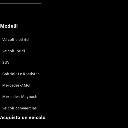
Modelli elettrici
Modelli ibridi plug-in
Berline
Modelli
Veicoli elettrici
Veicoli ibridi
SUV
Toute le
Berline
Cabriolet e Roadster
CLA
Elettrico
CLA
Mercedes-AMG
Classe C
Berlina
Mercedes-Maybach
Classe
C
Elettrico
Veicoli commerciali
Berlina
EQE
Acquista un veicolo
Elettrico
Berlina