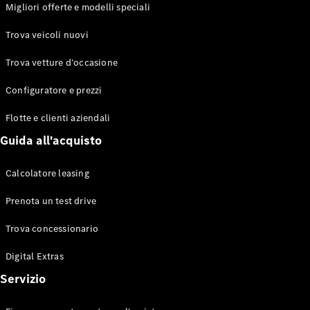
EQS
Migliori offerte e modelli speciali
Elettrico
Berlina
Classe E
Trova veicoli nuovi
Berlina
Classe S
Trova vetture d’occasione
Classe S
Lunga
Configuratore e prezzi
Mercedes-
Maybach
Flotte e clienti aziendali
Classe S
Guida all'acquisto
Configuratore
Calcolatore leasing
Mercedes-
Benz-Store
Prenota un test drive
Prenotare
una prova
Trova concessionario
su strada
Digital Extras
SUV & Fuoristrada
Servizio