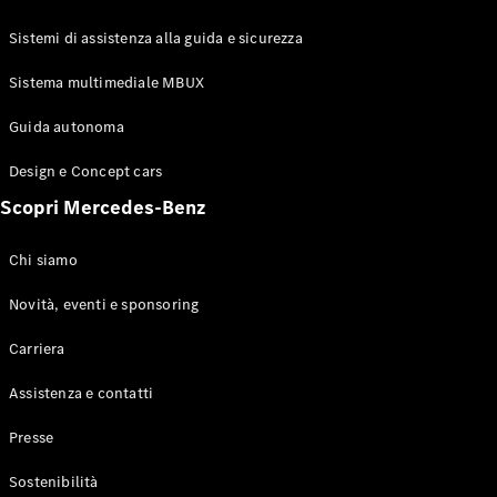
GLE Coupé
GLS
Sistemi di assistenza alla guida e sicurezza
Mercedes-
Maybach
Sistema multimediale MBUX
Nuovo
GLS
Classe
Guida autonoma
Elettrico
G
Design e Concept cars
Classe G
Scopri Mercedes-Benz
Configuratore
Mercedes-
Chi siamo
Benz-Store
Prenotare
Novità, eventi e sponsoring
una prova
Carriera
su strada
Station-wagon
Assistenza e contatti
Presse
Sostenibilità