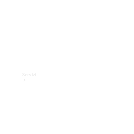
tecnici
Collection
Servizi
Tutti i
servizi