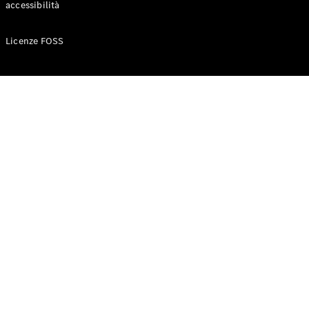
accessibilità
Configuratore
Licenze FOSS
Mercedes-
Benz-Store
Prenotare
una prova
su strada
Auto compatte
Classe A
Berlina
compatta