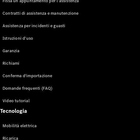
Fissa un appuntamento per l'assistenza
Contratti di assistenza e manutenzione
Assistenza per incidenti e guasti
Toute i SUV
EQE
Istruzioni d'uso
Elettrico
SUV
Garanzia
EQS
Elettrico
SUV
Richiami
Mercedes-
Maybach
Elettrico
Conferma d'importazione
EQS SUV
GLA
Domande frequenti (FAQ)
GLA
Nuovo
GLA
Nuovo
Elettrico
Video tutorial
GLB
Elettrico
GLB
Tecnologia
GLC
Elettrico
GLC
Mobilità elettrica
GLC Coupé
GLE
Ricarica