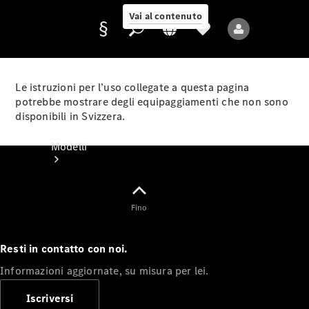
Vai al contenuto
Le istruzioni per l’uso collegate a questa pagina
potrebbe mostrare degli equipaggiamenti che non sono
disponibili in Svizzera.
Fornitore/protezione
dati
Modelli
Fino
Resti in contatto con noi.
Tutti i modelli
Informazioni aggiornate, su misura per lei.
Nuovi modelli
Iscriversi