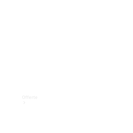
Prenotare una prova su strada
Offerte