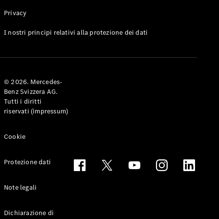
Privacy
Toute le
I nostri principi relativi alla protezione dei dati
Station-
wagon
CLA
Shooting
Elettrico
© 2026. Mercedes-
Brake
Benz Svizzera AG.
CLA
Tutti i diritti
Shooting
riservati (impressum)
Brake
Classe C
Station-
Cookie
wagon
Classe C
Protezione dati
All-Terrain
Classe E
Station-
Note legali
wagon
Classe E All-
Dichiarazione di
Terrain