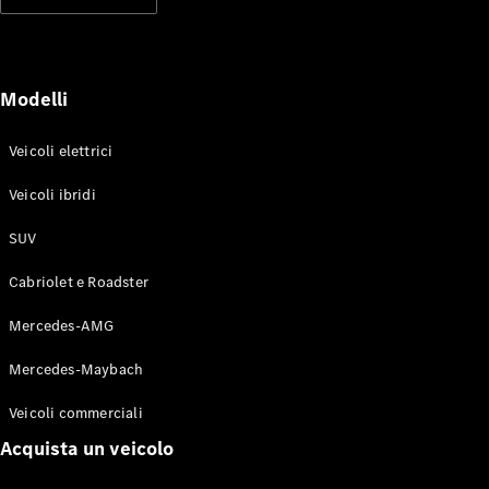
Modelli elettrici
Modelli ibridi plug-in
Berline
Modelli
Veicoli elettrici
Veicoli ibridi
SUV
Toute le
Berline
Cabriolet e Roadster
CLA
Elettrico
CLA
Mercedes-AMG
Classe C
Berlina
Mercedes-Maybach
Classe
C
Elettrico
Veicoli commerciali
Berlina
EQE
Acquista un veicolo
Elettrico
Berlina