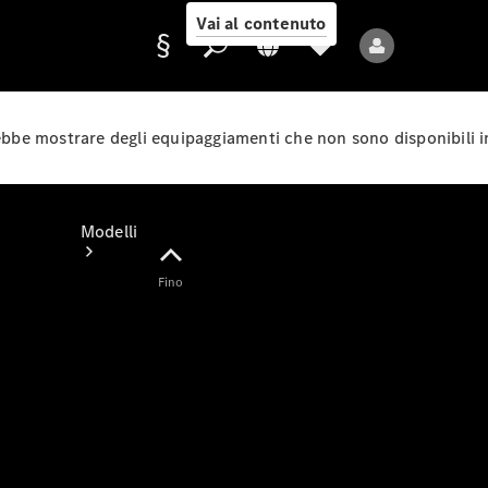
Vai al contenuto
rebbe mostrare degli equipaggiamenti che non sono disponibili i
Fornitore/protezione
dati
Modelli
Fino
Tutti i modelli
Nuovi modelli