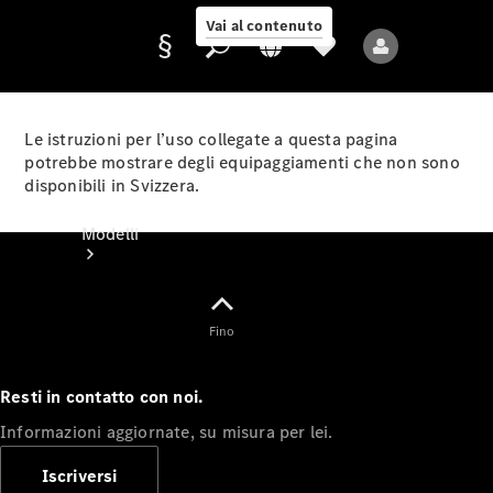
Vai al contenuto
Le istruzioni per l’uso collegate a questa pagina
potrebbe mostrare degli equipaggiamenti che non sono
disponibili in Svizzera.
Fornitore/protezione
dati
Modelli
Fino
Resti in contatto con noi.
Tutti i modelli
Informazioni aggiornate, su misura per lei.
Nuovi modelli
Iscriversi