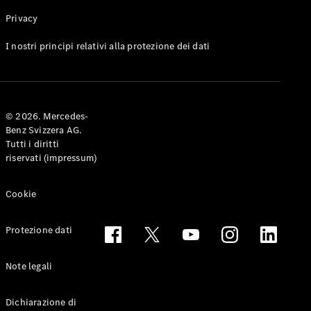
Privacy
Toute le
I nostri principi relativi alla protezione dei dati
Station-
wagon
CLA
Shooting
Elettrico
© 2026. Mercedes-
Brake
Benz Svizzera AG.
CLA
Tutti i diritti
Shooting
riservati (impressum)
Brake
Classe C
Station-
Cookie
wagon
Classe C
Protezione dati
All-Terrain
Classe E
Station-
Note legali
wagon
Classe E All-
Dichiarazione di
Terrain