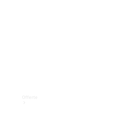
Prenotare una prova su strada
Offerte