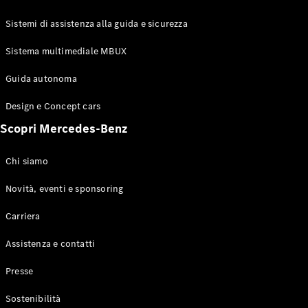
GLE Coupé
GLS
Sistemi di assistenza alla guida e sicurezza
Mercedes-
Maybach
Sistema multimediale MBUX
Nuovo
GLS
Classe
Guida autonoma
Elettrico
G
Design e Concept cars
Classe G
Scopri Mercedes-Benz
Configuratore
Mercedes-
Chi siamo
Benz-Store
Prenotare
Novità, eventi e sponsoring
una prova
Carriera
su strada
Station-wagon
Assistenza e contatti
Presse
Sostenibilità