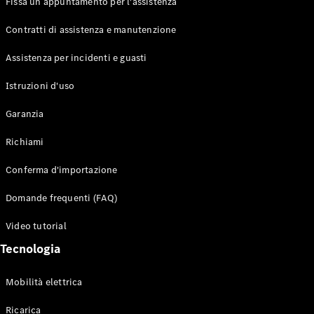
Fissa un appuntamento per l'assistenza
Contratti di assistenza e manutenzione
Assistenza per incidenti e guasti
Toute i SUV
EQE
Istruzioni d'uso
Elettrico
SUV
Garanzia
EQS
Elettrico
SUV
Richiami
Mercedes-
Maybach
Elettrico
Conferma d'importazione
EQS SUV
GLA
Domande frequenti (FAQ)
GLA
Nuovo
GLA
Nuovo
Elettrico
Video tutorial
GLB
Elettrico
GLB
Tecnologia
GLC
Elettrico
GLC
Mobilità elettrica
GLC Coupé
GLE
Ricarica