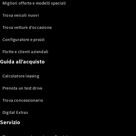
EQS
Migliori offerte e modelli speciali
Elettrico
Berlina
Classe E
Trova veicoli nuovi
Berlina
Classe S
Trova vetture d’occasione
Classe S
Lunga
Configuratore e prezzi
Mercedes-
Maybach
Flotte e clienti aziendali
Classe S
Guida all'acquisto
Configuratore
Calcolatore leasing
Mercedes-
Benz-Store
Prenota un test drive
Prenotare
una prova
Trova concessionario
su strada
Digital Extras
SUV & Fuoristrada
Servizio