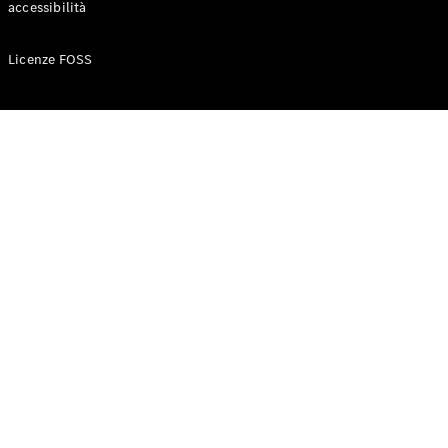
accessibilità
Configuratore
Licenze FOSS
Mercedes-
Benz-Store
Prenotare
una prova
su strada
Auto compatte
Classe A
Berlina
compatta