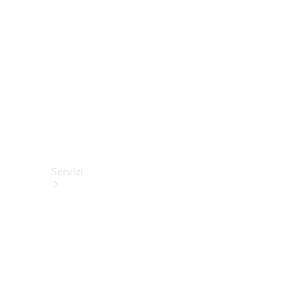
tecnici
Collection
Servizi
Tutti i
servizi