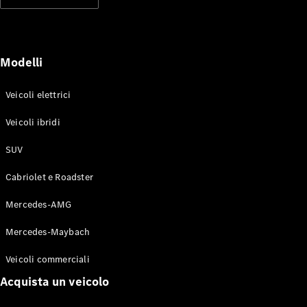
Modelli elettrici
Modelli ibridi plug-in
Berline
Modelli
Veicoli elettrici
Veicoli ibridi
SUV
Toute le
Berline
Cabriolet e Roadster
CLA
Elettrico
CLA
Mercedes-AMG
Classe C
Berlina
Mercedes-Maybach
Classe
C
Elettrico
Veicoli commerciali
Berlina
EQE
Acquista un veicolo
Elettrico
Berlina