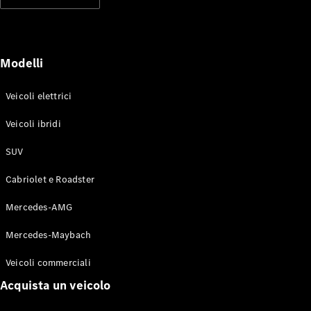
Modelli elettrici
Modelli ibridi plug-in
Berline
Modelli
Veicoli elettrici
Veicoli ibridi
SUV
Toute le
Berline
Cabriolet e Roadster
CLA
Elettrico
CLA
Mercedes-AMG
Classe C
Berlina
Mercedes-Maybach
Classe
C
Elettrico
Veicoli commerciali
Berlina
EQE
Acquista un veicolo
Elettrico
Berlina