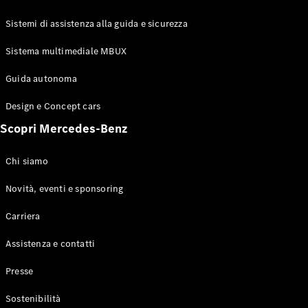
GLE Coupé
GLS
Sistemi di assistenza alla guida e sicurezza
Mercedes-
Maybach
Sistema multimediale MBUX
Nuovo
GLS
Classe
Guida autonoma
Elettrico
G
Design e Concept cars
Classe G
Scopri Mercedes-Benz
Configuratore
Mercedes-
Chi siamo
Benz-Store
Prenotare
Novità, eventi e sponsoring
una prova
Carriera
su strada
Station-wagon
Assistenza e contatti
Presse
Sostenibilità