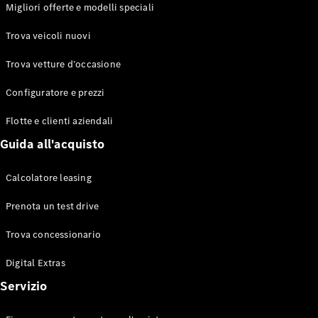
EQS
Migliori offerte e modelli speciali
Elettrico
Berlina
Classe E
Trova veicoli nuovi
Berlina
Classe S
Trova vetture d’occasione
Classe S
Lunga
Configuratore e prezzi
Mercedes-
Maybach
Flotte e clienti aziendali
Classe S
Guida all'acquisto
Configuratore
Calcolatore leasing
Mercedes-
Benz-Store
Prenota un test drive
Prenotare
una prova
Trova concessionario
su strada
Digital Extras
SUV & Fuoristrada
Servizio