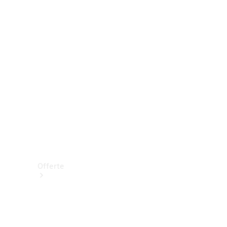
Prenotare una prova su strada
Offerte