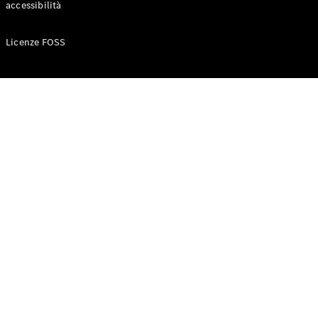
accessibilità
Configuratore
Licenze FOSS
Mercedes-
Benz-Store
Prenotare
una prova
su strada
Auto compatte
Classe A
Berlina
compatta