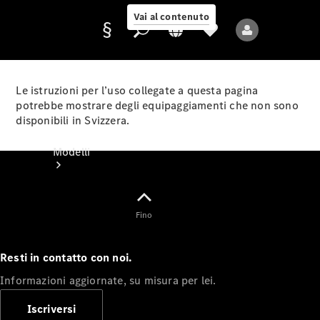
Vai al contenuto
Le istruzioni per l’uso collegate a questa pagina
potrebbe mostrare degli equipaggiamenti che non sono
disponibili in Svizzera.
Fornitore/protezione
dati
Modelli
Fino
Resti in contatto con noi.
Tutti i modelli
Informazioni aggiornate, su misura per lei.
Nuovi modelli
Iscriversi