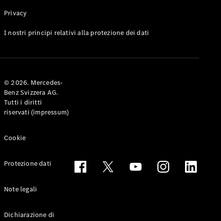
Privacy
Toute le
I nostri principi relativi alla protezione dei dati
Station-
wagon
CLA
Shooting
Elettrico
© 2026. Mercedes-
Brake
Benz Svizzera AG.
CLA
Tutti i diritti
Shooting
riservati (impressum)
Brake
Classe C
Station-
Cookie
wagon
Classe C
Protezione dati
All-Terrain
Classe E
Station-
Note legali
wagon
Classe E All-
Dichiarazione di
Terrain