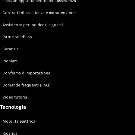
Fissa un appuntamento per l'assistenza
Contratti di assistenza e manutenzione
Assistenza per incidenti e guasti
Toute i SUV
EQE
Istruzioni d'uso
Elettrico
SUV
Garanzia
EQS
Elettrico
SUV
Richiami
Mercedes-
Maybach
Elettrico
Conferma d'importazione
EQS SUV
GLA
Domande frequenti (FAQ)
GLA
Nuovo
GLA
Nuovo
Elettrico
Video tutorial
GLB
Elettrico
GLB
Tecnologia
GLC
Elettrico
GLC
Mobilità elettrica
GLC Coupé
GLE
Ricarica