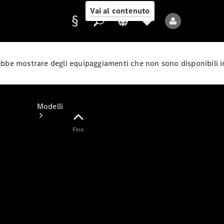
Vai al contenuto
rebbe mostrare degli equipaggiamenti che non sono disponibili i
Fornitore/protezione
dati
Modelli
Fino
Tutti i modelli
Nuovi modelli