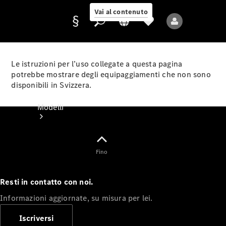
Vai al contenuto
Le istruzioni per l’uso collegate a questa pagina
potrebbe mostrare degli equipaggiamenti che non sono
disponibili in Svizzera.
Fornitore/protezione
dati
Modelli
Fino
Resti in contatto con noi.
Tutti i modelli
Informazioni aggiornate, su misura per lei.
Nuovi modelli
Iscriversi