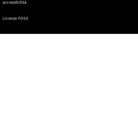
accessibilità
Configuratore
Licenze FOSS
Mercedes-
Benz-Store
Prenotare
una prova
su strada
Auto compatte
Classe A
Berlina
compatta