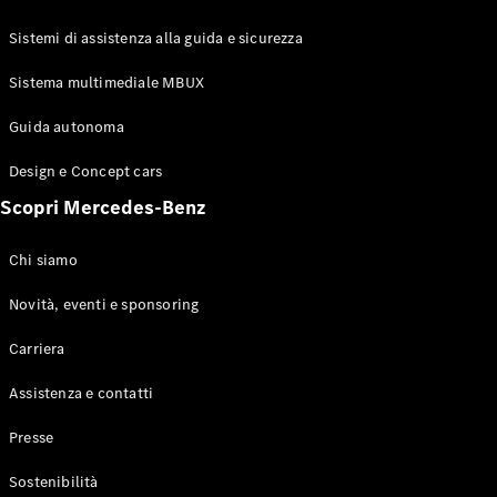
GLE Coupé
GLS
Sistemi di assistenza alla guida e sicurezza
Mercedes-
Maybach
Sistema multimediale MBUX
Nuovo
GLS
Classe
Guida autonoma
Elettrico
G
Design e Concept cars
Classe G
Scopri Mercedes-Benz
Configuratore
Mercedes-
Chi siamo
Benz-Store
Prenotare
Novità, eventi e sponsoring
una prova
Carriera
su strada
Station-wagon
Assistenza e contatti
Presse
Sostenibilità