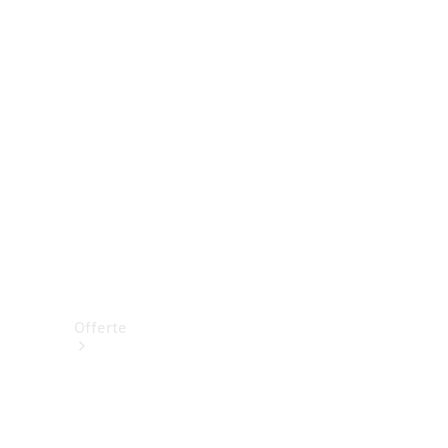
Prenotare una prova su strada
Offerte