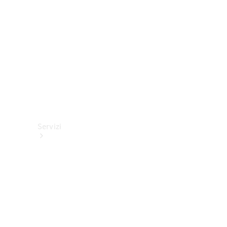
tecnici
Collection
Servizi
Tutti i
servizi