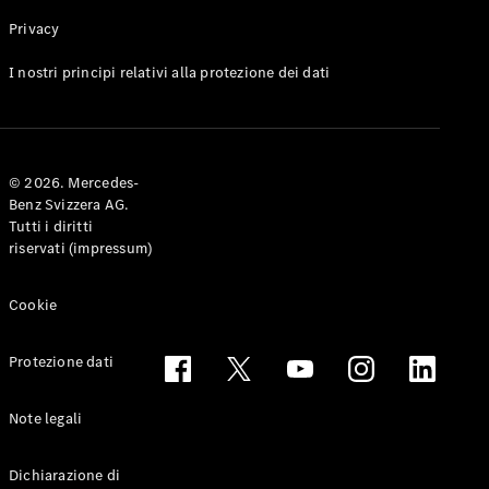
Privacy
Toute le
I nostri principi relativi alla protezione dei dati
Station-
wagon
CLA
Shooting
Elettrico
© 2026. Mercedes-
Brake
Benz Svizzera AG.
CLA
Tutti i diritti
Shooting
riservati (impressum)
Brake
Classe C
Station-
Cookie
wagon
Classe C
Protezione dati
All-Terrain
Classe E
Station-
Note legali
wagon
Classe E All-
Dichiarazione di
Terrain