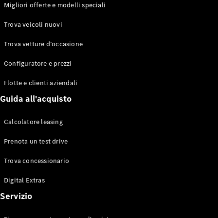
EQS
Migliori offerte e modelli speciali
Elettrico
Berlina
Classe E
Trova veicoli nuovi
Berlina
Classe S
Trova vetture d’occasione
Classe S
Lunga
Configuratore e prezzi
Mercedes-
Maybach
Flotte e clienti aziendali
Classe S
Guida all'acquisto
Configuratore
Calcolatore leasing
Mercedes-
Benz-Store
Prenota un test drive
Prenotare
una prova
Trova concessionario
su strada
Digital Extras
SUV & Fuoristrada
Servizio