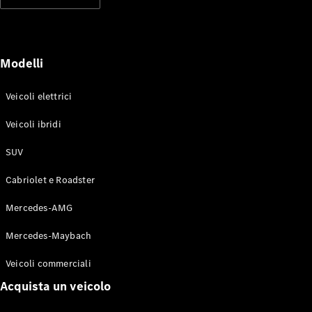
Modelli elettrici
Modelli ibridi plug-in
Berline
Modelli
Veicoli elettrici
Veicoli ibridi
SUV
Toute le
Berline
Cabriolet e Roadster
CLA
Elettrico
CLA
Mercedes-AMG
Classe C
Berlina
Mercedes-Maybach
Classe
C
Elettrico
Veicoli commerciali
Berlina
EQE
Acquista un veicolo
Elettrico
Berlina