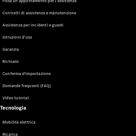
Fissa un appuntamento per l'assistenza
Contratti di assistenza e manutenzione
Assistenza per incidenti e guasti
Toute i SUV
EQE
Istruzioni d'uso
Elettrico
SUV
Garanzia
EQS
Elettrico
SUV
Richiami
Mercedes-
Maybach
Elettrico
Conferma d'importazione
EQS SUV
GLA
Domande frequenti (FAQ)
GLA
Nuovo
GLA
Nuovo
Elettrico
Video tutorial
GLB
Elettrico
GLB
Tecnologia
GLC
Elettrico
GLC
Mobilità elettrica
GLC Coupé
GLE
Ricarica