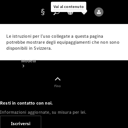
Vai al contenuto
Le istruzioni per l’uso collegate a questa pagina
potrebbe mostrare degli equipaggiamenti che non sono
disponibili in Svizzera.
Fornitore/protezione
dati
Modelli
Fino
Resti in contatto con noi.
Tutti i modelli
Informazioni aggiornate, su misura per lei.
Nuovi modelli
Iscriversi