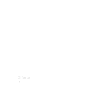
Prenotare una prova su strada
Offerte