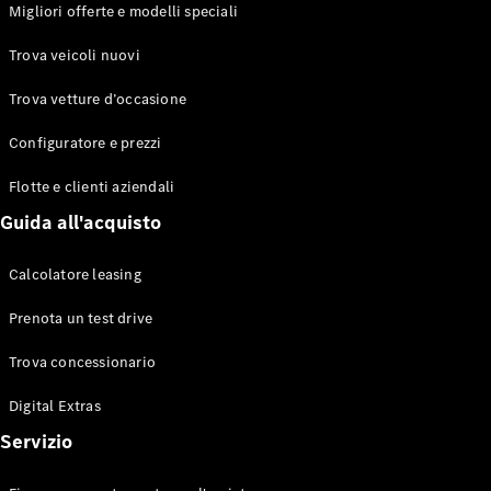
EQS
Migliori offerte e modelli speciali
Elettrico
Berlina
Classe E
Trova veicoli nuovi
Berlina
Classe S
Trova vetture d’occasione
Classe S
Lunga
Configuratore e prezzi
Mercedes-
Maybach
Flotte e clienti aziendali
Classe S
Guida all'acquisto
Configuratore
Calcolatore leasing
Mercedes-
Benz-Store
Prenota un test drive
Prenotare
una prova
Trova concessionario
su strada
Digital Extras
SUV & Fuoristrada
Servizio