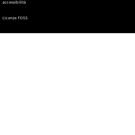
accessibilità
Configuratore
Licenze FOSS
Mercedes-
Benz-Store
Prenotare
una prova
su strada
Auto compatte
Classe A
Berlina
compatta