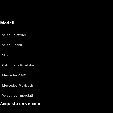
Modelli elettrici
Modelli ibridi plug-in
Berline
Modelli
Veicoli elettrici
Veicoli ibridi
SUV
Toute le
Berline
Cabriolet e Roadster
CLA
Elettrico
CLA
Mercedes-AMG
Classe C
Berlina
Mercedes-Maybach
Classe
C
Elettrico
Veicoli commerciali
Berlina
EQE
Acquista un veicolo
Elettrico
Berlina