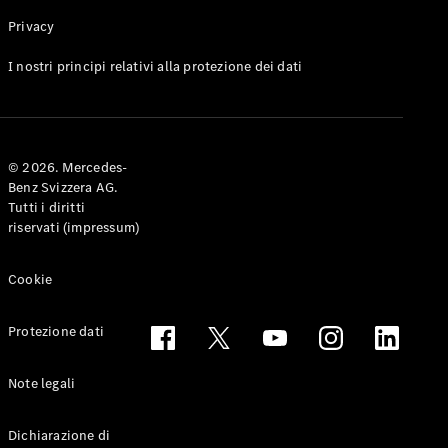
Privacy
Toute le
I nostri principi relativi alla protezione dei dati
Station-
wagon
CLA
Shooting
Elettrico
© 2026. Mercedes-
Brake
Benz Svizzera AG.
CLA
Tutti i diritti
Shooting
riservati (impressum)
Brake
Classe C
Station-
Cookie
wagon
Classe C
Protezione dati
All-Terrain
Classe E
Station-
Note legali
wagon
Classe E All-
Dichiarazione di
Terrain