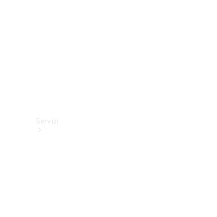
tecnici
Collection
Servizi
Tutti i
servizi