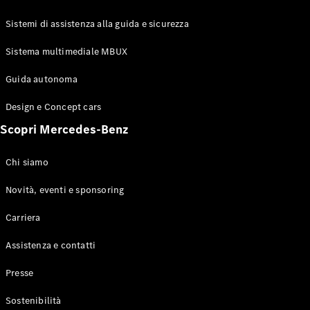
GLE Coupé
GLS
Sistemi di assistenza alla guida e sicurezza
Mercedes-
Maybach
Sistema multimediale MBUX
Nuovo
GLS
Classe
Guida autonoma
Elettrico
G
Design e Concept cars
Classe G
Scopri Mercedes-Benz
Configuratore
Mercedes-
Chi siamo
Benz-Store
Prenotare
Novità, eventi e sponsoring
una prova
Carriera
su strada
Station-wagon
Assistenza e contatti
Presse
Sostenibilità