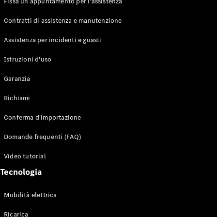
Fissa un appuntamento per l'assistenza
Contratti di assistenza e manutenzione
Assistenza per incidenti e guasti
Toute i SUV
EQE
Istruzioni d'uso
Elettrico
SUV
Garanzia
EQS
Elettrico
SUV
Richiami
Mercedes-
Maybach
Elettrico
Conferma d'importazione
EQS SUV
GLA
Domande frequenti (FAQ)
GLA
Nuovo
GLA
Nuovo
Elettrico
Video tutorial
GLB
Elettrico
GLB
Tecnologia
GLC
Elettrico
GLC
Mobilità elettrica
GLC Coupé
GLE
Ricarica