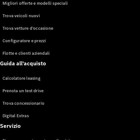
EQS
Migliori offerte e modelli speciali
Elettrico
Berlina
Classe E
Trova veicoli nuovi
Berlina
Classe S
Trova vetture d’occasione
Classe S
Lunga
Configuratore e prezzi
Mercedes-
Maybach
Flotte e clienti aziendali
Classe S
Guida all'acquisto
Configuratore
Calcolatore leasing
Mercedes-
Benz-Store
Prenota un test drive
Prenotare
una prova
Trova concessionario
su strada
Digital Extras
SUV & Fuoristrada
Servizio