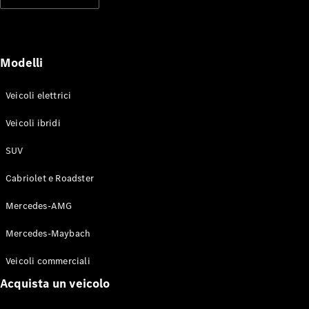
Modelli elettrici
Modelli ibridi plug-in
Berline
Modelli
Veicoli elettrici
Veicoli ibridi
SUV
Toute le
Berline
Cabriolet e Roadster
CLA
Elettrico
CLA
Mercedes-AMG
Classe C
Berlina
Mercedes-Maybach
Classe
C
Elettrico
Veicoli commerciali
Berlina
EQE
Acquista un veicolo
Elettrico
Berlina