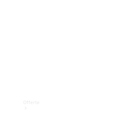
Prenotare una prova su strada
Offerte