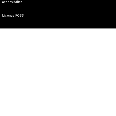
accessibilità
Configuratore
Licenze FOSS
Mercedes-
Benz-Store
Prenotare
una prova
su strada
Auto compatte
Classe A
Berlina
compatta