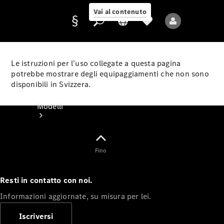
Vai al contenuto
Le istruzioni per l’uso collegate a questa pagina
potrebbe mostrare degli equipaggiamenti che non sono
disponibili in Svizzera.
Fornitore/protezione
dati
Modelli
Fino
Resti in contatto con noi.
Tutti i modelli
Informazioni aggiornate, su misura per lei.
Nuovi modelli
Iscriversi