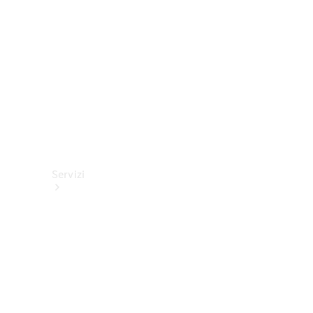
tecnici
Collection
Servizi
Tutti i
servizi