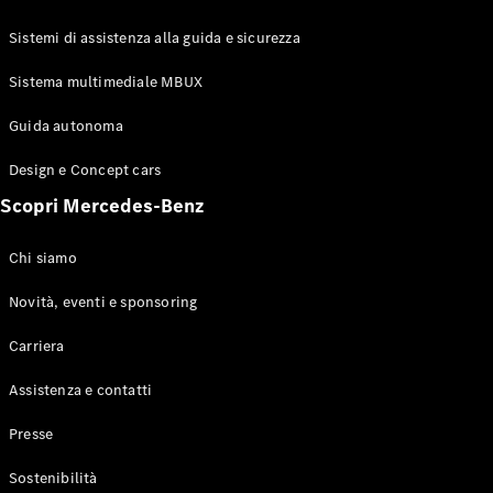
GLE Coupé
GLS
Sistemi di assistenza alla guida e sicurezza
Mercedes-
Maybach
Sistema multimediale MBUX
Nuovo
GLS
Classe
Guida autonoma
Elettrico
G
Design e Concept cars
Classe G
Scopri Mercedes-Benz
Configuratore
Mercedes-
Chi siamo
Benz-Store
Prenotare
Novità, eventi e sponsoring
una prova
Carriera
su strada
Station-wagon
Assistenza e contatti
Presse
Sostenibilità