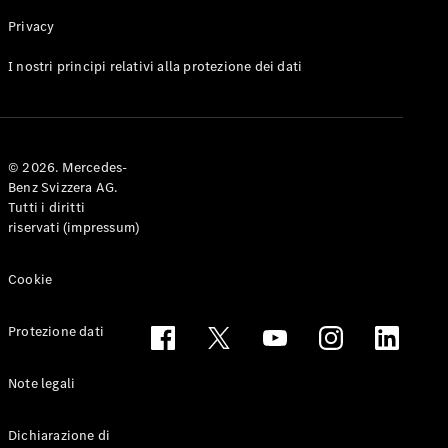
Privacy
Toute le
I nostri principi relativi alla protezione dei dati
Station-
wagon
CLA
Shooting
Elettrico
© 2026. Mercedes-
Brake
Benz Svizzera AG.
CLA
Tutti i diritti
Shooting
riservati (impressum)
Brake
Classe C
Station-
Cookie
wagon
Classe C
Protezione dati
All-Terrain
Classe E
Station-
Note legali
wagon
Classe E All-
Dichiarazione di
Terrain