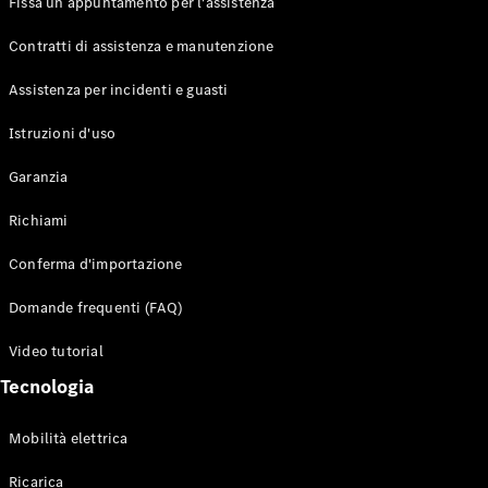
Fissa un appuntamento per l'assistenza
Contratti di assistenza e manutenzione
Assistenza per incidenti e guasti
Toute i SUV
EQE
Istruzioni d'uso
Elettrico
SUV
Garanzia
EQS
Elettrico
SUV
Richiami
Mercedes-
Maybach
Elettrico
Conferma d'importazione
EQS SUV
GLA
Domande frequenti (FAQ)
GLA
Nuovo
GLA
Nuovo
Elettrico
Video tutorial
GLB
Elettrico
GLB
Tecnologia
GLC
Elettrico
GLC
Mobilità elettrica
GLC Coupé
GLE
Ricarica