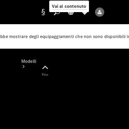
Vai al contenuto
rebbe mostrare degli equipaggiamenti che non sono disponibili i
Fornitore/protezione
dati
Modelli
Fino
Tutti i modelli
Nuovi modelli