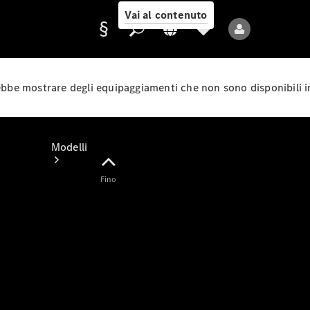
Vai al contenuto
rebbe mostrare degli equipaggiamenti che non sono disponibili i
Fornitore/protezione
dati
Modelli
Fino
Tutti i modelli
Nuovi modelli