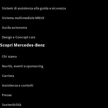
GLE Coupé
GLS
Sistemi di assistenza alla guida e sicurezza
Mercedes-
Maybach
Sistema multimediale MBUX
Nuovo
GLS
Classe
Guida autonoma
Elettrico
G
Design e Concept cars
Classe G
Scopri Mercedes-Benz
Configuratore
Mercedes-
Chi siamo
Benz-Store
Prenotare
Novità, eventi e sponsoring
una prova
Carriera
su strada
Station-wagon
Assistenza e contatti
Presse
Sostenibilità