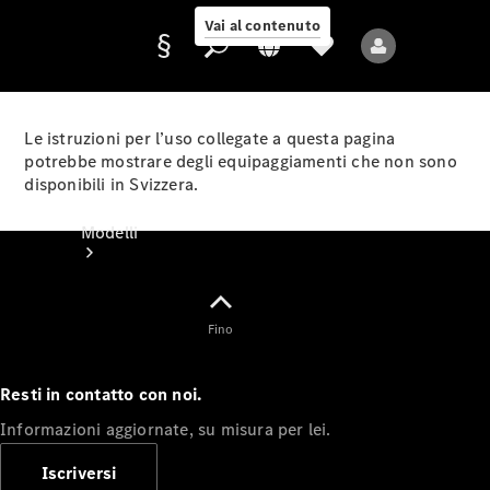
Vai al contenuto
Le istruzioni per l’uso collegate a questa pagina
potrebbe mostrare degli equipaggiamenti che non sono
disponibili in Svizzera.
Fornitore/protezione
dati
Modelli
Fino
Resti in contatto con noi.
Tutti i modelli
Informazioni aggiornate, su misura per lei.
Nuovi modelli
Iscriversi