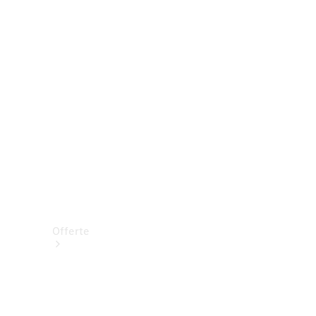
Prenotare una prova su strada
Offerte