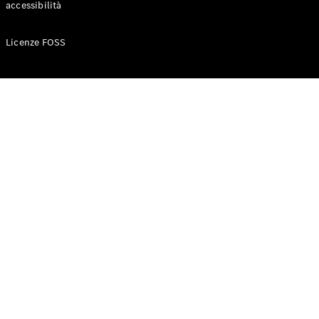
accessibilità
Configuratore
Licenze FOSS
Mercedes-
Benz-Store
Prenotare
una prova
su strada
Auto compatte
Classe A
Berlina
compatta