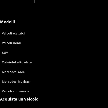
Modelli elettrici
Modelli ibridi plug-in
Berline
Modelli
Veicoli elettrici
Veicoli ibridi
SUV
Toute le
Berline
Cabriolet e Roadster
CLA
Elettrico
CLA
Mercedes-AMG
Classe C
Berlina
Mercedes-Maybach
Classe
C
Elettrico
Veicoli commerciali
Berlina
EQE
Acquista un veicolo
Elettrico
Berlina