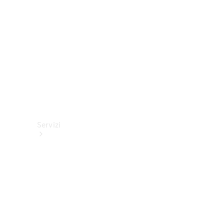
tecnici
Collection
Servizi
Tutti i
servizi