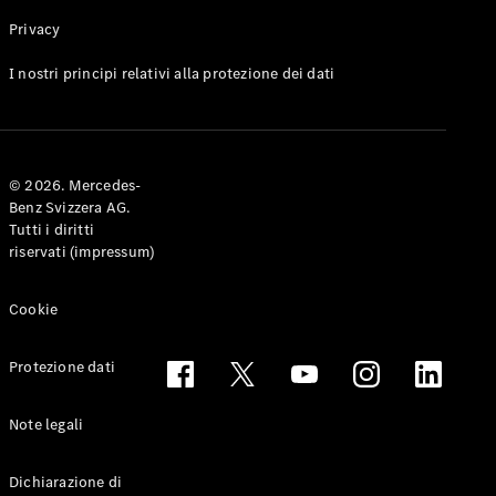
Privacy
Toute le
I nostri principi relativi alla protezione dei dati
Station-
wagon
CLA
Shooting
Elettrico
© 2026. Mercedes-
Brake
Benz Svizzera AG.
CLA
Tutti i diritti
Shooting
riservati (impressum)
Brake
Classe C
Station-
Cookie
wagon
Classe C
Protezione dati
All-Terrain
Classe E
Station-
Note legali
wagon
Classe E All-
Dichiarazione di
Terrain