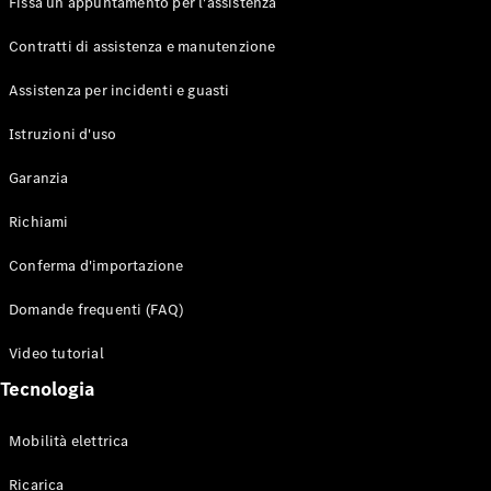
Fissa un appuntamento per l'assistenza
Contratti di assistenza e manutenzione
Assistenza per incidenti e guasti
Toute i SUV
EQE
Istruzioni d'uso
Elettrico
SUV
Garanzia
EQS
Elettrico
SUV
Richiami
Mercedes-
Maybach
Elettrico
Conferma d'importazione
EQS SUV
GLA
Domande frequenti (FAQ)
GLA
Nuovo
GLA
Nuovo
Elettrico
Video tutorial
GLB
Elettrico
GLB
Tecnologia
GLC
Elettrico
GLC
Mobilità elettrica
GLC Coupé
GLE
Ricarica