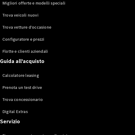
EQS
Migliori offerte e modelli speciali
Elettrico
Berlina
Classe E
Trova veicoli nuovi
Berlina
Classe S
Trova vetture d’occasione
Classe S
Lunga
Configuratore e prezzi
Mercedes-
Maybach
Flotte e clienti aziendali
Classe S
Guida all'acquisto
Configuratore
Calcolatore leasing
Mercedes-
Benz-Store
Prenota un test drive
Prenotare
una prova
Trova concessionario
su strada
Digital Extras
SUV & Fuoristrada
Servizio