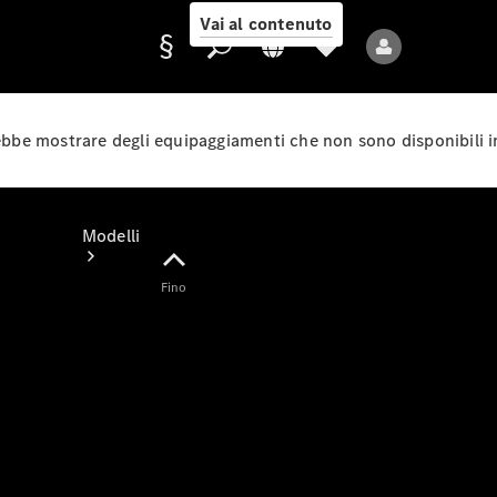
Vai al contenuto
rebbe mostrare degli equipaggiamenti che non sono disponibili i
Fornitore/protezione
dati
Modelli
Fino
Tutti i modelli
Nuovi modelli