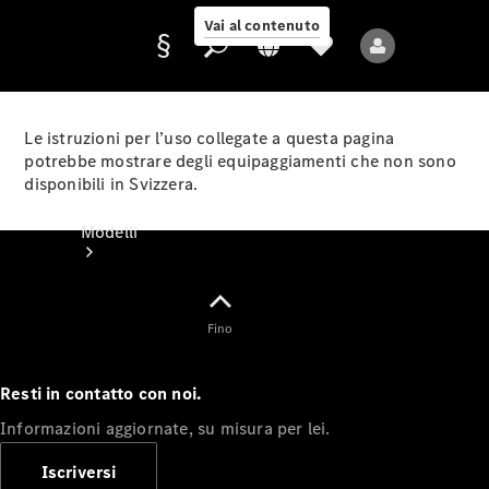
Vai al contenuto
Le istruzioni per l’uso collegate a questa pagina
potrebbe mostrare degli equipaggiamenti che non sono
disponibili in Svizzera.
Fornitore/protezione
dati
Modelli
Fino
Resti in contatto con noi.
Tutti i modelli
Informazioni aggiornate, su misura per lei.
Nuovi modelli
Iscriversi