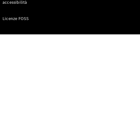
accessibilità
Configuratore
Licenze FOSS
Mercedes-
Benz-Store
Prenotare
una prova
su strada
Auto compatte
Classe A
Berlina
compatta