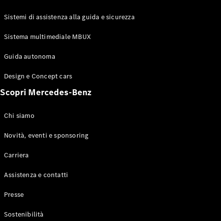
GLE Coupé
GLS
Sistemi di assistenza alla guida e sicurezza
Mercedes-
Maybach
Sistema multimediale MBUX
Nuovo
GLS
Classe
Guida autonoma
Elettrico
G
Design e Concept cars
Classe G
Scopri Mercedes-Benz
Configuratore
Mercedes-
Chi siamo
Benz-Store
Prenotare
Novità, eventi e sponsoring
una prova
Carriera
su strada
Station-wagon
Assistenza e contatti
Presse
Sostenibilità