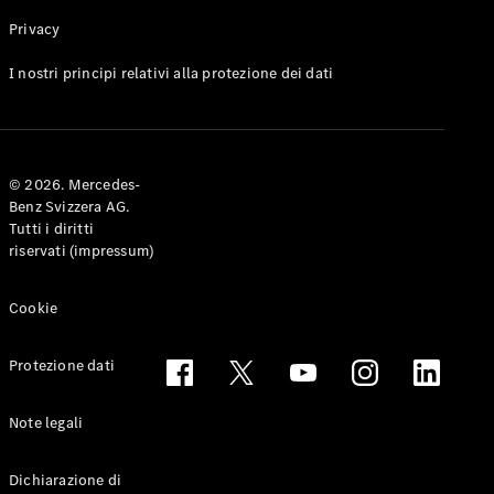
Privacy
Toute le
I nostri principi relativi alla protezione dei dati
Station-
wagon
CLA
Shooting
Elettrico
© 2026. Mercedes-
Brake
Benz Svizzera AG.
CLA
Tutti i diritti
Shooting
riservati (impressum)
Brake
Classe C
Station-
Cookie
wagon
Classe C
Protezione dati
All-Terrain
Classe E
Station-
Note legali
wagon
Classe E All-
Dichiarazione di
Terrain