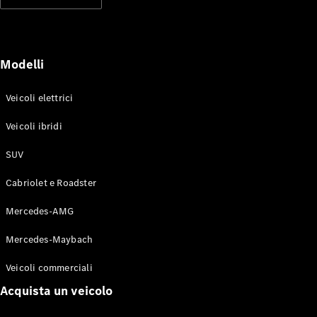
Modelli elettrici
Modelli ibridi plug-in
Berline
Modelli
Veicoli elettrici
Veicoli ibridi
SUV
Toute le
Berline
Cabriolet e Roadster
CLA
Elettrico
CLA
Mercedes-AMG
Classe C
Berlina
Mercedes-Maybach
Classe
C
Elettrico
Veicoli commerciali
Berlina
EQE
Acquista un veicolo
Elettrico
Berlina