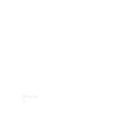
Prenotare una prova su strada
Offerte