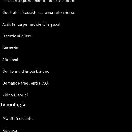
Fissa un appuntamento per l'assistenza
Contratti di assistenza e manutenzione
Assistenza per incidenti e guasti
Toute i SUV
EQE
Istruzioni d'uso
Elettrico
SUV
Garanzia
EQS
Elettrico
SUV
Richiami
Mercedes-
Maybach
Elettrico
Conferma d'importazione
EQS SUV
GLA
Domande frequenti (FAQ)
GLA
Nuovo
GLA
Nuovo
Elettrico
Video tutorial
GLB
Elettrico
GLB
Tecnologia
GLC
Elettrico
GLC
Mobilità elettrica
GLC Coupé
GLE
Ricarica