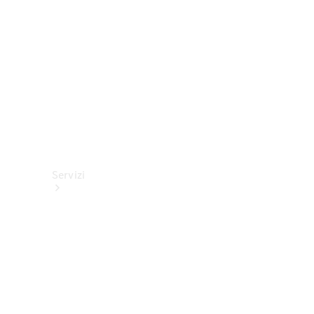
tecnici
Collection
Servizi
Tutti i
servizi