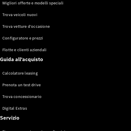
EQS
Migliori offerte e modelli speciali
Elettrico
Berlina
Classe E
Trova veicoli nuovi
Berlina
Classe S
Trova vetture d’occasione
Classe S
Lunga
Configuratore e prezzi
Mercedes-
Maybach
Flotte e clienti aziendali
Classe S
Guida all'acquisto
Configuratore
Calcolatore leasing
Mercedes-
Benz-Store
Prenota un test drive
Prenotare
una prova
Trova concessionario
su strada
Digital Extras
SUV & Fuoristrada
Servizio