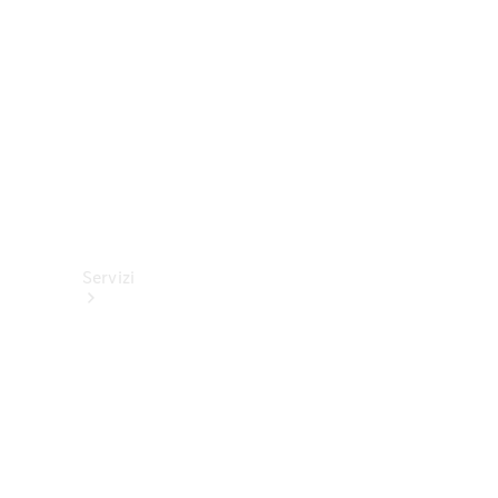
tecnici
Collection
Servizi
Tutti i
servizi