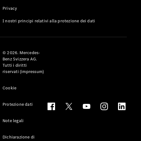
Privacy
Toute le
I nostri principi relativi alla protezione dei dati
Station-
wagon
CLA
Shooting
Elettrico
© 2026. Mercedes-
Brake
Benz Svizzera AG.
CLA
Tutti i diritti
Shooting
riservati (impressum)
Brake
Classe C
Station-
Cookie
wagon
Classe C
Protezione dati
All-Terrain
Classe E
Station-
Note legali
wagon
Classe E All-
Dichiarazione di
Terrain