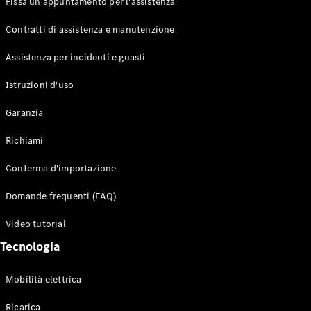
Fissa un appuntamento per l'assistenza
Contratti di assistenza e manutenzione
Assistenza per incidenti e guasti
Toute i SUV
EQE
Istruzioni d'uso
Elettrico
SUV
Garanzia
EQS
Elettrico
SUV
Richiami
Mercedes-
Maybach
Elettrico
Conferma d'importazione
EQS SUV
GLA
Domande frequenti (FAQ)
GLA
Nuovo
GLA
Nuovo
Elettrico
Video tutorial
GLB
Elettrico
GLB
Tecnologia
GLC
Elettrico
GLC
Mobilità elettrica
GLC Coupé
GLE
Ricarica