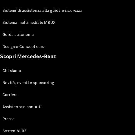
GLE Coupé
GLS
Sistemi di assistenza alla guida e sicurezza
Mercedes-
Maybach
Sistema multimediale MBUX
Nuovo
GLS
Classe
Guida autonoma
Elettrico
G
Design e Concept cars
Classe G
Scopri Mercedes-Benz
Configuratore
Mercedes-
Chi siamo
Benz-Store
Prenotare
Novità, eventi e sponsoring
una prova
Carriera
su strada
Station-wagon
Assistenza e contatti
Presse
Sostenibilità