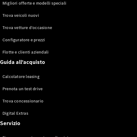
EQS
Migliori offerte e modelli speciali
Elettrico
Berlina
Classe E
Trova veicoli nuovi
Berlina
Classe S
Trova vetture d’occasione
Classe S
Lunga
Configuratore e prezzi
Mercedes-
Maybach
Flotte e clienti aziendali
Classe S
Guida all'acquisto
Configuratore
Calcolatore leasing
Mercedes-
Benz-Store
Prenota un test drive
Prenotare
una prova
Trova concessionario
su strada
Digital Extras
SUV & Fuoristrada
Servizio