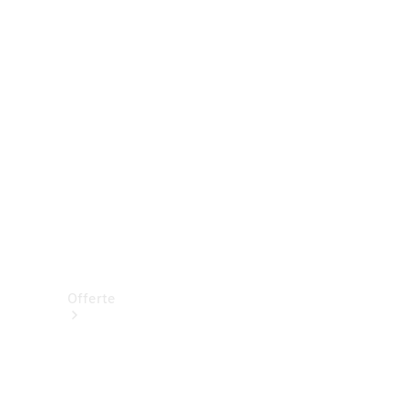
Prenotare una prova su strada
Offerte