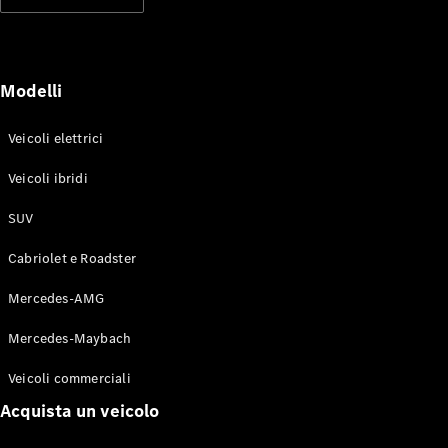
Modelli elettrici
Modelli ibridi plug-in
Berline
Modelli
Veicoli elettrici
Veicoli ibridi
SUV
Toute le
Berline
Cabriolet e Roadster
CLA
Elettrico
CLA
Mercedes-AMG
Classe C
Berlina
Mercedes-Maybach
Classe
C
Elettrico
Veicoli commerciali
Berlina
EQE
Acquista un veicolo
Elettrico
Berlina