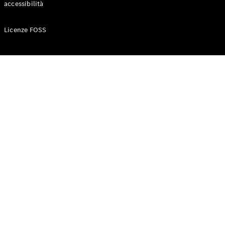
accessibilità
Configuratore
Licenze FOSS
Mercedes-
Benz-Store
Prenotare
una prova
su strada
Auto compatte
Classe A
Berlina
compatta