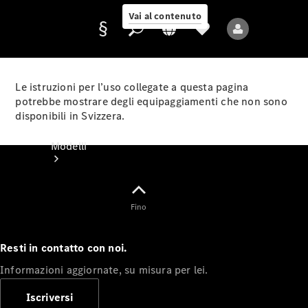
Vai al contenuto
Le istruzioni per l’uso collegate a questa pagina
potrebbe mostrare degli equipaggiamenti che non sono
disponibili in Svizzera.
Fornitore/protezione
dati
Modelli
Fino
Resti in contatto con noi.
Tutti i modelli
Informazioni aggiornate, su misura per lei.
Nuovi modelli
Iscriversi