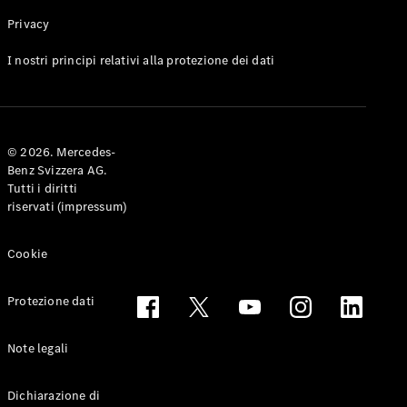
Privacy
Toute le
I nostri principi relativi alla protezione dei dati
Station-
wagon
CLA
Shooting
Elettrico
© 2026. Mercedes-
Brake
Benz Svizzera AG.
CLA
Tutti i diritti
Shooting
riservati (impressum)
Brake
Classe C
Station-
Cookie
wagon
Classe C
Protezione dati
All-Terrain
Classe E
Station-
Note legali
wagon
Classe E All-
Dichiarazione di
Terrain