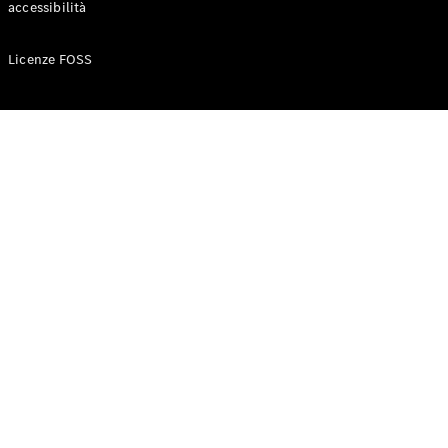
accessibilità
Configuratore
Licenze FOSS
Mercedes-
Benz-Store
Prenotare
una prova
su strada
Auto compatte
Classe A
Berlina
compatta