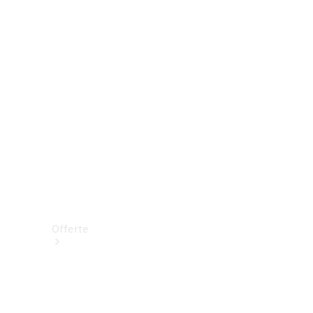
Prenotare una prova su strada
Offerte