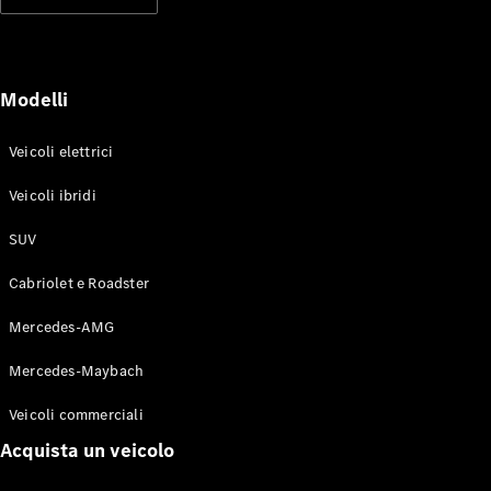
Modelli elettrici
Modelli ibridi plug-in
Berline
Modelli
Veicoli elettrici
Veicoli ibridi
SUV
Toute le
Berline
Cabriolet e Roadster
CLA
Elettrico
CLA
Mercedes-AMG
Classe C
Berlina
Mercedes-Maybach
Classe
C
Elettrico
Veicoli commerciali
Berlina
EQE
Acquista un veicolo
Elettrico
Berlina