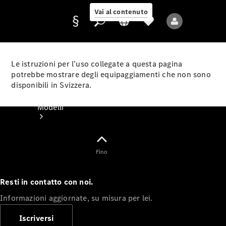
Vai al contenuto
Le istruzioni per l’uso collegate a questa pagina
potrebbe mostrare degli equipaggiamenti che non sono
disponibili in Svizzera.
Fornitore/protezione
dati
Modelli
Fino
Resti in contatto con noi.
Tutti i modelli
Informazioni aggiornate, su misura per lei.
Nuovi modelli
Iscriversi