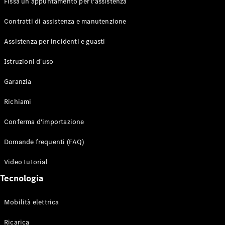
Fissa un appuntamento per l'assistenza
Contratti di assistenza e manutenzione
Assistenza per incidenti e guasti
Toute i SUV
EQE
Istruzioni d'uso
Elettrico
SUV
Garanzia
EQS
Elettrico
SUV
Richiami
Mercedes-
Maybach
Elettrico
Conferma d'importazione
EQS SUV
GLA
Domande frequenti (FAQ)
GLA
Nuovo
GLA
Nuovo
Elettrico
Video tutorial
GLB
Elettrico
GLB
Tecnologia
GLC
Elettrico
GLC
Mobilità elettrica
GLC Coupé
GLE
Ricarica