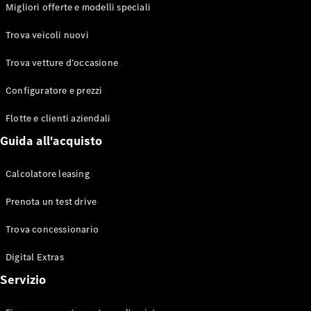
EQS
Migliori offerte e modelli speciali
Elettrico
Berlina
Classe E
Trova veicoli nuovi
Berlina
Classe S
Trova vetture d’occasione
Classe S
Lunga
Configuratore e prezzi
Mercedes-
Maybach
Flotte e clienti aziendali
Classe S
Guida all'acquisto
Configuratore
Calcolatore leasing
Mercedes-
Benz-Store
Prenota un test drive
Prenotare
una prova
Trova concessionario
su strada
Digital Extras
SUV & Fuoristrada
Servizio