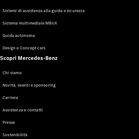
GLE Coupé
GLS
Sistemi di assistenza alla guida e sicurezza
Mercedes-
Maybach
Sistema multimediale MBUX
Nuovo
GLS
Classe
Guida autonoma
Elettrico
G
Design e Concept cars
Classe G
Scopri Mercedes-Benz
Configuratore
Mercedes-
Chi siamo
Benz-Store
Prenotare
Novità, eventi e sponsoring
una prova
Carriera
su strada
Station-wagon
Assistenza e contatti
Presse
Sostenibilità