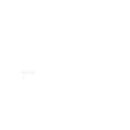
tecnici
Collection
Servizi
Tutti i
servizi