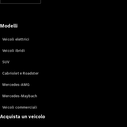
Modelli elettrici
Modelli ibridi plug-in
Berline
Modelli
Veicoli elettrici
Veicoli ibridi
SUV
Toute le
Berline
Cabriolet e Roadster
CLA
Elettrico
CLA
Mercedes-AMG
Classe C
Berlina
Mercedes-Maybach
Classe
C
Elettrico
Veicoli commerciali
Berlina
EQE
Acquista un veicolo
Elettrico
Berlina