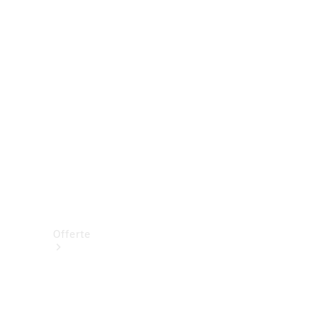
Prenotare una prova su strada
Offerte