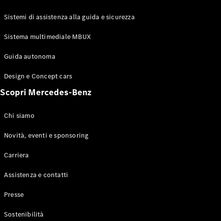
GLE Coupé
GLS
Sistemi di assistenza alla guida e sicurezza
Mercedes-
Maybach
Sistema multimediale MBUX
Nuovo
GLS
Classe
Guida autonoma
Elettrico
G
Design e Concept cars
Classe G
Scopri Mercedes-Benz
Configuratore
Mercedes-
Chi siamo
Benz-Store
Prenotare
Novità, eventi e sponsoring
una prova
Carriera
su strada
Station-wagon
Assistenza e contatti
Presse
Sostenibilità