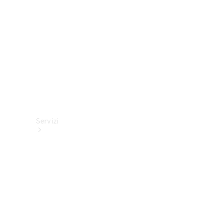
tecnici
Collection
Servizi
Tutti i
servizi