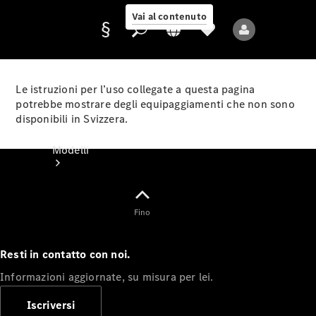
Vai al contenuto
Le istruzioni per l’uso collegate a questa pagina
potrebbe mostrare degli equipaggiamenti che non sono
disponibili in Svizzera.
Fornitore/protezione
dati
Modelli
Fino
Resti in contatto con noi.
Tutti i modelli
Informazioni aggiornate, su misura per lei.
Nuovi modelli
Iscriversi