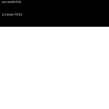
accessibilità
Configuratore
Licenze FOSS
Mercedes-
Benz-Store
Prenotare
una prova
su strada
Auto compatte
Classe A
Berlina
compatta