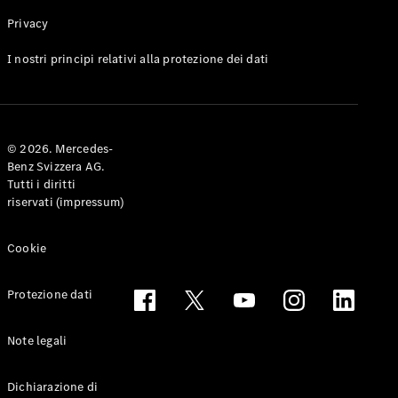
Privacy
Toute le
I nostri principi relativi alla protezione dei dati
Station-
wagon
CLA
Shooting
Elettrico
© 2026. Mercedes-
Brake
Benz Svizzera AG.
CLA
Tutti i diritti
Shooting
riservati (impressum)
Brake
Classe C
Station-
Cookie
wagon
Classe C
Protezione dati
All-Terrain
Classe E
Station-
Note legali
wagon
Classe E All-
Dichiarazione di
Terrain