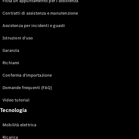
Fissa un appuntamento per l'assistenza
Contratti di assistenza e manutenzione
Assistenza per incidenti e guasti
Toute i SUV
EQE
Istruzioni d'uso
Elettrico
SUV
Garanzia
EQS
Elettrico
SUV
Richiami
Mercedes-
Maybach
Elettrico
Conferma d'importazione
EQS SUV
GLA
Domande frequenti (FAQ)
GLA
Nuovo
GLA
Nuovo
Elettrico
Video tutorial
GLB
Elettrico
GLB
Tecnologia
GLC
Elettrico
GLC
Mobilità elettrica
GLC Coupé
GLE
Ricarica