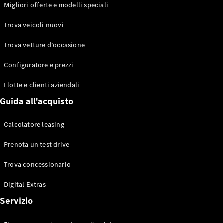
EQS
Migliori offerte e modelli speciali
Elettrico
Berlina
Classe E
Trova veicoli nuovi
Berlina
Classe S
Trova vetture d’occasione
Classe S
Lunga
Configuratore e prezzi
Mercedes-
Maybach
Flotte e clienti aziendali
Classe S
Guida all'acquisto
Configuratore
Calcolatore leasing
Mercedes-
Benz-Store
Prenota un test drive
Prenotare
una prova
Trova concessionario
su strada
Digital Extras
SUV & Fuoristrada
Servizio