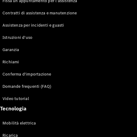
Fissa un appuntamento per l'assistenza
Contratti di assistenza e manutenzione
Assistenza per incidenti e guasti
Toute i SUV
EQE
Istruzioni d'uso
Elettrico
SUV
Garanzia
EQS
Elettrico
SUV
Richiami
Mercedes-
Maybach
Elettrico
Conferma d'importazione
EQS SUV
GLA
Domande frequenti (FAQ)
GLA
Nuovo
GLA
Nuovo
Elettrico
Video tutorial
GLB
Elettrico
GLB
Tecnologia
GLC
Elettrico
GLC
Mobilità elettrica
GLC Coupé
GLE
Ricarica