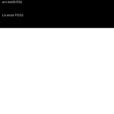
accessibilità
Configuratore
Licenze FOSS
Mercedes-
Benz-Store
Prenotare
una prova
su strada
Auto compatte
Classe A
Berlina
compatta