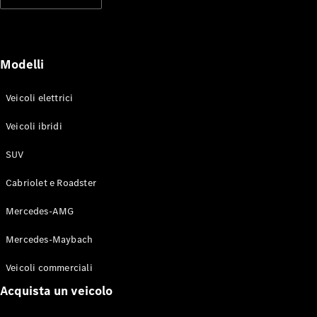
Modelli elettrici
Modelli ibridi plug-in
Berline
Modelli
Veicoli elettrici
Veicoli ibridi
SUV
Toute le
Berline
Cabriolet e Roadster
CLA
Elettrico
CLA
Mercedes-AMG
Classe C
Berlina
Mercedes-Maybach
Classe
C
Elettrico
Veicoli commerciali
Berlina
EQE
Acquista un veicolo
Elettrico
Berlina