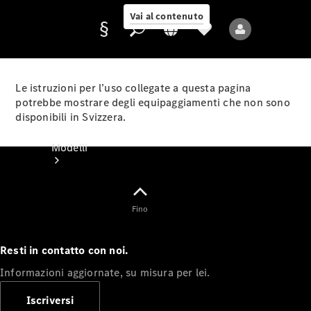
Vai al contenuto
Le istruzioni per l’uso collegate a questa pagina
potrebbe mostrare degli equipaggiamenti che non sono
disponibili in Svizzera.
Fornitore/protezione
dati
Modelli
Fino
Resti in contatto con noi.
Tutti i modelli
Informazioni aggiornate, su misura per lei.
Nuovi modelli
Iscriversi