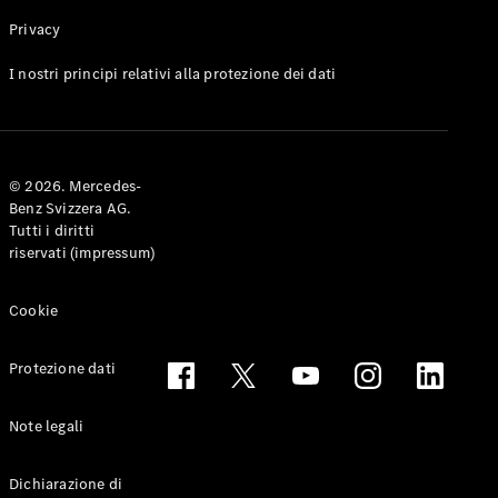
Privacy
Toute le
I nostri principi relativi alla protezione dei dati
Station-
wagon
CLA
Shooting
Elettrico
© 2026. Mercedes-
Brake
Benz Svizzera AG.
CLA
Tutti i diritti
Shooting
riservati (impressum)
Brake
Classe C
Station-
Cookie
wagon
Classe C
Protezione dati
All-Terrain
Classe E
Station-
Note legali
wagon
Classe E All-
Dichiarazione di
Terrain