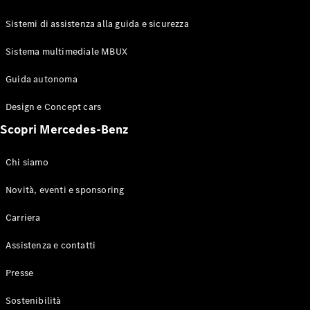
GLE Coupé
GLS
Sistemi di assistenza alla guida e sicurezza
Mercedes-
Maybach
Sistema multimediale MBUX
Nuovo
GLS
Classe
Guida autonoma
Elettrico
G
Design e Concept cars
Classe G
Scopri Mercedes-Benz
Configuratore
Mercedes-
Chi siamo
Benz-Store
Prenotare
Novità, eventi e sponsoring
una prova
Carriera
su strada
Station-wagon
Assistenza e contatti
Presse
Sostenibilità