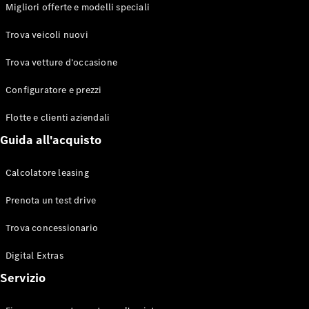
EQS
Migliori offerte e modelli speciali
Elettrico
Berlina
Classe E
Trova veicoli nuovi
Berlina
Classe S
Trova vetture d’occasione
Classe S
Lunga
Configuratore e prezzi
Mercedes-
Maybach
Flotte e clienti aziendali
Classe S
Guida all'acquisto
Configuratore
Calcolatore leasing
Mercedes-
Benz-Store
Prenota un test drive
Prenotare
una prova
Trova concessionario
su strada
Digital Extras
SUV & Fuoristrada
Servizio