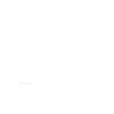
Prenotare una prova su strada
Offerte