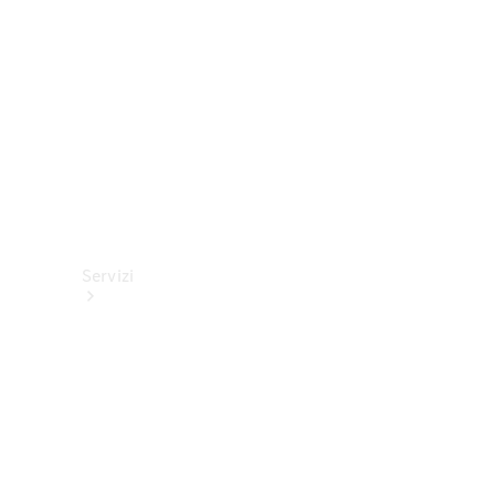
tecnici
Collection
Servizi
Tutti i
servizi