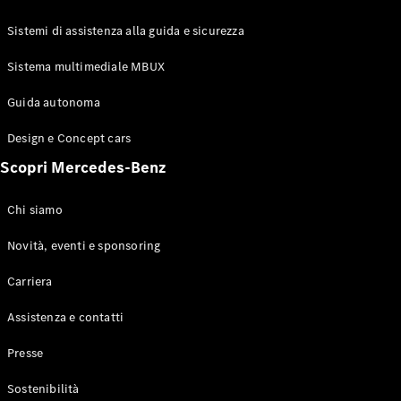
GLE Coupé
GLS
Sistemi di assistenza alla guida e sicurezza
Mercedes-
Maybach
Sistema multimediale MBUX
Nuovo
GLS
Classe
Guida autonoma
Elettrico
G
Design e Concept cars
Classe G
Scopri Mercedes-Benz
Configuratore
Mercedes-
Chi siamo
Benz-Store
Prenotare
Novità, eventi e sponsoring
una prova
Carriera
su strada
Station-wagon
Assistenza e contatti
Presse
Sostenibilità