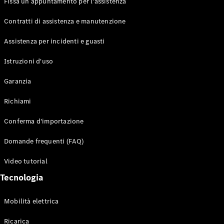
Fissa un appuntamento per l'assistenza
Contratti di assistenza e manutenzione
Assistenza per incidenti e guasti
Toute i SUV
EQE
Istruzioni d'uso
Elettrico
SUV
Garanzia
EQS
Elettrico
SUV
Richiami
Mercedes-
Maybach
Elettrico
Conferma d'importazione
EQS SUV
GLA
Domande frequenti (FAQ)
GLA
Nuovo
GLA
Nuovo
Elettrico
Video tutorial
GLB
Elettrico
GLB
Tecnologia
GLC
Elettrico
GLC
Mobilità elettrica
GLC Coupé
GLE
Ricarica