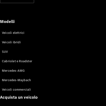
Modelli elettrici
Modelli ibridi plug-in
Berline
Modelli
Veicoli elettrici
Veicoli ibridi
SUV
Toute le
Berline
Cabriolet e Roadster
CLA
Elettrico
CLA
Mercedes-AMG
Classe C
Berlina
Mercedes-Maybach
Classe
C
Elettrico
Veicoli commerciali
Berlina
EQE
Acquista un veicolo
Elettrico
Berlina