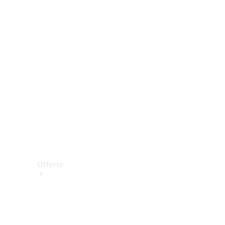
Prenotare una prova su strada
Offerte