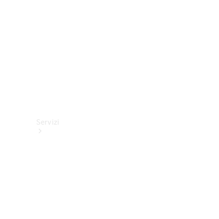
tecnici
Collection
Servizi
Tutti i
servizi