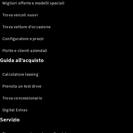
EQS
Migliori offerte e modelli speciali
Elettrico
Berlina
Classe E
Trova veicoli nuovi
Berlina
Classe S
Trova vetture d’occasione
Classe S
Lunga
Configuratore e prezzi
Mercedes-
Maybach
Flotte e clienti aziendali
Classe S
Guida all'acquisto
Configuratore
Calcolatore leasing
Mercedes-
Benz-Store
Prenota un test drive
Prenotare
una prova
Trova concessionario
su strada
Digital Extras
SUV & Fuoristrada
Servizio