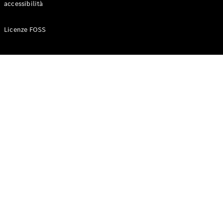
accessibilità
Configuratore
Licenze FOSS
Mercedes-
Benz-Store
Prenotare
una prova
su strada
Auto compatte
Classe A
Berlina
compatta