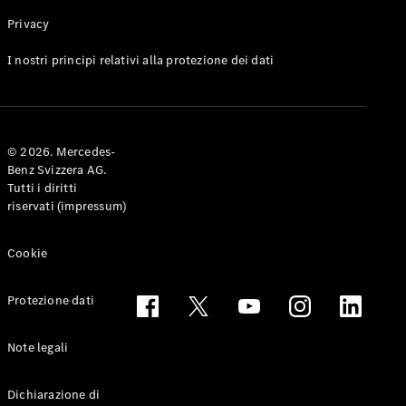
Privacy
Toute le
I nostri principi relativi alla protezione dei dati
Station-
wagon
CLA
Shooting
Elettrico
© 2026. Mercedes-
Brake
Benz Svizzera AG.
CLA
Tutti i diritti
Shooting
riservati (impressum)
Brake
Classe C
Station-
Cookie
wagon
Classe C
Protezione dati
All-Terrain
Classe E
Station-
Note legali
wagon
Classe E All-
Dichiarazione di
Terrain