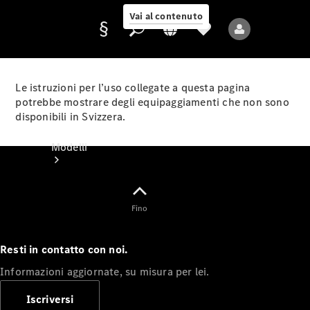
Vai al contenuto
Le istruzioni per l’uso collegate a questa pagina
potrebbe mostrare degli equipaggiamenti che non sono
disponibili in Svizzera.
Fornitore/protezione
dati
Modelli
Fino
Resti in contatto con noi.
Tutti i modelli
Informazioni aggiornate, su misura per lei.
Nuovi modelli
Iscriversi