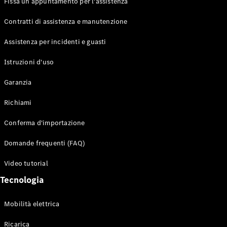
Fissa un appuntamento per l'assistenza
Contratti di assistenza e manutenzione
Assistenza per incidenti e guasti
Toute i SUV
EQE
Istruzioni d'uso
Elettrico
SUV
Garanzia
EQS
Elettrico
SUV
Richiami
Mercedes-
Maybach
Elettrico
Conferma d'importazione
EQS SUV
GLA
Domande frequenti (FAQ)
GLA
Nuovo
GLA
Nuovo
Elettrico
Video tutorial
GLB
Elettrico
GLB
Tecnologia
GLC
Elettrico
GLC
Mobilità elettrica
GLC Coupé
GLE
Ricarica