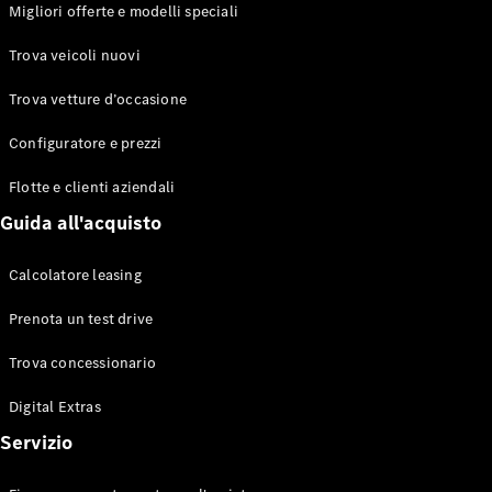
EQS
Migliori offerte e modelli speciali
Elettrico
Berlina
Classe E
Trova veicoli nuovi
Berlina
Classe S
Trova vetture d’occasione
Classe S
Lunga
Configuratore e prezzi
Mercedes-
Maybach
Flotte e clienti aziendali
Classe S
Guida all'acquisto
Configuratore
Calcolatore leasing
Mercedes-
Benz-Store
Prenota un test drive
Prenotare
una prova
Trova concessionario
su strada
Digital Extras
SUV & Fuoristrada
Servizio