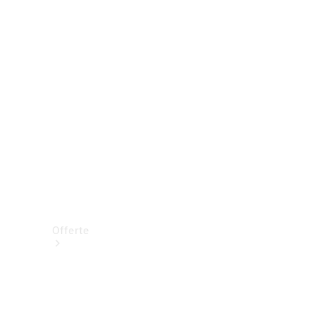
Prenotare una prova su strada
Offerte