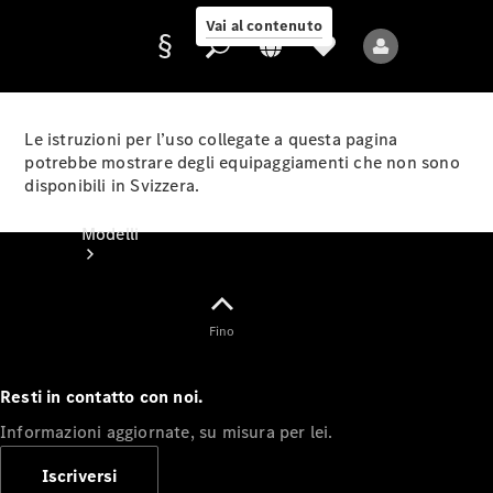
Vai al contenuto
Le istruzioni per l’uso collegate a questa pagina
potrebbe mostrare degli equipaggiamenti che non sono
disponibili in Svizzera.
Fornitore/protezione
dati
Modelli
Fino
Resti in contatto con noi.
Tutti i modelli
Informazioni aggiornate, su misura per lei.
Nuovi modelli
Iscriversi