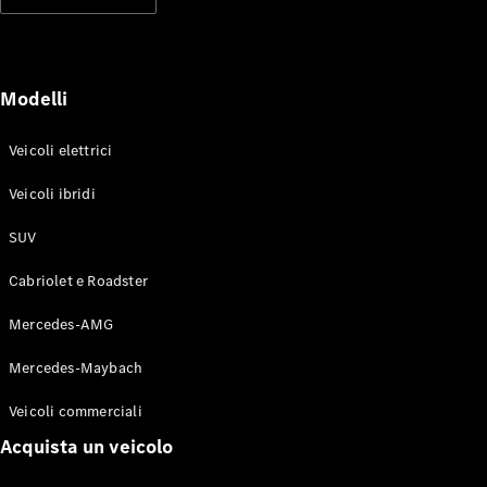
Modelli elettrici
Modelli ibridi plug-in
Berline
Modelli
Veicoli elettrici
Veicoli ibridi
SUV
Toute le
Berline
Cabriolet e Roadster
CLA
Elettrico
CLA
Mercedes-AMG
Classe C
Berlina
Mercedes-Maybach
Classe
C
Elettrico
Veicoli commerciali
Berlina
EQE
Acquista un veicolo
Elettrico
Berlina