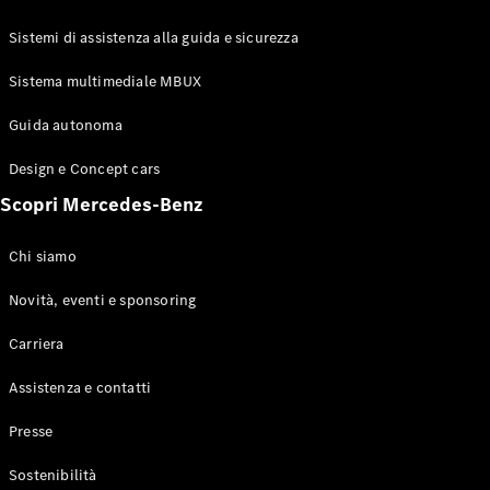
GLE Coupé
GLS
Sistemi di assistenza alla guida e sicurezza
Mercedes-
Maybach
Sistema multimediale MBUX
Nuovo
GLS
Classe
Guida autonoma
Elettrico
G
Design e Concept cars
Classe G
Scopri Mercedes-Benz
Configuratore
Mercedes-
Chi siamo
Benz-Store
Prenotare
Novità, eventi e sponsoring
una prova
Carriera
su strada
Station-wagon
Assistenza e contatti
Presse
Sostenibilità