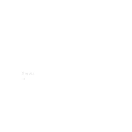
tecnici
Collection
Servizi
Tutti i
servizi