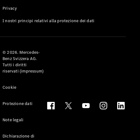
Privacy
Toute le
I nostri principi relativi alla protezione dei dati
Station-
wagon
CLA
Shooting
Elettrico
© 2026. Mercedes-
Brake
Benz Svizzera AG.
CLA
Tutti i diritti
Shooting
riservati (impressum)
Brake
Classe C
Station-
Cookie
wagon
Classe C
Protezione dati
All-Terrain
Classe E
Station-
Note legali
wagon
Classe E All-
Dichiarazione di
Terrain